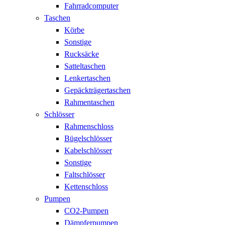
Fahrradcomputer
Taschen
Körbe
Sonstige
Rucksäcke
Satteltaschen
Lenkertaschen
Gepäckträgertaschen
Rahmentaschen
Schlösser
Rahmenschloss
Bügelschlösser
Kabelschlösser
Sonstige
Faltschlösser
Kettenschloss
Pumpen
CO2-Pumpen
Dämpferpumpen