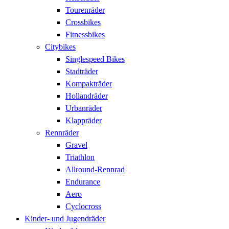
Tourenräder
Crossbikes
Fitnessbikes
Citybikes
Singlespeed Bikes
Stadträder
Kompakträder
Hollandräder
Urbanräder
Klappräder
Rennräder
Gravel
Triathlon
Allround-Rennrad
Endurance
Aero
Cyclocross
Kinder- und Jugendräder