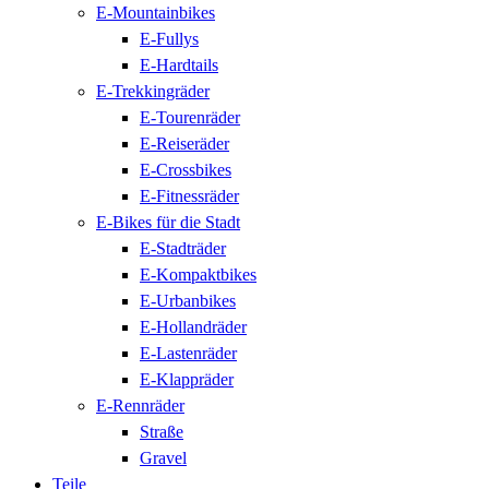
E-Mountainbikes
E-Fullys
E-Hardtails
E-Trekkingräder
E-Tourenräder
E-Reiseräder
E-Crossbikes
E-Fitnessräder
E-Bikes für die Stadt
E-Stadträder
E-Kompaktbikes
E-Urbanbikes
E-Hollandräder
E-Lastenräder
E-Klappräder
E-Rennräder
Straße
Gravel
Teile