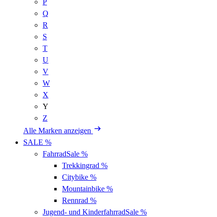
P
Q
R
S
T
U
V
W
X
Y
Z
Alle Marken anzeigen
SALE %
Fahrrad
Sale %
Trekkingrad
%
Citybike
%
Mountainbike
%
Rennrad
%
Jugend- und Kinderfahrrad
Sale %