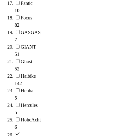
Fantic
10
Focus
82
GASGAS
7
GIANT
51
Ghost
52
Haibike
142
Hepha
5
Hercules
5
HoheAcht
6