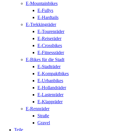
E-Mountainbikes
E-Fullys
E-Hardtails
E-Trekkingräder
E-Tourenräder
E-Reiseräder
E-Crossbikes
E-Fitnessräder
E-Bikes für die Stadt
E-Stadträder
E-Kompaktbikes
E-Urbanbikes
E-Hollandräder
E-Lastenräder
E-Klappräder
E-Rennräder
Straße
Gravel
Teile