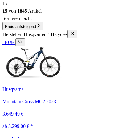
1
x
15
von
1845
Artikel
Sortieren nach:
Preis aufsteigend
Hersteller: Husqvarna E-Bicycles
-10 %
Husqvarna
Mountain Cross MC2
2023
3.649,49 €
ab 3.299,00 € *