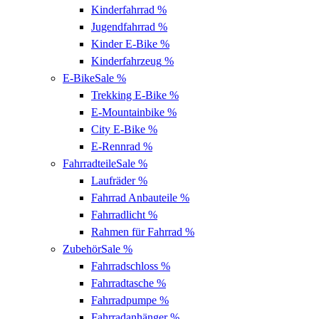
Kinderfahrrad
%
Jugendfahrrad
%
Kinder E-Bike
%
Kinderfahrzeug
%
E-Bike
Sale %
Trekking E-Bike
%
E-Mountainbike
%
City E-Bike
%
E-Rennrad
%
Fahrradteile
Sale %
Laufräder
%
Fahrrad Anbauteile
%
Fahrradlicht
%
Rahmen für Fahrrad
%
Zubehör
Sale %
Fahrradschloss
%
Fahrradtasche
%
Fahrradpumpe
%
Fahrradanhänger
%