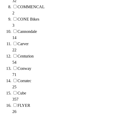
32
COMMENCAL
2
CONE Bikes
3
Cannondale
14
Carver
22
Centurion
54
Conway
71
Corratec
25
Cube
357
FLYER
26