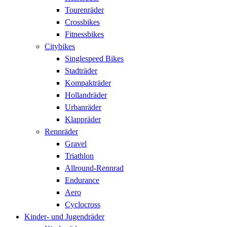
Tourenräder
Crossbikes
Fitnessbikes
Citybikes
Singlespeed Bikes
Stadträder
Kompakträder
Hollandräder
Urbanräder
Klappräder
Rennräder
Gravel
Triathlon
Allround-Rennrad
Endurance
Aero
Cyclocross
Kinder- und Jugendräder