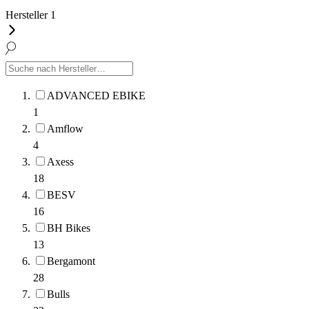
Hersteller
1
ADVANCED EBIKE
1
Amflow
4
Axess
18
BESV
16
BH Bikes
13
Bergamont
28
Bulls