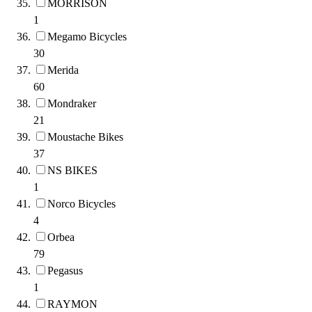
MORRISON
1
Megamo Bicycles
30
Merida
60
Mondraker
21
Moustache Bikes
37
NS BIKES
1
Norco Bicycles
4
Orbea
79
Pegasus
1
RAYMON