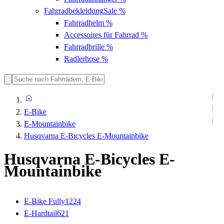
Fahrradbekleidung
Sale %
Fahrradhelm
%
Accessoires für Fahrrad
%
Fahrradbrille
%
Radlerhose
%
E-Bike
E-Mountainbike
Husqvarna E-Bicycles E-Mountainbike
Husqvarna E-Bicycles E-
Mountainbike
E-Bike Fully
1224
E-Hardtail
621