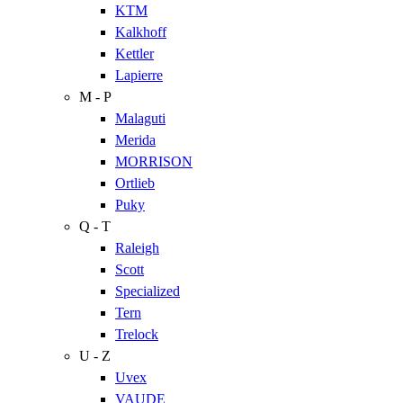
KTM
Kalkhoff
Kettler
Lapierre
M - P
Malaguti
Merida
MORRISON
Ortlieb
Puky
Q - T
Raleigh
Scott
Specialized
Tern
Trelock
U - Z
Uvex
VAUDE