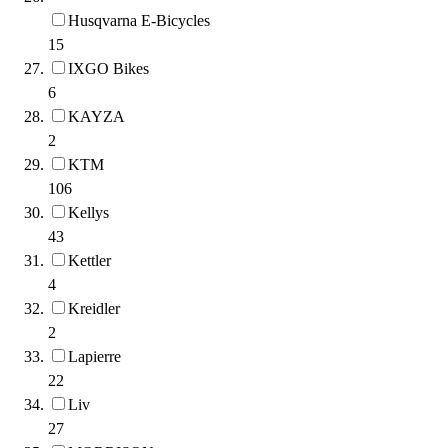
Husqvarna E-Bicycles
15
IXGO Bikes
6
KAYZA
2
KTM
106
Kellys
43
Kettler
4
Kreidler
2
Lapierre
22
Liv
27