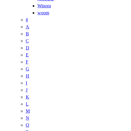
Winora
woom
#
A
B
C
D
E
F
G
H
I
J
K
L
M
N
O