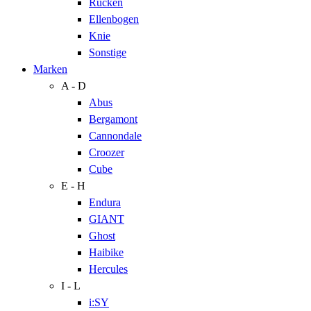
Rücken
Ellenbogen
Knie
Sonstige
Marken
A - D
Abus
Bergamont
Cannondale
Croozer
Cube
E - H
Endura
GIANT
Ghost
Haibike
Hercules
I - L
i:SY