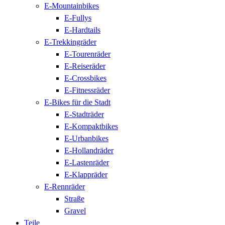
E-Mountainbikes
E-Fullys
E-Hardtails
E-Trekkingräder
E-Tourenräder
E-Reiseräder
E-Crossbikes
E-Fitnessräder
E-Bikes für die Stadt
E-Stadträder
E-Kompaktbikes
E-Urbanbikes
E-Hollandräder
E-Lastenräder
E-Klappräder
E-Rennräder
Straße
Gravel
Teile