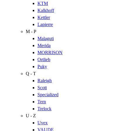
KTM
Kalkhoff
Kettler
Lapierre
M - P
Malaguti
Merida
MORRISON
Ortlieb
Puky
Q - T
Raleigh
Scott
Specialized
Tern
Trelock
U - Z
Uvex
VAUDE