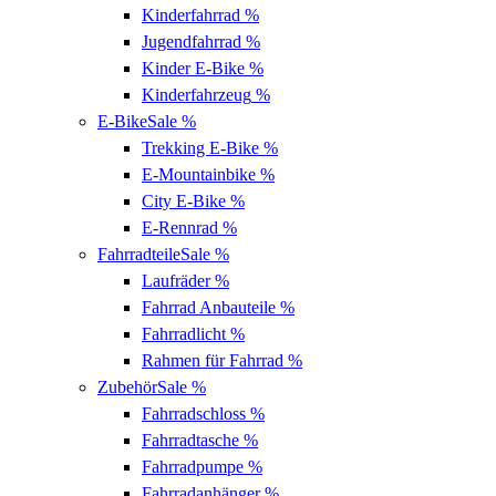
Kinderfahrrad
%
Jugendfahrrad
%
Kinder E-Bike
%
Kinderfahrzeug
%
E-Bike
Sale %
Trekking E-Bike
%
E-Mountainbike
%
City E-Bike
%
E-Rennrad
%
Fahrradteile
Sale %
Laufräder
%
Fahrrad Anbauteile
%
Fahrradlicht
%
Rahmen für Fahrrad
%
Zubehör
Sale %
Fahrradschloss
%
Fahrradtasche
%
Fahrradpumpe
%
Fahrradanhänger
%