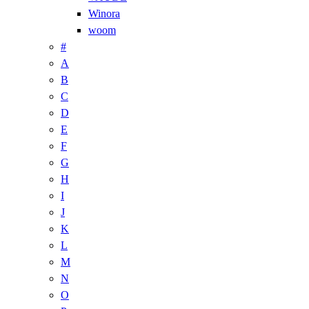
Winora
woom
#
A
B
C
D
E
F
G
H
I
J
K
L
M
N
O