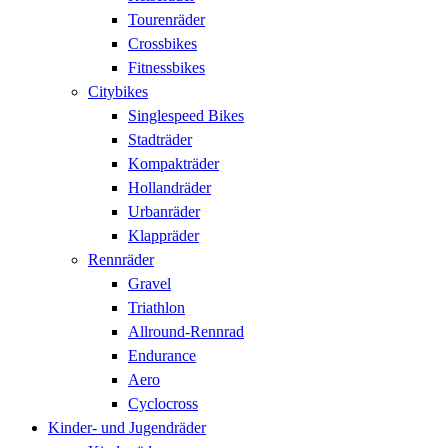
Tourenräder
Crossbikes
Fitnessbikes
Citybikes
Singlespeed Bikes
Stadträder
Kompakträder
Hollandräder
Urbanräder
Klappräder
Rennräder
Gravel
Triathlon
Allround-Rennrad
Endurance
Aero
Cyclocross
Kinder- und Jugendräder