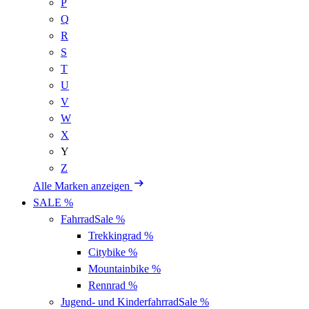
P
Q
R
S
T
U
V
W
X
Y
Z
Alle Marken anzeigen
SALE %
Fahrrad
Sale %
Trekkingrad
%
Citybike
%
Mountainbike
%
Rennrad
%
Jugend- und Kinderfahrrad
Sale %