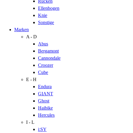
Rücken
Ellenbogen
Knie
Sonstige
Marken
A - D
Abus
Bergamont
Cannondale
Croozer
Cube
E - H
Endura
GIANT
Ghost
Haibike
Hercules
I - L
i:SY