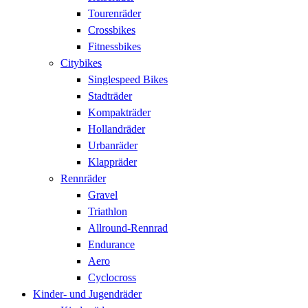
Tourenräder
Crossbikes
Fitnessbikes
Citybikes
Singlespeed Bikes
Stadträder
Kompakträder
Hollandräder
Urbanräder
Klappräder
Rennräder
Gravel
Triathlon
Allround-Rennrad
Endurance
Aero
Cyclocross
Kinder- und Jugendräder