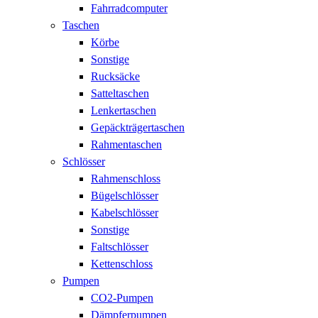
Fahrradcomputer
Taschen
Körbe
Sonstige
Rucksäcke
Satteltaschen
Lenkertaschen
Gepäckträgertaschen
Rahmentaschen
Schlösser
Rahmenschloss
Bügelschlösser
Kabelschlösser
Sonstige
Faltschlösser
Kettenschloss
Pumpen
CO2-Pumpen
Dämpferpumpen