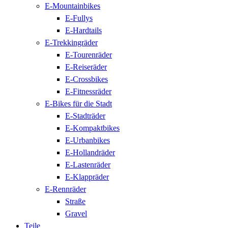
E-Mountainbikes
E-Fullys
E-Hardtails
E-Trekkingräder
E-Tourenräder
E-Reiseräder
E-Crossbikes
E-Fitnessräder
E-Bikes für die Stadt
E-Stadträder
E-Kompaktbikes
E-Urbanbikes
E-Hollandräder
E-Lastenräder
E-Klappräder
E-Rennräder
Straße
Gravel
Teile