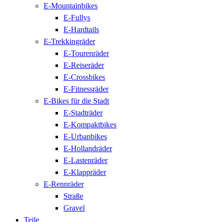
E-Mountainbikes
E-Fullys
E-Hardtails
E-Trekkingräder
E-Tourenräder
E-Reiseräder
E-Crossbikes
E-Fitnessräder
E-Bikes für die Stadt
E-Stadträder
E-Kompaktbikes
E-Urbanbikes
E-Hollandräder
E-Lastenräder
E-Klappräder
E-Rennräder
Straße
Gravel
Teile