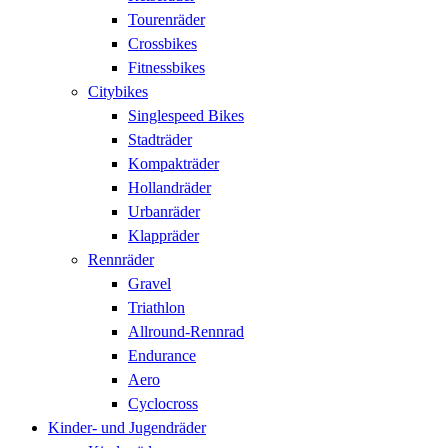
Tourenräder
Crossbikes
Fitnessbikes
Citybikes
Singlespeed Bikes
Stadträder
Kompakträder
Hollandräder
Urbanräder
Klappräder
Rennräder
Gravel
Triathlon
Allround-Rennrad
Endurance
Aero
Cyclocross
Kinder- und Jugendräder