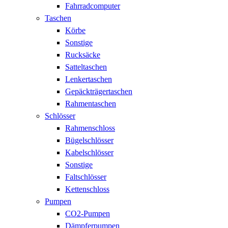
Fahrradcomputer
Taschen
Körbe
Sonstige
Rucksäcke
Satteltaschen
Lenkertaschen
Gepäckträgertaschen
Rahmentaschen
Schlösser
Rahmenschloss
Bügelschlösser
Kabelschlösser
Sonstige
Faltschlösser
Kettenschloss
Pumpen
CO2-Pumpen
Dämpferpumpen