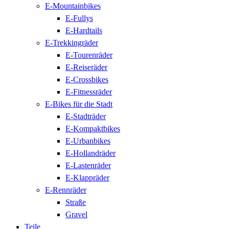
E-Mountainbikes
E-Fullys
E-Hardtails
E-Trekkingräder
E-Tourenräder
E-Reiseräder
E-Crossbikes
E-Fitnessräder
E-Bikes für die Stadt
E-Stadträder
E-Kompaktbikes
E-Urbanbikes
E-Hollandräder
E-Lastenräder
E-Klappräder
E-Rennräder
Straße
Gravel
Teile