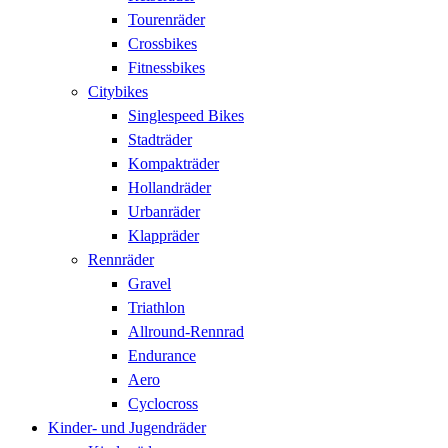
Tourenräder
Crossbikes
Fitnessbikes
Citybikes
Singlespeed Bikes
Stadträder
Kompakträder
Hollandräder
Urbanräder
Klappräder
Rennräder
Gravel
Triathlon
Allround-Rennrad
Endurance
Aero
Cyclocross
Kinder- und Jugendräder