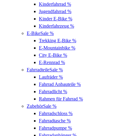
Kinderfahrrad
%
Jugendfahrrad
%
Kinder E-Bike
%
Kinderfahrzeug
%
E-Bike
Sale %
Trekking E-Bike
%
E-Mountainbike
%
City E-Bike
%
E-Rennrad
%
Fahrradteile
Sale %
Laufräder
%
Fahrrad Anbauteile
%
Fahrradlicht
%
Rahmen für Fahrrad
%
Zubehör
Sale %
Fahrradschloss
%
Fahrradtasche
%
Fahrradpumpe
%
Fahrradanhänger
%