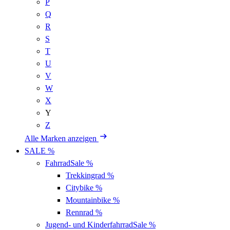
P
Q
R
S
T
U
V
W
X
Y
Z
Alle Marken anzeigen
SALE %
Fahrrad
Sale %
Trekkingrad
%
Citybike
%
Mountainbike
%
Rennrad
%
Jugend- und Kinderfahrrad
Sale %