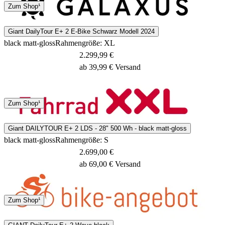
DHL
Sonstige
Zum Shop¹
1 - 3 Tage
Giant DailyTour E+ 2 E-Bike Schwarz Modell 2024
black matt-gloss
Rahmengröße: XL
2.299,99 €
ab 39,99 € Versand
Spedition
Zum Shop¹
3 - 5 Tage
Giant DAILYTOUR E+ 2 LDS - 28" 500 Wh - black matt-gloss
black matt-gloss
Rahmengröße: S
2.699,00 €
ab 69,00 € Versand
Spedition
Zum Shop¹
3 - 5 Tage