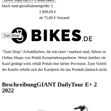
GIANT DailyTour E+ 2 Wave black
black matt-gloss
Rahmengröße: L
2.899,00 €
ab 75,00 € Versand
4 - 7 Tage
Zum Shop¹
"Zum Shop"-Schaltflächen, die mit einer ¹ markiert sind, führen zu
Online-Shops von Pedali Kooperationspartnern. Wenn darüber ein
Kauf getätigt wird, erhält Pedali eine kleine Provision. Zum Vorteil
der Käufer erhöht sich der Kaufpreis für das Produkt dadurch nicht.
Beschreibung
GIANT DailyTour E+ 2
2022