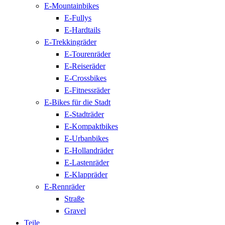
E-Mountainbikes
E-Fullys
E-Hardtails
E-Trekkingräder
E-Tourenräder
E-Reiseräder
E-Crossbikes
E-Fitnessräder
E-Bikes für die Stadt
E-Stadträder
E-Kompaktbikes
E-Urbanbikes
E-Hollandräder
E-Lastenräder
E-Klappräder
E-Rennräder
Straße
Gravel
Teile