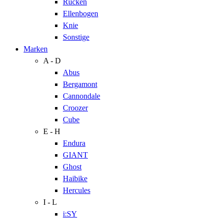
Rücken
Ellenbogen
Knie
Sonstige
Marken
A - D
Abus
Bergamont
Cannondale
Croozer
Cube
E - H
Endura
GIANT
Ghost
Haibike
Hercules
I - L
i:SY