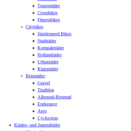
Tourenräder
Crossbikes
Fitnessbikes
Citybikes
Singlespeed Bikes
Stadträder
Kompakträder
Hollandräder
Urbanräder
Klappräder
Rennräder
Gravel
Triathlon
Allround-Rennrad
Endurance
Aero
Cyclocross
Kinder- und Jugendräder