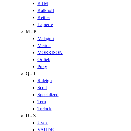
KTM
Kalkhoff
Kettler
Lapierre
M - P
Malaguti
Merida
MORRISON
Ortlieb
Puky
Q - T
Raleigh
Scott
Specialized
Tern
Trelock
U - Z
Uvex
VAUDE