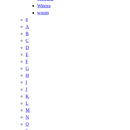
Winora
woom
#
A
B
C
D
E
F
G
H
I
J
K
L
M
N
O