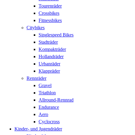
Tourenräder
Crossbikes
Fitnessbikes
Citybikes
Singlespeed Bikes
Stadträder
Kompakträder
Hollandräder
Urbanräder
Klappräder
Rennräder
Gravel
Triathlon
Allround-Rennrad
Endurance
Aero
Cyclocross
Kinder- und Jugendräder