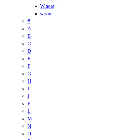
Winora
woom
#
A
B
C
D
E
F
G
H
I
J
K
L
M
N
O