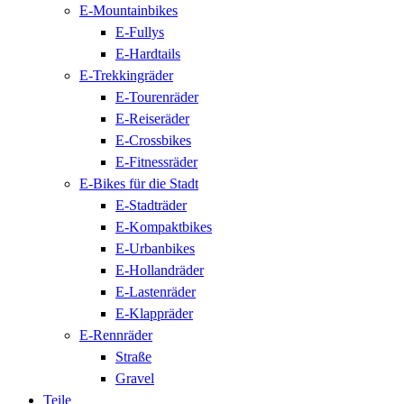
E-Mountainbikes
E-Fullys
E-Hardtails
E-Trekkingräder
E-Tourenräder
E-Reiseräder
E-Crossbikes
E-Fitnessräder
E-Bikes für die Stadt
E-Stadträder
E-Kompaktbikes
E-Urbanbikes
E-Hollandräder
E-Lastenräder
E-Klappräder
E-Rennräder
Straße
Gravel
Teile