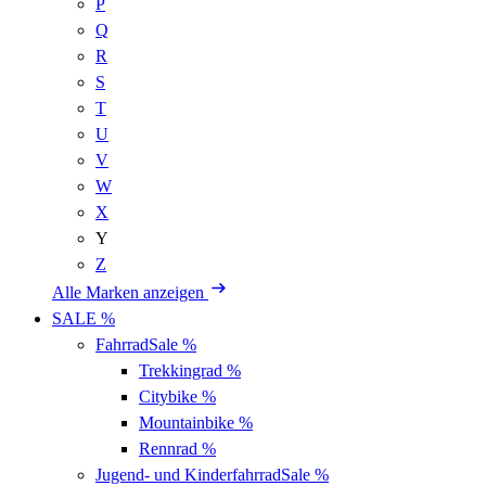
P
Q
R
S
T
U
V
W
X
Y
Z
Alle Marken anzeigen
SALE %
Fahrrad
Sale %
Trekkingrad
%
Citybike
%
Mountainbike
%
Rennrad
%
Jugend- und Kinderfahrrad
Sale %