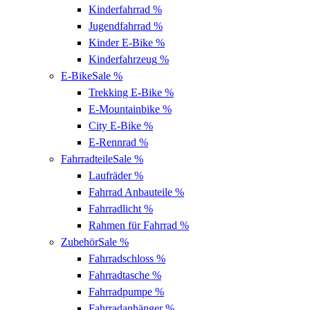
Kinderfahrrad
%
Jugendfahrrad
%
Kinder E-Bike
%
Kinderfahrzeug
%
E-Bike
Sale %
Trekking E-Bike
%
E-Mountainbike
%
City E-Bike
%
E-Rennrad
%
Fahrradteile
Sale %
Laufräder
%
Fahrrad Anbauteile
%
Fahrradlicht
%
Rahmen für Fahrrad
%
Zubehör
Sale %
Fahrradschloss
%
Fahrradtasche
%
Fahrradpumpe
%
Fahrradanhänger
%