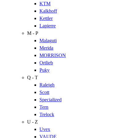
KTM
Kalkhoff
Kettler
Lapierre
M - P
Malaguti
Merida
MORRISON
Ortlieb
Puky
Q - T
Raleigh
Scott
Specialized
Tern
Trelock
U - Z
Uvex
VAUDE