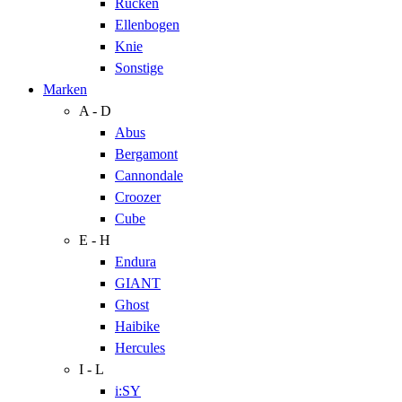
Rücken
Ellenbogen
Knie
Sonstige
Marken
A - D
Abus
Bergamont
Cannondale
Croozer
Cube
E - H
Endura
GIANT
Ghost
Haibike
Hercules
I - L
i:SY