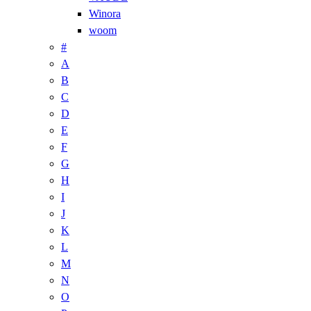
Winora
woom
#
A
B
C
D
E
F
G
H
I
J
K
L
M
N
O