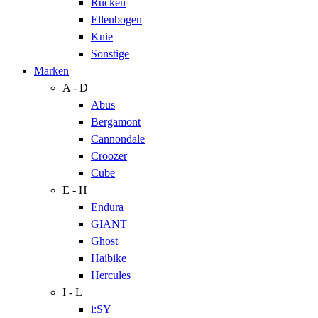
Rücken
Ellenbogen
Knie
Sonstige
Marken
A - D
Abus
Bergamont
Cannondale
Croozer
Cube
E - H
Endura
GIANT
Ghost
Haibike
Hercules
I - L
i:SY