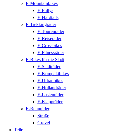
E-Mountainbikes
E-Fullys
E-Hardtails
E-Trekkingräder
E-Tourenräder
E-Reiseräder
E-Crossbikes
E-Fitnessräder
E-Bikes für die Stadt
E-Stadträder
E-Kompaktbikes
E-Urbanbikes
E-Hollandräder
E-Lastenräder
E-Klappräder
E-Rennräder
Straße
Gravel
Teile