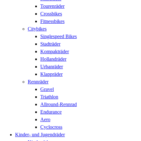
Tourenräder
Crossbikes
Fitnessbikes
Citybikes
Singlespeed Bikes
Stadträder
Kompakträder
Hollandräder
Urbanräder
Klappräder
Rennräder
Gravel
Triathlon
Allround-Rennrad
Endurance
Aero
Cyclocross
Kinder- und Jugendräder