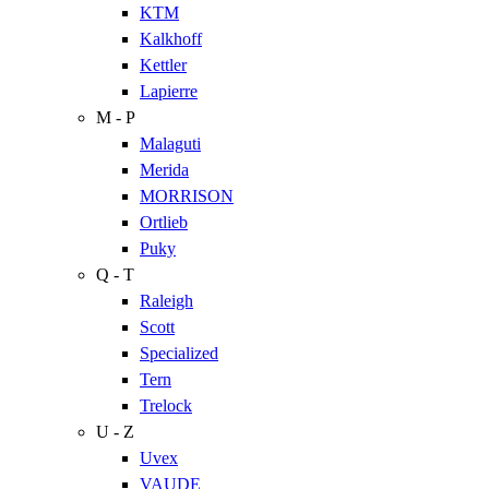
KTM
Kalkhoff
Kettler
Lapierre
M - P
Malaguti
Merida
MORRISON
Ortlieb
Puky
Q - T
Raleigh
Scott
Specialized
Tern
Trelock
U - Z
Uvex
VAUDE