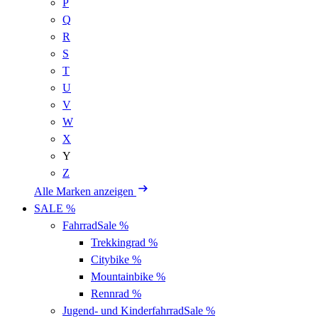
P
Q
R
S
T
U
V
W
X
Y
Z
Alle Marken anzeigen
SALE %
Fahrrad
Sale %
Trekkingrad
%
Citybike
%
Mountainbike
%
Rennrad
%
Jugend- und Kinderfahrrad
Sale %