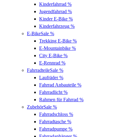
Kinderfahrrad
%
Jugendfahrrad
%
Kinder E-Bike
%
Kinderfahrzeug
%
E-Bike
Sale %
Trekking E-Bike
%
E-Mountainbike
%
City E-Bike
%
E-Rennrad
%
Fahrradteile
Sale %
Laufräder
%
Fahrrad Anbauteile
%
Fahrradlicht
%
Rahmen für Fahrrad
%
Zubehör
Sale %
Fahrradschloss
%
Fahrradtasche
%
Fahrradpumpe
%
Fahrradanhänger
%