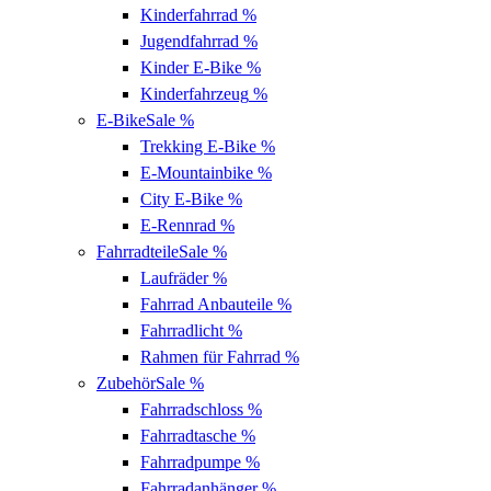
Kinderfahrrad
%
Jugendfahrrad
%
Kinder E-Bike
%
Kinderfahrzeug
%
E-Bike
Sale %
Trekking E-Bike
%
E-Mountainbike
%
City E-Bike
%
E-Rennrad
%
Fahrradteile
Sale %
Laufräder
%
Fahrrad Anbauteile
%
Fahrradlicht
%
Rahmen für Fahrrad
%
Zubehör
Sale %
Fahrradschloss
%
Fahrradtasche
%
Fahrradpumpe
%
Fahrradanhänger
%