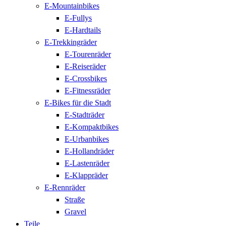
E-Mountainbikes
E-Fullys
E-Hardtails
E-Trekkingräder
E-Tourenräder
E-Reiseräder
E-Crossbikes
E-Fitnessräder
E-Bikes für die Stadt
E-Stadträder
E-Kompaktbikes
E-Urbanbikes
E-Hollandräder
E-Lastenräder
E-Klappräder
E-Rennräder
Straße
Gravel
Teile