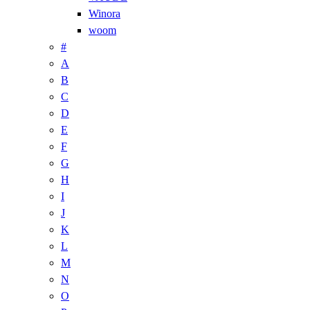
Winora
woom
#
A
B
C
D
E
F
G
H
I
J
K
L
M
N
O