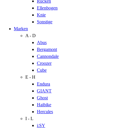
Rücken
Ellenbogen
Knie
Sonstige
Marken
A - D
Abus
Bergamont
Cannondale
Croozer
Cube
E - H
Endura
GIANT
Ghost
Haibike
Hercules
I - L
i:SY