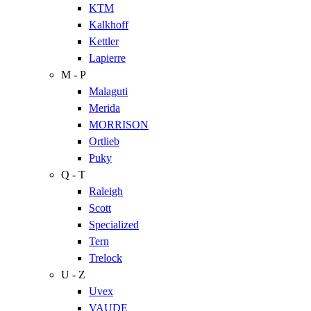
KTM
Kalkhoff
Kettler
Lapierre
M - P
Malaguti
Merida
MORRISON
Ortlieb
Puky
Q - T
Raleigh
Scott
Specialized
Tern
Trelock
U - Z
Uvex
VAUDE