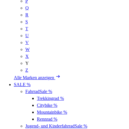
P
Q
R
S
T
U
V
W
X
Y
Z
Alle Marken anzeigen
SALE %
Fahrrad
Sale %
Trekkingrad
%
Citybike
%
Mountainbike
%
Rennrad
%
Jugend- und Kinderfahrrad
Sale %