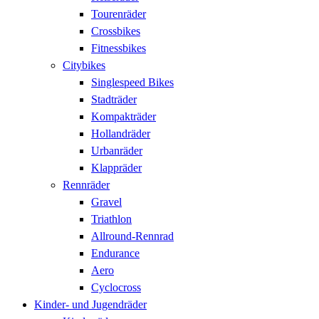
Tourenräder
Crossbikes
Fitnessbikes
Citybikes
Singlespeed Bikes
Stadträder
Kompakträder
Hollandräder
Urbanräder
Klappräder
Rennräder
Gravel
Triathlon
Allround-Rennrad
Endurance
Aero
Cyclocross
Kinder- und Jugendräder