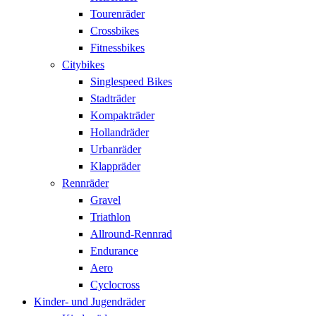
Tourenräder
Crossbikes
Fitnessbikes
Citybikes
Singlespeed Bikes
Stadträder
Kompakträder
Hollandräder
Urbanräder
Klappräder
Rennräder
Gravel
Triathlon
Allround-Rennrad
Endurance
Aero
Cyclocross
Kinder- und Jugendräder