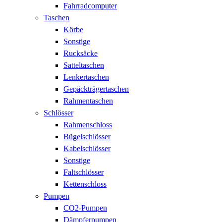
Fahrradcomputer
Taschen
Körbe
Sonstige
Rucksäcke
Satteltaschen
Lenkertaschen
Gepäckträgertaschen
Rahmentaschen
Schlösser
Rahmenschloss
Bügelschlösser
Kabelschlösser
Sonstige
Faltschlösser
Kettenschloss
Pumpen
CO2-Pumpen
Dämpferpumpen