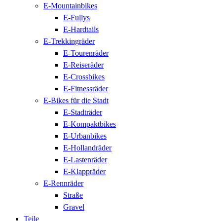
E-Mountainbikes
E-Fullys
E-Hardtails
E-Trekkingräder
E-Tourenräder
E-Reiseräder
E-Crossbikes
E-Fitnessräder
E-Bikes für die Stadt
E-Stadträder
E-Kompaktbikes
E-Urbanbikes
E-Hollandräder
E-Lastenräder
E-Klappräder
E-Rennräder
Straße
Gravel
Teile