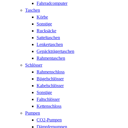
Fahrradcomputer
Taschen
Körbe
Sonstige
Rucksäcke
Satteltaschen
Lenkertaschen
Gepäckträgertaschen
Rahmentaschen
Schlösser
Rahmenschloss
Bügelschlösser
Kabelschlösser
Sonstige
Faltschlösser
Kettenschloss
Pumpen
CO2-Pumpen
Dämpferpumpen