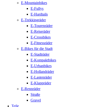
E-Mountainbikes
E-Fullys
E-Hardtails
E-Trekkingräder
E-Tourenräder
E-Reiseräder
E-Crossbikes
E-Fitnessräder
E-Bikes für die Stadt
E-Stadträder
E-Kompaktbikes
E-Urbanbikes
E-Hollandräder
E-Lastenräder
E-Klappräder
E-Rennräder
Straße
Gravel
Teile