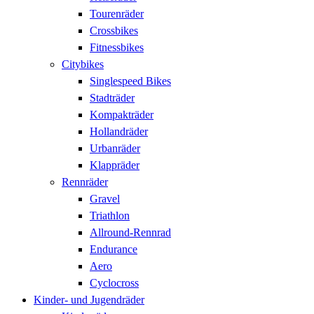
Tourenräder
Crossbikes
Fitnessbikes
Citybikes
Singlespeed Bikes
Stadträder
Kompakträder
Hollandräder
Urbanräder
Klappräder
Rennräder
Gravel
Triathlon
Allround-Rennrad
Endurance
Aero
Cyclocross
Kinder- und Jugendräder