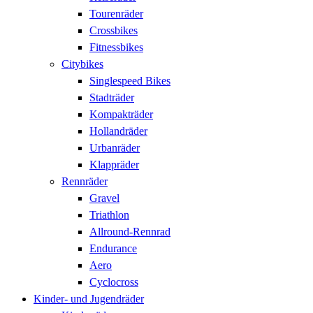
Tourenräder
Crossbikes
Fitnessbikes
Citybikes
Singlespeed Bikes
Stadträder
Kompakträder
Hollandräder
Urbanräder
Klappräder
Rennräder
Gravel
Triathlon
Allround-Rennrad
Endurance
Aero
Cyclocross
Kinder- und Jugendräder