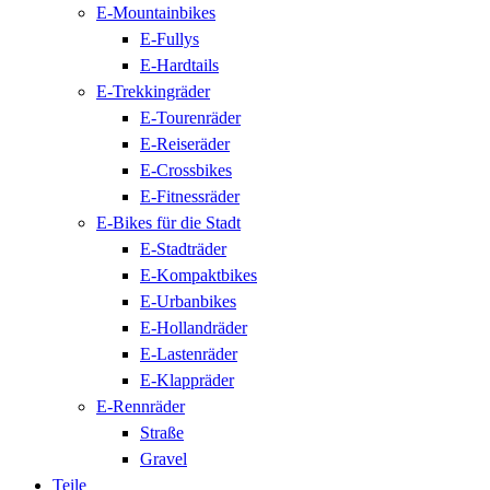
E-Mountainbikes
E-Fullys
E-Hardtails
E-Trekkingräder
E-Tourenräder
E-Reiseräder
E-Crossbikes
E-Fitnessräder
E-Bikes für die Stadt
E-Stadträder
E-Kompaktbikes
E-Urbanbikes
E-Hollandräder
E-Lastenräder
E-Klappräder
E-Rennräder
Straße
Gravel
Teile