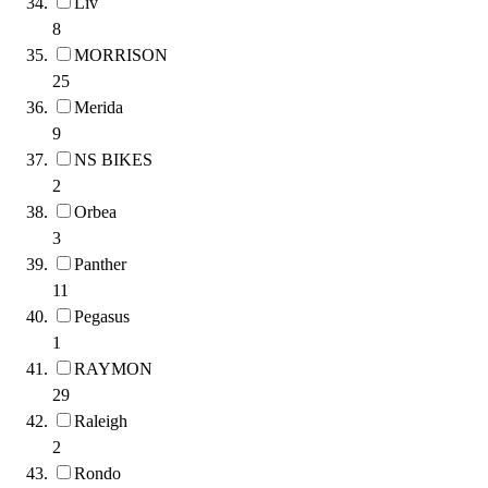
Liv
8
MORRISON
25
Merida
9
NS BIKES
2
Orbea
3
Panther
11
Pegasus
1
RAYMON
29
Raleigh
2
Rondo