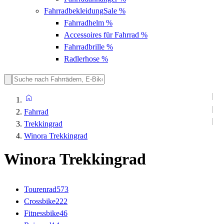
Fahrradbekleidung
Sale %
Fahrradhelm
%
Accessoires für Fahrrad
%
Fahrradbrille
%
Radlerhose
%
Fahrrad
Trekkingrad
Winora Trekkingrad
Winora Trekkingrad
Tourenrad
573
Crossbike
222
Fitnessbike
46