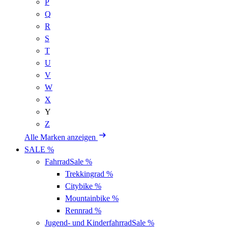
P
Q
R
S
T
U
V
W
X
Y
Z
Alle Marken anzeigen
SALE %
Fahrrad
Sale %
Trekkingrad
%
Citybike
%
Mountainbike
%
Rennrad
%
Jugend- und Kinderfahrrad
Sale %