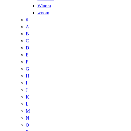
Winora
woom
#
A
B
C
D
E
F
G
H
I
J
K
L
M
N
O