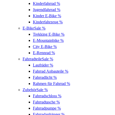
Kinderfahrrad
%
Jugendfahrrad
%
Kinder E-Bike
%
Kinderfahrzeug
%
E-Bike
Sale %
Trekking E-Bike
%
E-Mountainbike
%
City E-Bike
%
E-Rennrad
%
Fahrradteile
Sale %
Laufräder
%
Fahrrad Anbauteile
%
Fahrradlicht
%
Rahmen für Fahrrad
%
Zubehör
Sale %
Fahrradschloss
%
Fahrradtasche
%
Fahrradpumpe
%
Fahrradanhänger
%