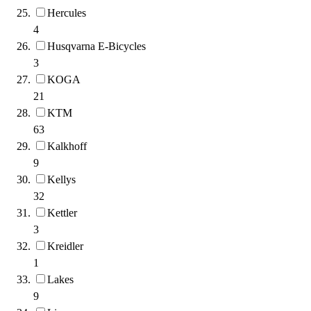
Hercules
4
Husqvarna E-Bicycles
3
KOGA
21
KTM
63
Kalkhoff
9
Kellys
32
Kettler
3
Kreidler
1
Lakes
9