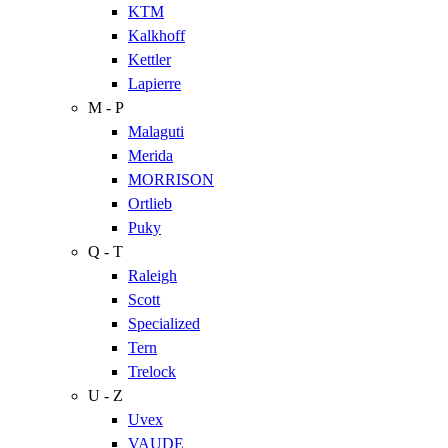
KTM
Kalkhoff
Kettler
Lapierre
M - P
Malaguti
Merida
MORRISON
Ortlieb
Puky
Q - T
Raleigh
Scott
Specialized
Tern
Trelock
U - Z
Uvex
VAUDE