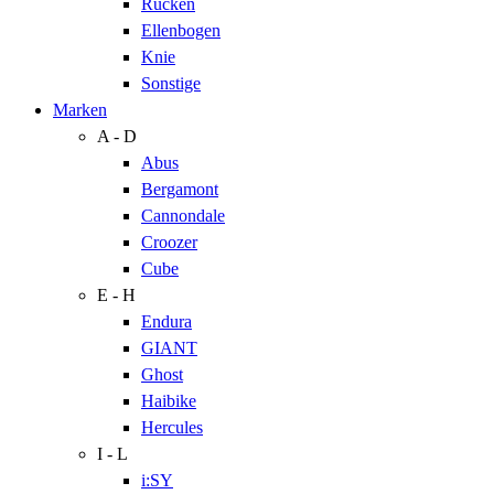
Rücken
Ellenbogen
Knie
Sonstige
Marken
A - D
Abus
Bergamont
Cannondale
Croozer
Cube
E - H
Endura
GIANT
Ghost
Haibike
Hercules
I - L
i:SY