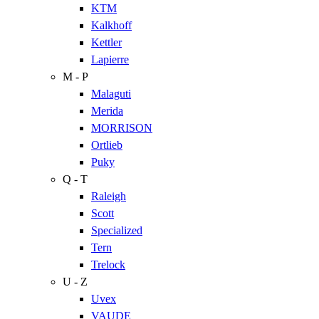
KTM
Kalkhoff
Kettler
Lapierre
M - P
Malaguti
Merida
MORRISON
Ortlieb
Puky
Q - T
Raleigh
Scott
Specialized
Tern
Trelock
U - Z
Uvex
VAUDE