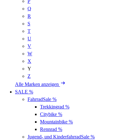
P
Q
R
S
T
U
V
W
X
Y
Z
Alle Marken anzeigen
SALE %
Fahrrad
Sale %
Trekkingrad
%
Citybike
%
Mountainbike
%
Rennrad
%
Jugend- und Kinderfahrrad
Sale %