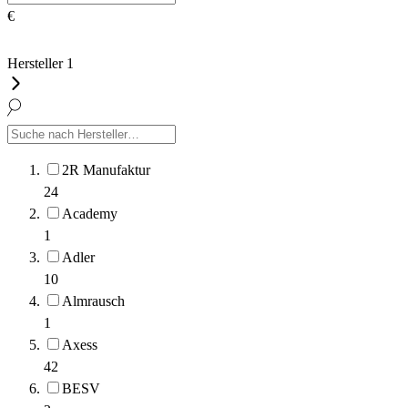
€
Hersteller
1
2R Manufaktur
24
Academy
1
Adler
10
Almrausch
1
Axess
42
BESV