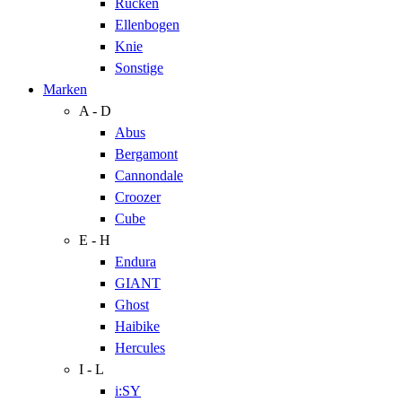
Rücken
Ellenbogen
Knie
Sonstige
Marken
A - D
Abus
Bergamont
Cannondale
Croozer
Cube
E - H
Endura
GIANT
Ghost
Haibike
Hercules
I - L
i:SY