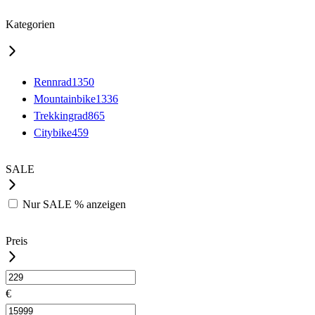
Kategorien
Rennrad
1350
Mountainbike
1336
Trekkingrad
865
Citybike
459
SALE
Nur
SALE %
anzeigen
Preis
€