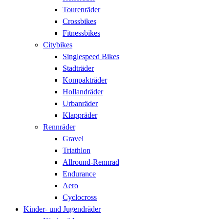
Tourenräder
Crossbikes
Fitnessbikes
Citybikes
Singlespeed Bikes
Stadträder
Kompakträder
Hollandräder
Urbanräder
Klappräder
Rennräder
Gravel
Triathlon
Allround-Rennrad
Endurance
Aero
Cyclocross
Kinder- und Jugendräder