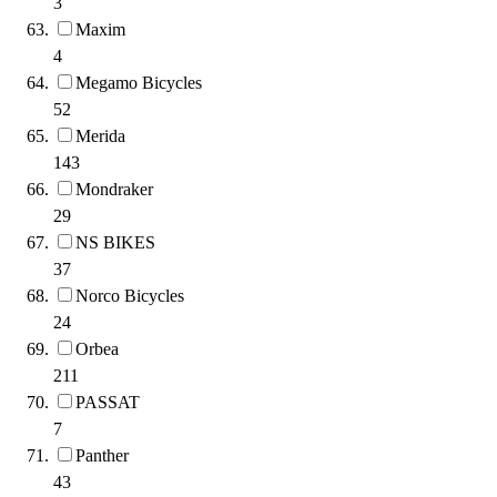
3
Maxim
4
Megamo Bicycles
52
Merida
143
Mondraker
29
NS BIKES
37
Norco Bicycles
24
Orbea
211
PASSAT
7
Panther
43