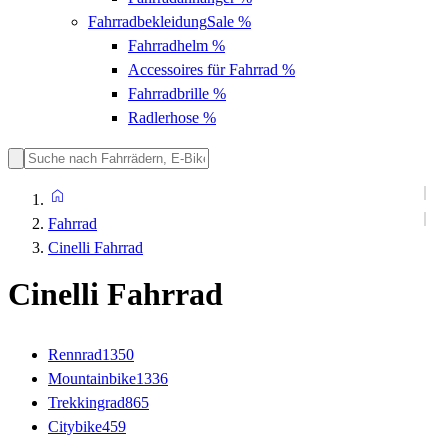
Fahrradbekleidung
Sale %
Fahrradhelm
%
Accessoires für Fahrrad
%
Fahrradbrille
%
Radlerhose
%
Fahrrad
Cinelli Fahrrad
Cinelli Fahrrad
Rennrad
1350
Mountainbike
1336
Trekkingrad
865
Citybike
459