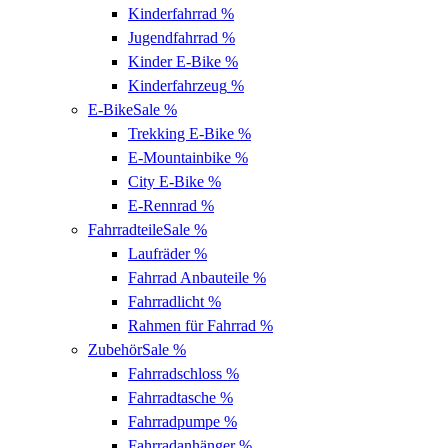
Kinderfahrrad
%
Jugendfahrrad
%
Kinder E-Bike
%
Kinderfahrzeug
%
E-Bike
Sale %
Trekking E-Bike
%
E-Mountainbike
%
City E-Bike
%
E-Rennrad
%
Fahrradteile
Sale %
Laufräder
%
Fahrrad Anbauteile
%
Fahrradlicht
%
Rahmen für Fahrrad
%
Zubehör
Sale %
Fahrradschloss
%
Fahrradtasche
%
Fahrradpumpe
%
Fahrradanhänger
%