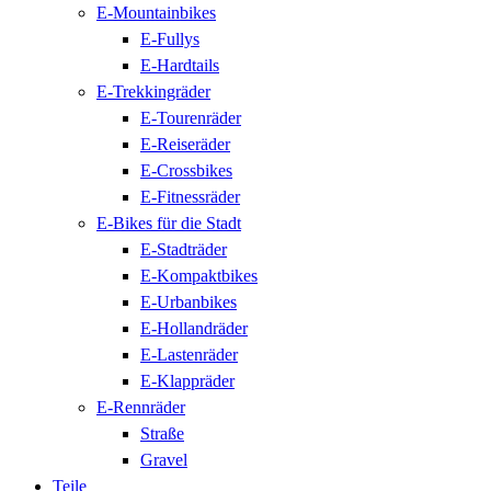
E-Mountainbikes
E-Fullys
E-Hardtails
E-Trekkingräder
E-Tourenräder
E-Reiseräder
E-Crossbikes
E-Fitnessräder
E-Bikes für die Stadt
E-Stadträder
E-Kompaktbikes
E-Urbanbikes
E-Hollandräder
E-Lastenräder
E-Klappräder
E-Rennräder
Straße
Gravel
Teile