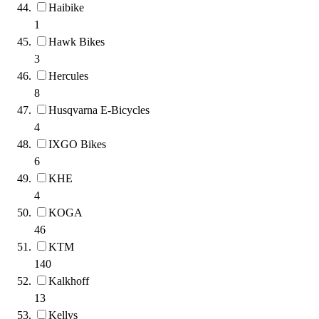
Haibike
1
Hawk Bikes
3
Hercules
8
Husqvarna E-Bicycles
4
IXGO Bikes
6
KHE
4
KOGA
46
KTM
140
Kalkhoff
13
Kellys