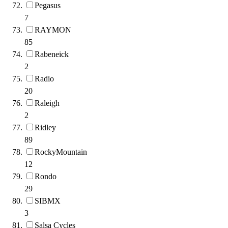
Pegasus
7
RAYMON
85
Rabeneick
2
Radio
20
Raleigh
2
Ridley
89
RockyMountain
12
Rondo
29
SIBMX
3
Salsa Cycles