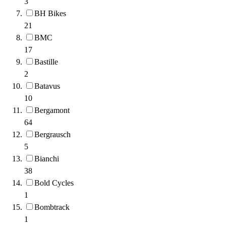
3
BH Bikes
21
BMC
17
Bastille
2
Batavus
10
Bergamont
64
Bergrausch
5
Bianchi
38
Bold Cycles
1
Bombtrack
1