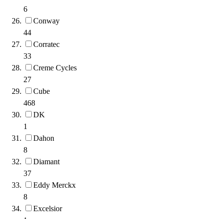
6
Conway
44
Corratec
33
Creme Cycles
27
Cube
468
DK
1
Dahon
8
Diamant
37
Eddy Merckx
8
Excelsior