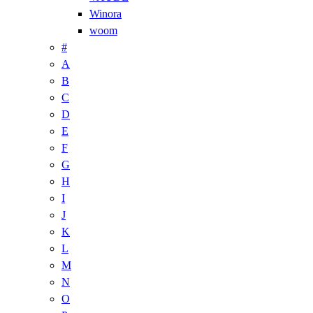
Winora
woom
#
A
B
C
D
E
F
G
H
I
J
K
L
M
N
O