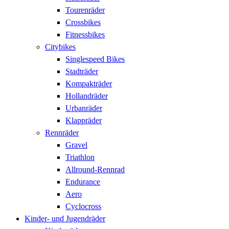
Tourenräder
Crossbikes
Fitnessbikes
Citybikes
Singlespeed Bikes
Stadträder
Kompakträder
Hollandräder
Urbanräder
Klappräder
Rennräder
Gravel
Triathlon
Allround-Rennrad
Endurance
Aero
Cyclocross
Kinder- und Jugendräder