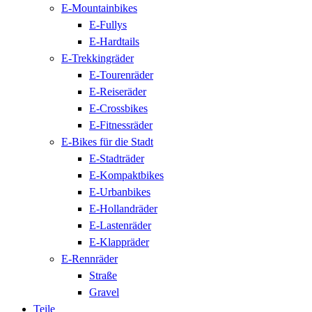
E-Mountainbikes
E-Fullys
E-Hardtails
E-Trekkingräder
E-Tourenräder
E-Reiseräder
E-Crossbikes
E-Fitnessräder
E-Bikes für die Stadt
E-Stadträder
E-Kompaktbikes
E-Urbanbikes
E-Hollandräder
E-Lastenräder
E-Klappräder
E-Rennräder
Straße
Gravel
Teile