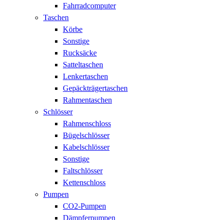
Fahrradcomputer
Taschen
Körbe
Sonstige
Rucksäcke
Satteltaschen
Lenkertaschen
Gepäckträgertaschen
Rahmentaschen
Schlösser
Rahmenschloss
Bügelschlösser
Kabelschlösser
Sonstige
Faltschlösser
Kettenschloss
Pumpen
CO2-Pumpen
Dämpferpumpen