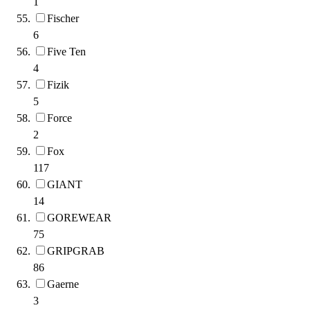
1
Fischer
6
Five Ten
4
Fizik
5
Force
2
Fox
117
GIANT
14
GOREWEAR
75
GRIPGRAB
86
Gaerne
3