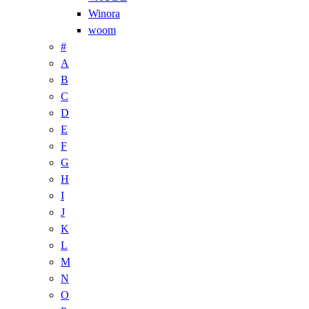
Winora
woom
#
A
B
C
D
E
F
G
H
I
J
K
L
M
N
O