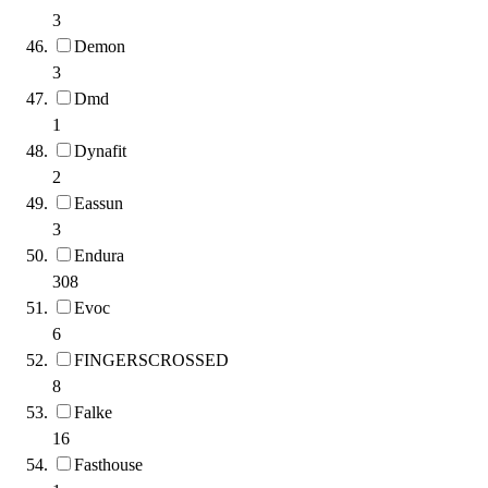
3
Demon
3
Dmd
1
Dynafit
2
Eassun
3
Endura
308
Evoc
6
FINGERSCROSSED
8
Falke
16
Fasthouse