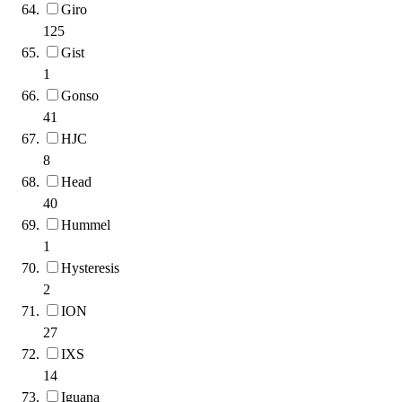
Giro
125
Gist
1
Gonso
41
HJC
8
Head
40
Hummel
1
Hysteresis
2
ION
27
IXS
14
Iguana