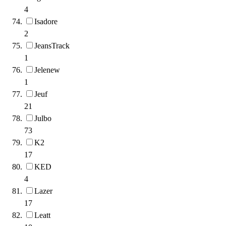
4
Isadore
2
JeansTrack
1
Jelenew
1
Jeuf
21
Julbo
73
K2
17
KED
4
Lazer
17
Leatt