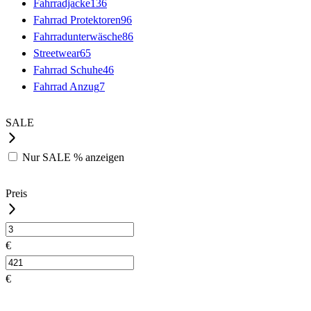
Fahrradjacke
136
Fahrrad Protektoren
96
Fahrradunterwäsche
86
Streetwear
65
Fahrrad Schuhe
46
Fahrrad Anzug
7
SALE
Nur
SALE %
anzeigen
Preis
€
€