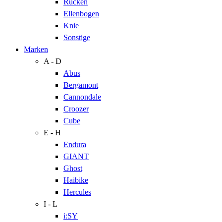
Rücken
Ellenbogen
Knie
Sonstige
Marken
A - D
Abus
Bergamont
Cannondale
Croozer
Cube
E - H
Endura
GIANT
Ghost
Haibike
Hercules
I - L
i:SY