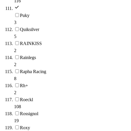
116
Puky
3
Quiksilver
5
RAINKISS
2
Rainlegs
2
Rapha Racing
8
Rh+
2
Roeckl
108
Rossignol
19
Roxy