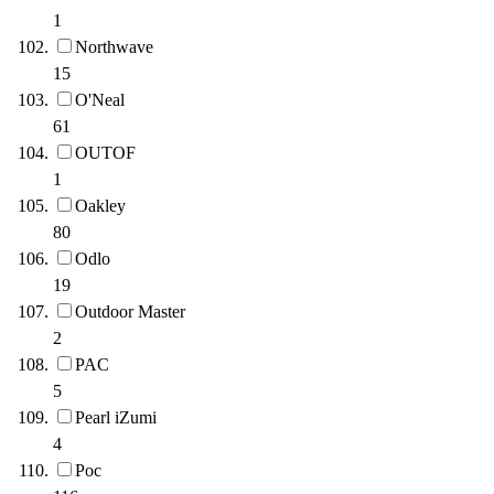
1
Northwave
15
O'Neal
61
OUTOF
1
Oakley
80
Odlo
19
Outdoor Master
2
PAC
5
Pearl iZumi
4
Poc