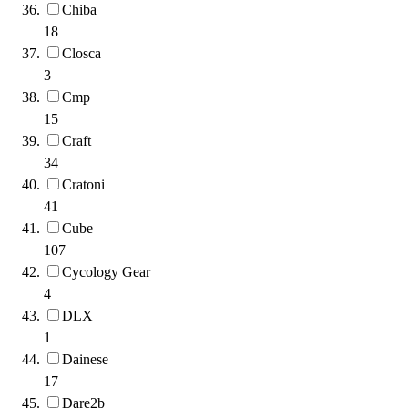
Chiba
18
Closca
3
Cmp
15
Craft
34
Cratoni
41
Cube
107
Cycology Gear
4
DLX
1
Dainese
17
Dare2b