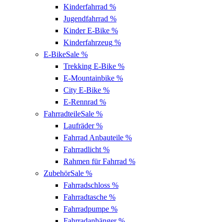
Kinderfahrrad
%
Jugendfahrrad
%
Kinder E-Bike
%
Kinderfahrzeug
%
E-Bike
Sale %
Trekking E-Bike
%
E-Mountainbike
%
City E-Bike
%
E-Rennrad
%
Fahrradteile
Sale %
Laufräder
%
Fahrrad Anbauteile
%
Fahrradlicht
%
Rahmen für Fahrrad
%
Zubehör
Sale %
Fahrradschloss
%
Fahrradtasche
%
Fahrradpumpe
%
Fahrradanhänger
%