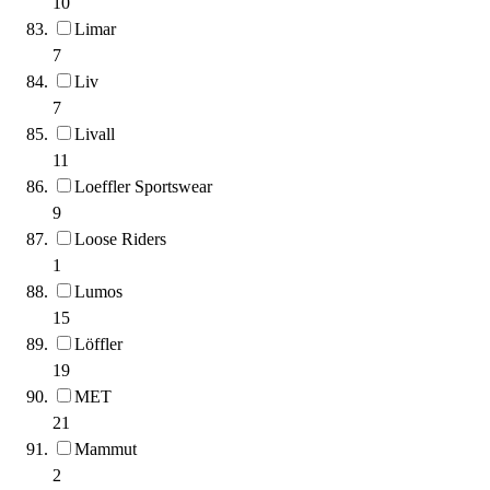
10
Limar
7
Liv
7
Livall
11
Loeffler Sportswear
9
Loose Riders
1
Lumos
15
Löffler
19
MET
21
Mammut
2