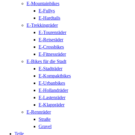
E-Mountainbikes
E-Fullys
E-Hardtails
E-Trekkingräder
E-Tourenräder
E-Reiseräder
E-Crossbikes
E-Fitnessräder
E-Bikes für die Stadt
E-Stadträder
E-Kompaktbikes
E-Urbanbikes
E-Hollandräder
E-Lastenräder
E-Klappräder
E-Rennräder
Straße
Gravel
Teile