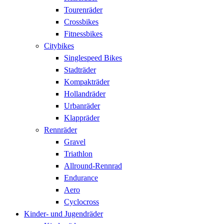
Tourenräder
Crossbikes
Fitnessbikes
Citybikes
Singlespeed Bikes
Stadträder
Kompakträder
Hollandräder
Urbanräder
Klappräder
Rennräder
Gravel
Triathlon
Allround-Rennrad
Endurance
Aero
Cyclocross
Kinder- und Jugendräder