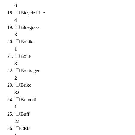
6
Bicycle Line
4
Bluegrass
3
Bobike
1
Bolle
31
Bontrager
2
Briko
32
Brunotti
1
Buff
22
CEP