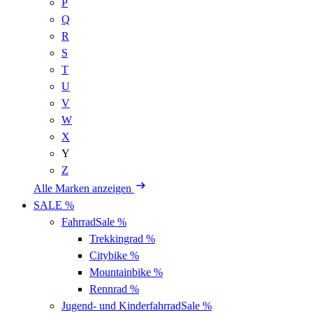
P
Q
R
S
T
U
V
W
X
Y
Z
Alle Marken anzeigen
SALE %
Fahrrad
Sale %
Trekkingrad
%
Citybike
%
Mountainbike
%
Rennrad
%
Jugend- und Kinderfahrrad
Sale %