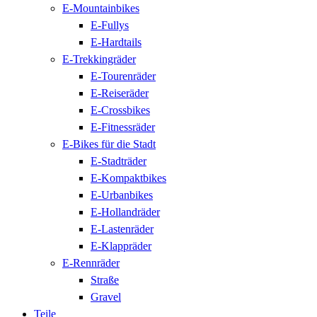
E-Mountainbikes
E-Fullys
E-Hardtails
E-Trekkingräder
E-Tourenräder
E-Reiseräder
E-Crossbikes
E-Fitnessräder
E-Bikes für die Stadt
E-Stadträder
E-Kompaktbikes
E-Urbanbikes
E-Hollandräder
E-Lastenräder
E-Klappräder
E-Rennräder
Straße
Gravel
Teile