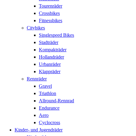
Tourenräder
Crossbikes
Fitnessbikes
Citybikes
Singlespeed Bikes
Stadträder
Kompakträder
Hollandräder
Urbanräder
Klappräder
Rennräder
Gravel
Triathlon
Allround-Rennrad
Endurance
Aero
Cyclocross
Kinder- und Jugendräder