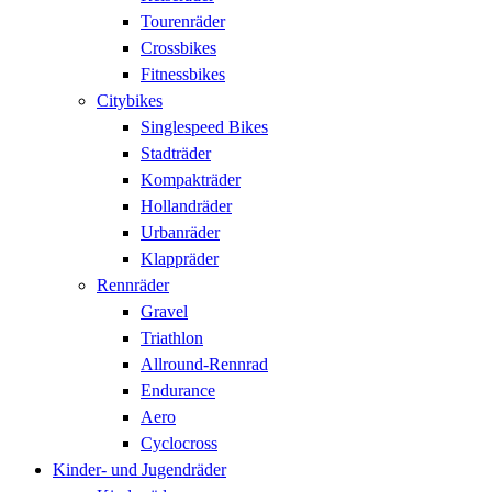
Tourenräder
Crossbikes
Fitnessbikes
Citybikes
Singlespeed Bikes
Stadträder
Kompakträder
Hollandräder
Urbanräder
Klappräder
Rennräder
Gravel
Triathlon
Allround-Rennrad
Endurance
Aero
Cyclocross
Kinder- und Jugendräder