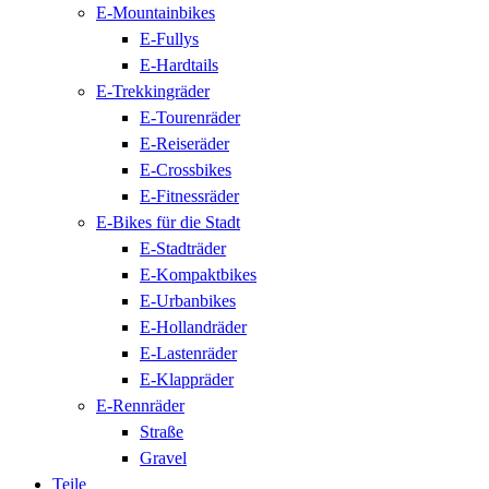
E-Mountainbikes
E-Fullys
E-Hardtails
E-Trekkingräder
E-Tourenräder
E-Reiseräder
E-Crossbikes
E-Fitnessräder
E-Bikes für die Stadt
E-Stadträder
E-Kompaktbikes
E-Urbanbikes
E-Hollandräder
E-Lastenräder
E-Klappräder
E-Rennräder
Straße
Gravel
Teile