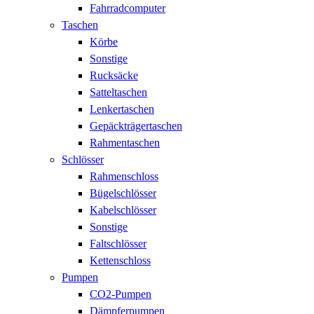
Fahrradcomputer
Taschen
Körbe
Sonstige
Rucksäcke
Satteltaschen
Lenkertaschen
Gepäckträgertaschen
Rahmentaschen
Schlösser
Rahmenschloss
Bügelschlösser
Kabelschlösser
Sonstige
Faltschlösser
Kettenschloss
Pumpen
CO2-Pumpen
Dämpferpumpen