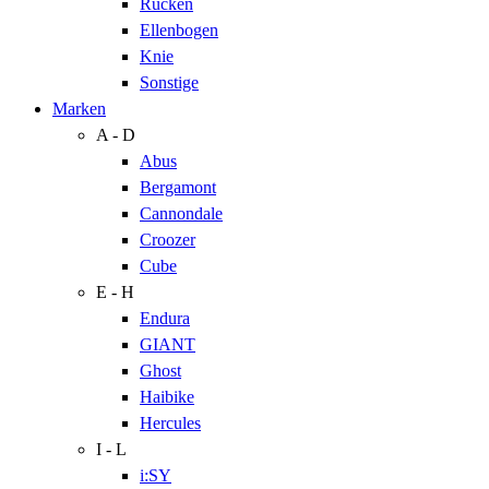
Rücken
Ellenbogen
Knie
Sonstige
Marken
A - D
Abus
Bergamont
Cannondale
Croozer
Cube
E - H
Endura
GIANT
Ghost
Haibike
Hercules
I - L
i:SY