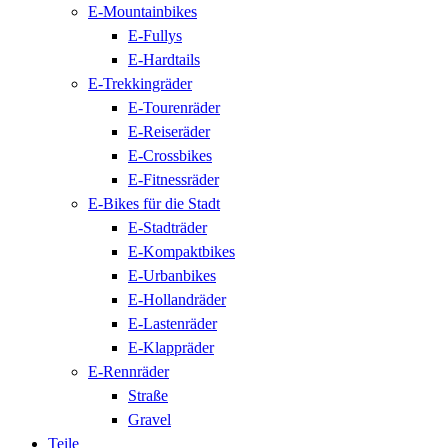
E-Mountainbikes
E-Fullys
E-Hardtails
E-Trekkingräder
E-Tourenräder
E-Reiseräder
E-Crossbikes
E-Fitnessräder
E-Bikes für die Stadt
E-Stadträder
E-Kompaktbikes
E-Urbanbikes
E-Hollandräder
E-Lastenräder
E-Klappräder
E-Rennräder
Straße
Gravel
Teile