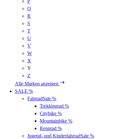
P
Q
R
S
T
U
V
W
X
Y
Z
Alle Marken anzeigen
SALE %
Fahrrad
Sale %
Trekkingrad
%
Citybike
%
Mountainbike
%
Rennrad
%
Jugend- und Kinderfahrrad
Sale %