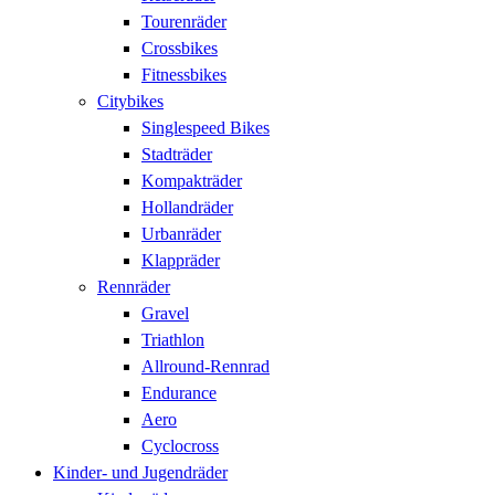
Tourenräder
Crossbikes
Fitnessbikes
Citybikes
Singlespeed Bikes
Stadträder
Kompakträder
Hollandräder
Urbanräder
Klappräder
Rennräder
Gravel
Triathlon
Allround-Rennrad
Endurance
Aero
Cyclocross
Kinder- und Jugendräder