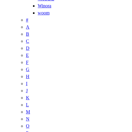
Winora
woom
#
A
B
C
D
E
F
G
H
I
J
K
L
M
N
O