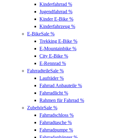
Kinderfahrrad
%
Jugendfahrrad
%
Kinder E-Bike
%
Kinderfahrzeug
%
E-Bike
Sale %
Trekking E-Bike
%
E-Mountainbike
%
City E-Bike
%
E-Rennrad
%
Fahrradteile
Sale %
Laufräder
%
Fahrrad Anbauteile
%
Fahrradlicht
%
Rahmen für Fahrrad
%
Zubehör
Sale %
Fahrradschloss
%
Fahrradtasche
%
Fahrradpumpe
%
Fahrradanhänger
%