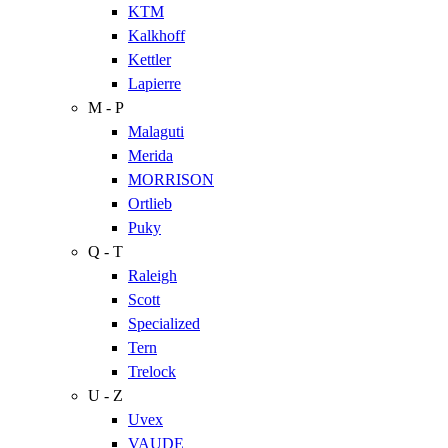
KTM
Kalkhoff
Kettler
Lapierre
M - P
Malaguti
Merida
MORRISON
Ortlieb
Puky
Q - T
Raleigh
Scott
Specialized
Tern
Trelock
U - Z
Uvex
VAUDE