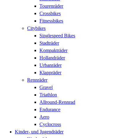
Tourenräder
Crossbikes
Fitnessbikes
Citybikes
Singlespeed Bikes
Stadträder
Kompakträder
Hollandräder
Urbanräder
Klappräder
Rennräder
Gravel
Triathlon
Allround-Rennrad
Endurance
Aero
Cyclocross
Kinder- und Jugendräder