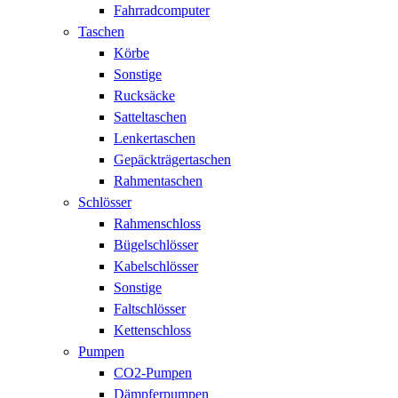
Fahrradcomputer
Taschen
Körbe
Sonstige
Rucksäcke
Satteltaschen
Lenkertaschen
Gepäckträgertaschen
Rahmentaschen
Schlösser
Rahmenschloss
Bügelschlösser
Kabelschlösser
Sonstige
Faltschlösser
Kettenschloss
Pumpen
CO2-Pumpen
Dämpferpumpen