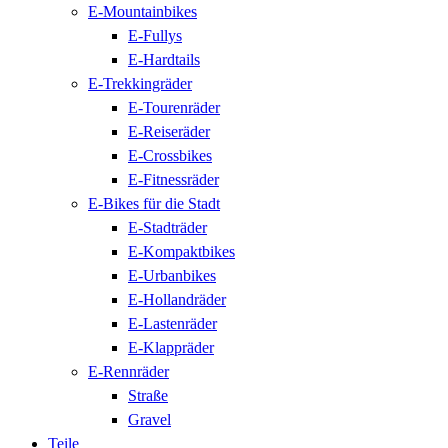
E-Mountainbikes
E-Fullys
E-Hardtails
E-Trekkingräder
E-Tourenräder
E-Reiseräder
E-Crossbikes
E-Fitnessräder
E-Bikes für die Stadt
E-Stadträder
E-Kompaktbikes
E-Urbanbikes
E-Hollandräder
E-Lastenräder
E-Klappräder
E-Rennräder
Straße
Gravel
Teile