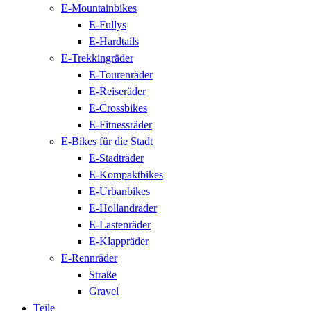
E-Mountainbikes
E-Fullys
E-Hardtails
E-Trekkingräder
E-Tourenräder
E-Reiseräder
E-Crossbikes
E-Fitnessräder
E-Bikes für die Stadt
E-Stadträder
E-Kompaktbikes
E-Urbanbikes
E-Hollandräder
E-Lastenräder
E-Klappräder
E-Rennräder
Straße
Gravel
Teile