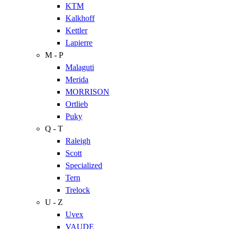
KTM
Kalkhoff
Kettler
Lapierre
M - P
Malaguti
Merida
MORRISON
Ortlieb
Puky
Q - T
Raleigh
Scott
Specialized
Tern
Trelock
U - Z
Uvex
VAUDE