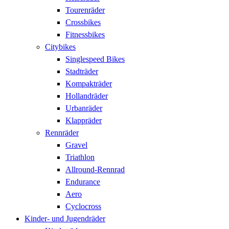
Tourenräder
Crossbikes
Fitnessbikes
Citybikes
Singlespeed Bikes
Stadträder
Kompakträder
Hollandräder
Urbanräder
Klappräder
Rennräder
Gravel
Triathlon
Allround-Rennrad
Endurance
Aero
Cyclocross
Kinder- und Jugendräder