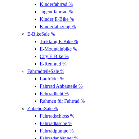
Kinderfahrrad
%
Jugendfahrrad
%
Kinder E-Bike
%
Kinderfahrzeug
%
E-Bike
Sale %
Trekking E-Bike
%
E-Mountainbike
%
City E-Bike
%
E-Rennrad
%
Fahrradteile
Sale %
Laufräder
%
Fahrrad Anbauteile
%
Fahrradlicht
%
Rahmen für Fahrrad
%
Zubehör
Sale %
Fahrradschloss
%
Fahrradtasche
%
Fahrradpumpe
%
Fahrradanhänger
%