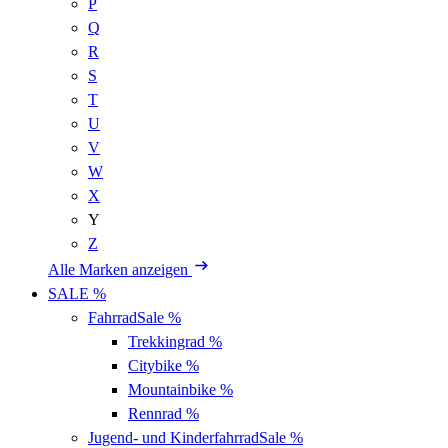
P
Q
R
S
T
U
V
W
X
Y
Z
Alle Marken anzeigen
SALE %
Fahrrad
Sale %
Trekkingrad
%
Citybike
%
Mountainbike
%
Rennrad
%
Jugend- und Kinderfahrrad
Sale %