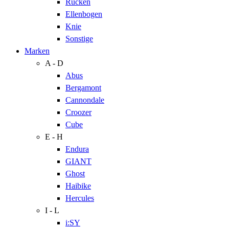
Rücken
Ellenbogen
Knie
Sonstige
Marken
A - D
Abus
Bergamont
Cannondale
Croozer
Cube
E - H
Endura
GIANT
Ghost
Haibike
Hercules
I - L
i:SY