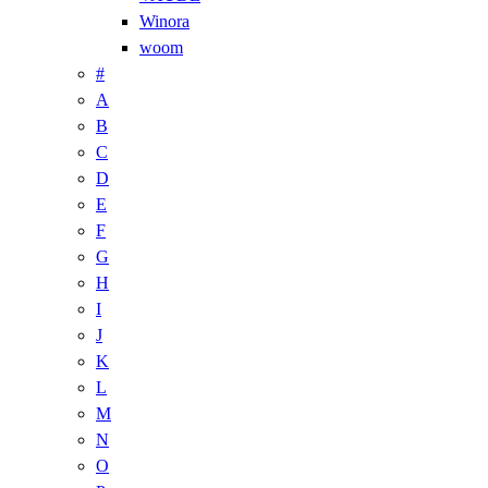
Winora
woom
#
A
B
C
D
E
F
G
H
I
J
K
L
M
N
O