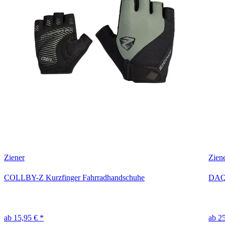
Ziener
Zien
COLLBY-Z Kurzfinger Fahrradhandschuhe
DAQU
ab 15,95 € *
ab 2