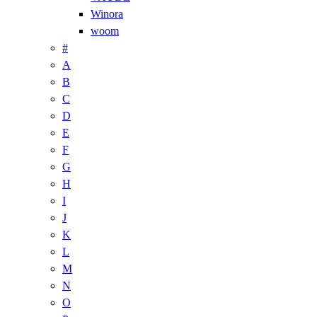
Winora
woom
#
A
B
C
D
E
F
G
H
I
J
K
L
M
N
O