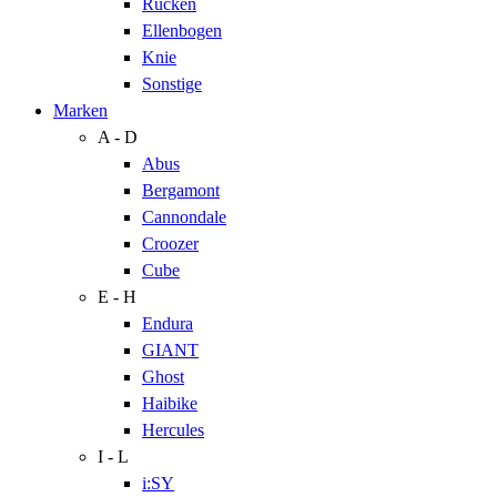
Rücken
Ellenbogen
Knie
Sonstige
Marken
A - D
Abus
Bergamont
Cannondale
Croozer
Cube
E - H
Endura
GIANT
Ghost
Haibike
Hercules
I - L
i:SY