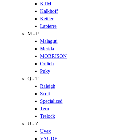
KTM
Kalkhoff
Kettler
Lapierre
M - P
Malaguti
Merida
MORRISON
Ortlieb
Puky
Q - T
Raleigh
Scott
Specialized
Tern
Trelock
U - Z
Uvex
VAUDE