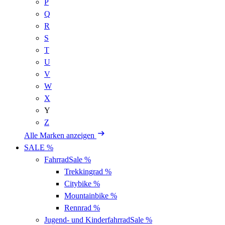
P
Q
R
S
T
U
V
W
X
Y
Z
Alle Marken anzeigen
SALE %
Fahrrad
Sale %
Trekkingrad
%
Citybike
%
Mountainbike
%
Rennrad
%
Jugend- und Kinderfahrrad
Sale %