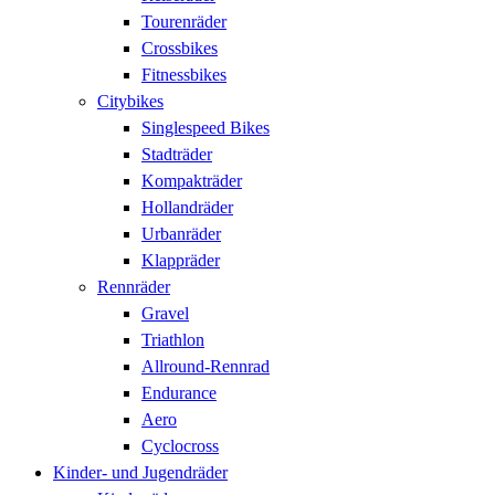
Tourenräder
Crossbikes
Fitnessbikes
Citybikes
Singlespeed Bikes
Stadträder
Kompakträder
Hollandräder
Urbanräder
Klappräder
Rennräder
Gravel
Triathlon
Allround-Rennrad
Endurance
Aero
Cyclocross
Kinder- und Jugendräder