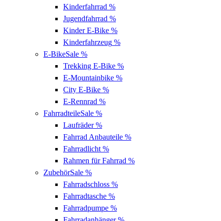
Kinderfahrrad
%
Jugendfahrrad
%
Kinder E-Bike
%
Kinderfahrzeug
%
E-Bike
Sale %
Trekking E-Bike
%
E-Mountainbike
%
City E-Bike
%
E-Rennrad
%
Fahrradteile
Sale %
Laufräder
%
Fahrrad Anbauteile
%
Fahrradlicht
%
Rahmen für Fahrrad
%
Zubehör
Sale %
Fahrradschloss
%
Fahrradtasche
%
Fahrradpumpe
%
Fahrradanhänger
%