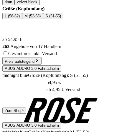
titan
velvet black
Größe (Kopfumfang)
L (58-62)
M (52-58)
S (51-55)
ab 54,95 €
263
Angebote von
17
Händlern
Gesamtpreis inkl. Versand
Preis aufsteigend
ABUS ADURO 3.0 Fahrradhelm
midnight blue
Größe (Kopfumfang): S (51-55)
54,95 €
ab 4,95 € Versand
DHL
Zum Shop¹
1 - 2 Tage
ABUS ADURO 3.0 Fahrradhelm