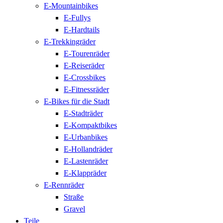
E-Mountainbikes
E-Fullys
E-Hardtails
E-Trekkingräder
E-Tourenräder
E-Reiseräder
E-Crossbikes
E-Fitnessräder
E-Bikes für die Stadt
E-Stadträder
E-Kompaktbikes
E-Urbanbikes
E-Hollandräder
E-Lastenräder
E-Klappräder
E-Rennräder
Straße
Gravel
Teile