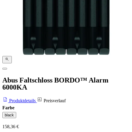
Abus Faltschloss BORDO™ Alarm
6000KA
Produktdetails
Preisverlauf
Farbe
black
158,36 €