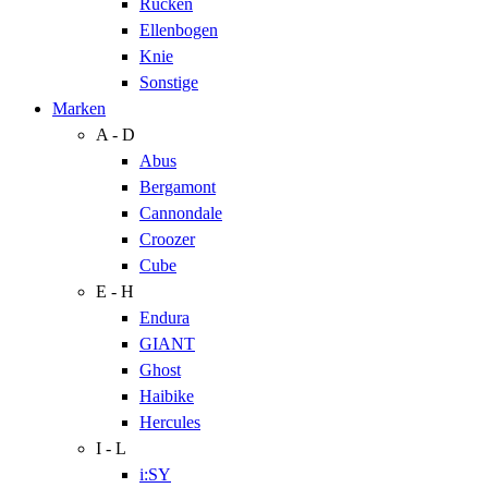
Rücken
Ellenbogen
Knie
Sonstige
Marken
A - D
Abus
Bergamont
Cannondale
Croozer
Cube
E - H
Endura
GIANT
Ghost
Haibike
Hercules
I - L
i:SY