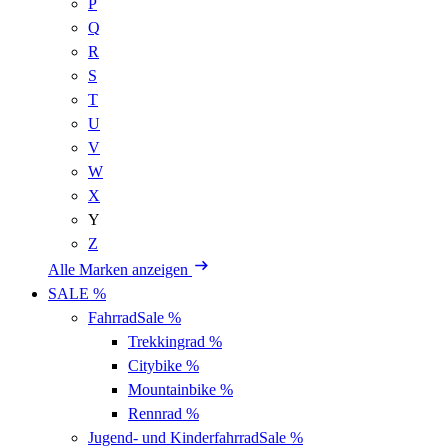
P
Q
R
S
T
U
V
W
X
Y
Z
Alle Marken anzeigen
SALE %
Fahrrad
Sale %
Trekkingrad
%
Citybike
%
Mountainbike
%
Rennrad
%
Jugend- und Kinderfahrrad
Sale %