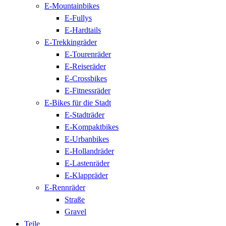
E-Mountainbikes
E-Fullys
E-Hardtails
E-Trekkingräder
E-Tourenräder
E-Reiseräder
E-Crossbikes
E-Fitnessräder
E-Bikes für die Stadt
E-Stadträder
E-Kompaktbikes
E-Urbanbikes
E-Hollandräder
E-Lastenräder
E-Klappräder
E-Rennräder
Straße
Gravel
Teile