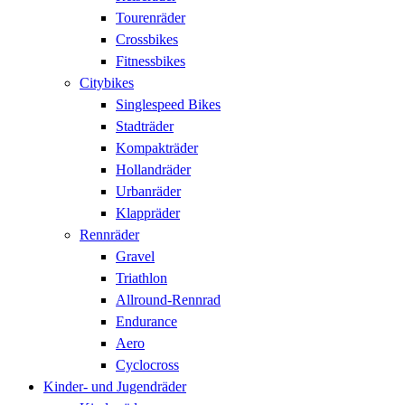
Tourenräder
Crossbikes
Fitnessbikes
Citybikes
Singlespeed Bikes
Stadträder
Kompakträder
Hollandräder
Urbanräder
Klappräder
Rennräder
Gravel
Triathlon
Allround-Rennrad
Endurance
Aero
Cyclocross
Kinder- und Jugendräder