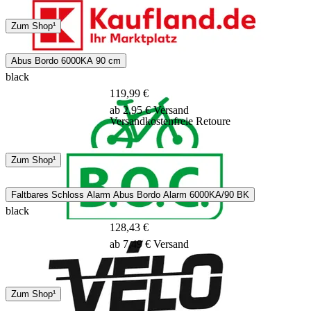
DHL
Zum Shop¹
2 - 3 Tage
Abus Bordo 6000KA 90 cm
black
119,99 €
ab 2,95 € Versand
Versandkostenfreie Retoure
DHL
Zum Shop¹
3 - 5 Tage
Faltbares Schloss Alarm Abus Bordo Alarm 6000KA/90 BK
black
128,43 €
ab 7,49 € Versand
Hermes
Zum Shop¹
1 - 5 Tage