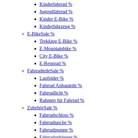
Kinderfahrrad
%
Jugendfahrrad
%
Kinder E-Bike
%
Kinderfahrzeug
%
E-Bike
Sale %
Trekking E-Bike
%
E-Mountainbike
%
City E-Bike
%
E-Rennrad
%
Fahrradteile
Sale %
Laufräder
%
Fahrrad Anbauteile
%
Fahrradlicht
%
Rahmen für Fahrrad
%
Zubehör
Sale %
Fahrradschloss
%
Fahrradtasche
%
Fahrradpumpe
%
Fahrradanhänger
%