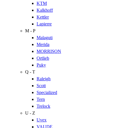
KTM
Kalkhoff
Kettler
Lapierre
M - P
Malaguti
Merida
MORRISON
Ortlieb
Puky
Q - T
Raleigh
Scott
Specialized
Tern
Trelock
U - Z
Uvex
VAUDE