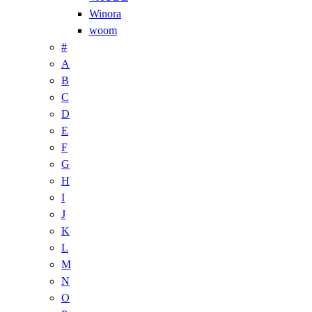
Winora
woom
#
A
B
C
D
E
F
G
H
I
J
K
L
M
N
O