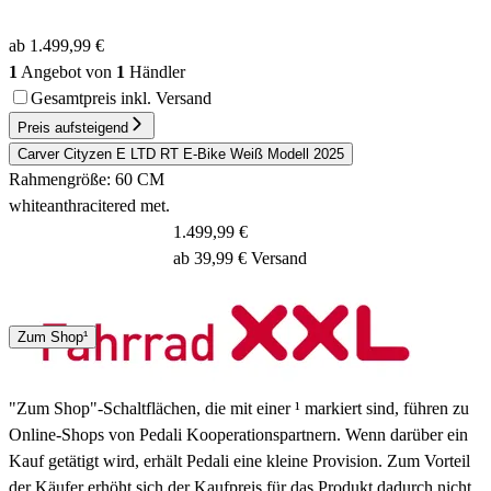
ab 1.499,99 €
1
Angebot von
1
Händler
Gesamtpreis inkl. Versand
Preis aufsteigend
Carver Cityzen E LTD RT E-Bike Weiß Modell 2025
Rahmengröße: 60 CM
whiteanthracitered met.
1.499,99 €
ab 39,99 € Versand
Spedition
Zum Shop¹
3 - 5 Tage
"Zum Shop"-Schaltflächen, die mit einer ¹ markiert sind, führen zu
Online-Shops von Pedali Kooperationspartnern. Wenn darüber ein
Kauf getätigt wird, erhält Pedali eine kleine Provision. Zum Vorteil
der Käufer erhöht sich der Kaufpreis für das Produkt dadurch nicht.