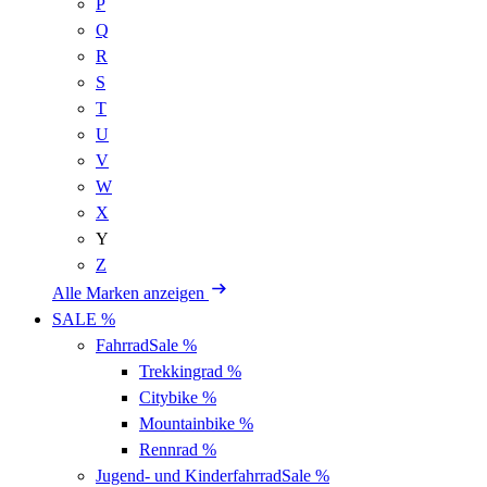
P
Q
R
S
T
U
V
W
X
Y
Z
Alle Marken anzeigen
SALE %
Fahrrad
Sale %
Trekkingrad
%
Citybike
%
Mountainbike
%
Rennrad
%
Jugend- und Kinderfahrrad
Sale %