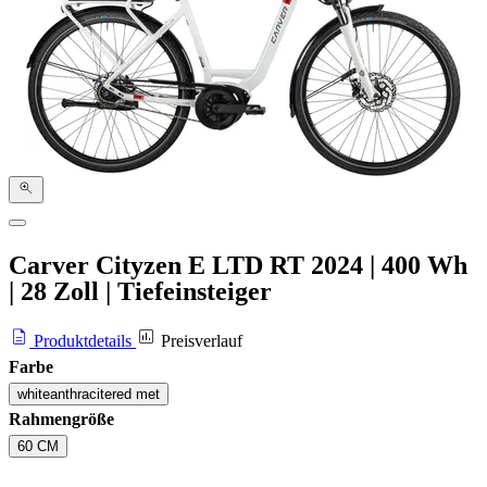
Carver Cityzen E LTD RT
2024
|
400 Wh
|
28 Zoll
|
Tiefeinsteiger
Produktdetails
Preisverlauf
Farbe
whiteanthracitered met
Rahmengröße
60 CM