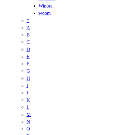
Winora
woom
#
A
B
C
D
E
F
G
H
I
J
K
L
M
N
O