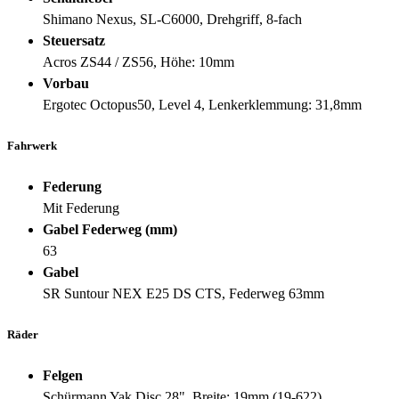
Shimano Nexus, SL-C6000, Drehgriff, 8-fach
Steuersatz
Acros ZS44 / ZS56, Höhe: 10mm
Vorbau
Ergotec Octopus50, Level 4, Lenkerklemmung: 31,8mm
Fahrwerk
Federung
Mit Federung
Gabel Federweg (mm)
63
Gabel
SR Suntour NEX E25 DS CTS, Federweg 63mm
Räder
Felgen
Schürmann Yak Disc 28", Breite: 19mm (19-622),