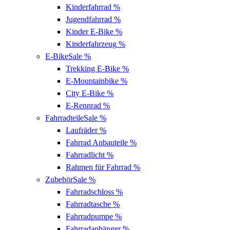
Kinderfahrrad
%
Jugendfahrrad
%
Kinder E-Bike
%
Kinderfahrzeug
%
E-Bike
Sale %
Trekking E-Bike
%
E-Mountainbike
%
City E-Bike
%
E-Rennrad
%
Fahrradteile
Sale %
Laufräder
%
Fahrrad Anbauteile
%
Fahrradlicht
%
Rahmen für Fahrrad
%
Zubehör
Sale %
Fahrradschloss
%
Fahrradtasche
%
Fahrradpumpe
%
Fahrradanhänger
%