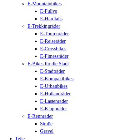
E-Mountainbikes
E-Fullys
E-Hardtails
E-Trekkingräder
E-Tourenräder
E-Reiseräder
E-Crossbikes
E-Fitnessräder
E-Bikes für die Stadt
E-Stadträder
E-Kompaktbikes
E-Urbanbikes
E-Hollandräder
E-Lastenräder
E-Klappräder
E-Rennräder
Straße
Gravel
Teile