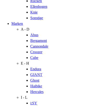
Rücken
Ellenbogen
Knie
Sonstige
Marken
A - D
Abus
Bergamont
Cannondale
Croozer
Cube
E - H
Endura
GIANT
Ghost
Haibike
Hercules
I - L
i:SY