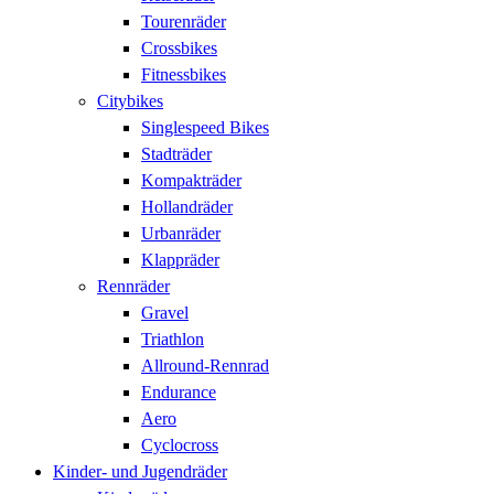
Tourenräder
Crossbikes
Fitnessbikes
Citybikes
Singlespeed Bikes
Stadträder
Kompakträder
Hollandräder
Urbanräder
Klappräder
Rennräder
Gravel
Triathlon
Allround-Rennrad
Endurance
Aero
Cyclocross
Kinder- und Jugendräder