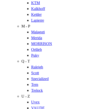
KTM
Kalkhoff
Kettler
Lapierre
M - P
Malaguti
Merida
MORRISON
Ortlieb
Puky
Q - T
Raleigh
Scott
Specialized
Tern
Trelock
U - Z
Uvex
VAUDE