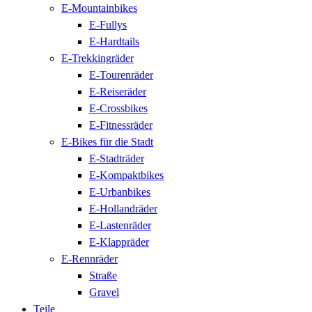
E-Mountainbikes
E-Fullys
E-Hardtails
E-Trekkingräder
E-Tourenräder
E-Reiseräder
E-Crossbikes
E-Fitnessräder
E-Bikes für die Stadt
E-Stadträder
E-Kompaktbikes
E-Urbanbikes
E-Hollandräder
E-Lastenräder
E-Klappräder
E-Rennräder
Straße
Gravel
Teile