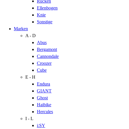
Rücken
Ellenbogen
Knie
Sonstige
Marken
A - D
Abus
Bergamont
Cannondale
Croozer
Cube
E - H
Endura
GIANT
Ghost
Haibike
Hercules
I - L
i:SY