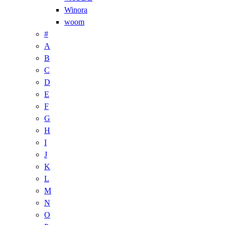
Winora
woom
#
A
B
C
D
E
F
G
H
I
J
K
L
M
N
O