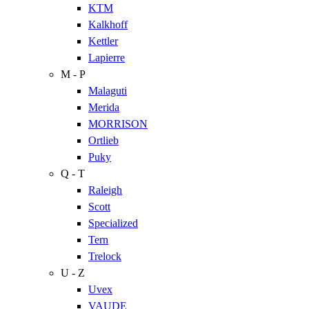
KTM
Kalkhoff
Kettler
Lapierre
M - P
Malaguti
Merida
MORRISON
Ortlieb
Puky
Q - T
Raleigh
Scott
Specialized
Tern
Trelock
U - Z
Uvex
VAUDE