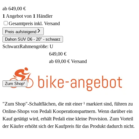
ab 649,00 €
1
Angebot von
1
Händler
Gesamtpreis inkl. Versand
Preis aufsteigend
Dahon SUV D6 - 20" - schwarz
Schwarz
Rahmengröße: U
649,00 €
ab 69,00 € Versand
Spedition
Zum Shop¹
3 - 5 Tage
"Zum Shop"-Schaltflächen, die mit einer ¹ markiert sind, führen zu
Online-Shops von Pedali Kooperationspartnern. Wenn darüber ein
Kauf getätigt wird, erhält Pedali eine kleine Provision. Zum Vorteil
der Käufer erhöht sich der Kaufpreis für das Produkt dadurch nicht.