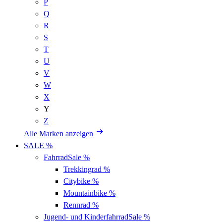
P
Q
R
S
T
U
V
W
X
Y
Z
Alle Marken anzeigen
SALE %
Fahrrad
Sale %
Trekkingrad
%
Citybike
%
Mountainbike
%
Rennrad
%
Jugend- und Kinderfahrrad
Sale %