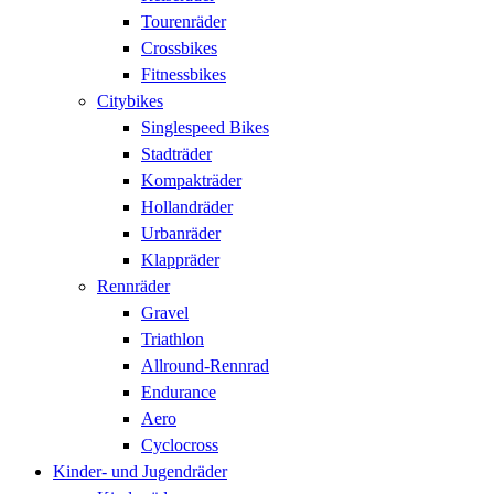
Tourenräder
Crossbikes
Fitnessbikes
Citybikes
Singlespeed Bikes
Stadträder
Kompakträder
Hollandräder
Urbanräder
Klappräder
Rennräder
Gravel
Triathlon
Allround-Rennrad
Endurance
Aero
Cyclocross
Kinder- und Jugendräder