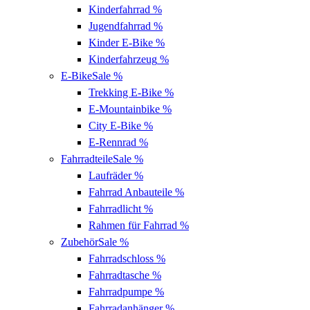
Kinderfahrrad
%
Jugendfahrrad
%
Kinder E-Bike
%
Kinderfahrzeug
%
E-Bike
Sale %
Trekking E-Bike
%
E-Mountainbike
%
City E-Bike
%
E-Rennrad
%
Fahrradteile
Sale %
Laufräder
%
Fahrrad Anbauteile
%
Fahrradlicht
%
Rahmen für Fahrrad
%
Zubehör
Sale %
Fahrradschloss
%
Fahrradtasche
%
Fahrradpumpe
%
Fahrradanhänger
%