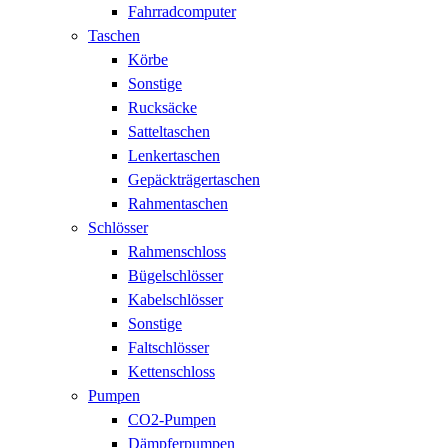
Fahrradcomputer
Taschen
Körbe
Sonstige
Rucksäcke
Satteltaschen
Lenkertaschen
Gepäckträgertaschen
Rahmentaschen
Schlösser
Rahmenschloss
Bügelschlösser
Kabelschlösser
Sonstige
Faltschlösser
Kettenschloss
Pumpen
CO2-Pumpen
Dämpferpumpen