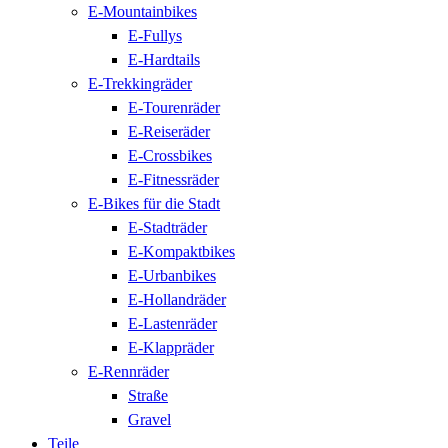
E-Mountainbikes
E-Fullys
E-Hardtails
E-Trekkingräder
E-Tourenräder
E-Reiseräder
E-Crossbikes
E-Fitnessräder
E-Bikes für die Stadt
E-Stadträder
E-Kompaktbikes
E-Urbanbikes
E-Hollandräder
E-Lastenräder
E-Klappräder
E-Rennräder
Straße
Gravel
Teile