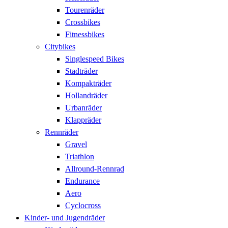
Tourenräder
Crossbikes
Fitnessbikes
Citybikes
Singlespeed Bikes
Stadträder
Kompakträder
Hollandräder
Urbanräder
Klappräder
Rennräder
Gravel
Triathlon
Allround-Rennrad
Endurance
Aero
Cyclocross
Kinder- und Jugendräder