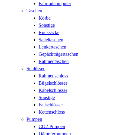
Fahrradcomputer
Taschen
Körbe
Sonstige
Rucksäcke
Satteltaschen
Lenkertaschen
Gepäckträgertaschen
Rahmentaschen
Schlösser
Rahmenschloss
Bügelschlösser
Kabelschlösser
Sonstige
Faltschlösser
Kettenschloss
Pumpen
CO2-Pumpen
Dämpferpumpen