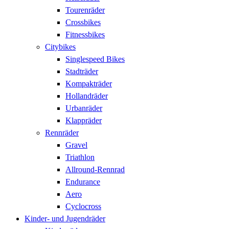
Tourenräder
Crossbikes
Fitnessbikes
Citybikes
Singlespeed Bikes
Stadträder
Kompakträder
Hollandräder
Urbanräder
Klappräder
Rennräder
Gravel
Triathlon
Allround-Rennrad
Endurance
Aero
Cyclocross
Kinder- und Jugendräder