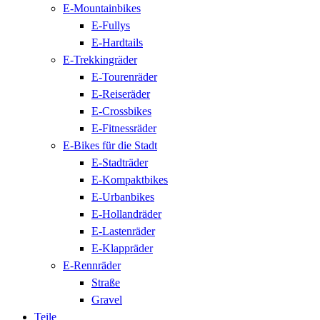
E-Mountainbikes
E-Fullys
E-Hardtails
E-Trekkingräder
E-Tourenräder
E-Reiseräder
E-Crossbikes
E-Fitnessräder
E-Bikes für die Stadt
E-Stadträder
E-Kompaktbikes
E-Urbanbikes
E-Hollandräder
E-Lastenräder
E-Klappräder
E-Rennräder
Straße
Gravel
Teile