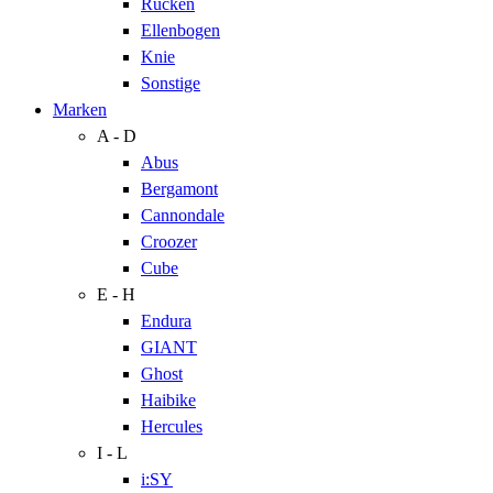
Rücken
Ellenbogen
Knie
Sonstige
Marken
A - D
Abus
Bergamont
Cannondale
Croozer
Cube
E - H
Endura
GIANT
Ghost
Haibike
Hercules
I - L
i:SY