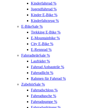
Kinderfahrrad
%
Jugendfahrrad
%
Kinder E-Bike
%
Kinderfahrzeug
%
E-Bike
Sale %
Trekking E-Bike
%
E-Mountainbike
%
City E-Bike
%
E-Rennrad
%
Fahrradteile
Sale %
Laufräder
%
Fahrrad Anbauteile
%
Fahrradlicht
%
Rahmen für Fahrrad
%
Zubehör
Sale %
Fahrradschloss
%
Fahrradtasche
%
Fahrradpumpe
%
Fahrradanhänger
%