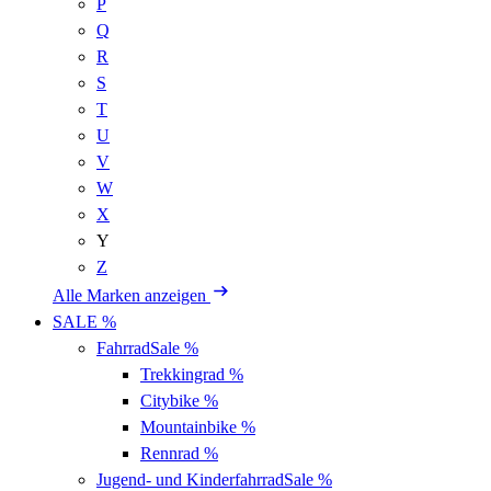
P
Q
R
S
T
U
V
W
X
Y
Z
Alle Marken anzeigen
SALE %
Fahrrad
Sale %
Trekkingrad
%
Citybike
%
Mountainbike
%
Rennrad
%
Jugend- und Kinderfahrrad
Sale %