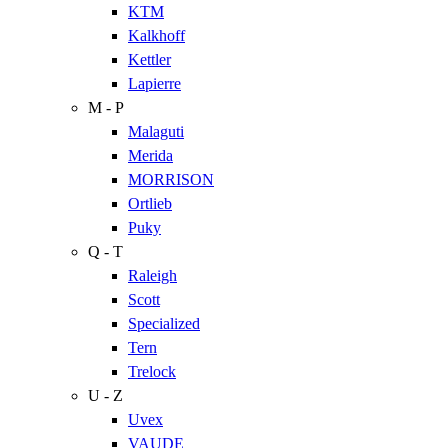
KTM
Kalkhoff
Kettler
Lapierre
M - P
Malaguti
Merida
MORRISON
Ortlieb
Puky
Q - T
Raleigh
Scott
Specialized
Tern
Trelock
U - Z
Uvex
VAUDE