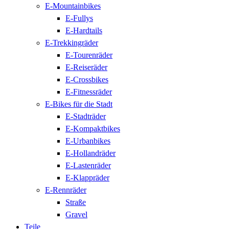
E-Mountainbikes
E-Fullys
E-Hardtails
E-Trekkingräder
E-Tourenräder
E-Reiseräder
E-Crossbikes
E-Fitnessräder
E-Bikes für die Stadt
E-Stadträder
E-Kompaktbikes
E-Urbanbikes
E-Hollandräder
E-Lastenräder
E-Klappräder
E-Rennräder
Straße
Gravel
Teile