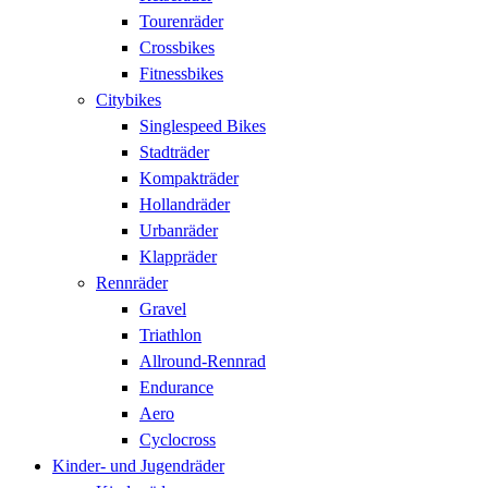
Tourenräder
Crossbikes
Fitnessbikes
Citybikes
Singlespeed Bikes
Stadträder
Kompakträder
Hollandräder
Urbanräder
Klappräder
Rennräder
Gravel
Triathlon
Allround-Rennrad
Endurance
Aero
Cyclocross
Kinder- und Jugendräder