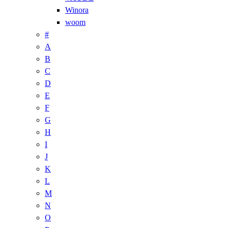
Winora
woom
#
A
B
C
D
E
F
G
H
I
J
K
L
M
N
O