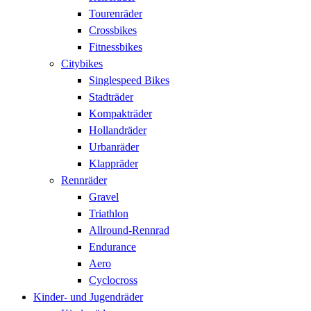
Tourenräder
Crossbikes
Fitnessbikes
Citybikes
Singlespeed Bikes
Stadträder
Kompakträder
Hollandräder
Urbanräder
Klappräder
Rennräder
Gravel
Triathlon
Allround-Rennrad
Endurance
Aero
Cyclocross
Kinder- und Jugendräder