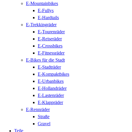
E-Mountainbikes
E-Fullys
E-Hardtails
E-Trekkingräder
E-Tourenräder
E-Reiseräder
E-Crossbikes
E-Fitnessräder
E-Bikes für die Stadt
E-Stadträder
E-Kompaktbikes
E-Urbanbikes
E-Hollandräder
E-Lastenräder
E-Klappräder
E-Rennräder
Straße
Gravel
Teile