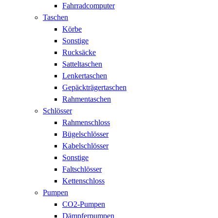
Fahrradcomputer
Taschen
Körbe
Sonstige
Rucksäcke
Satteltaschen
Lenkertaschen
Gepäckträgertaschen
Rahmentaschen
Schlösser
Rahmenschloss
Bügelschlösser
Kabelschlösser
Sonstige
Faltschlösser
Kettenschloss
Pumpen
CO2-Pumpen
Dämpferpumpen