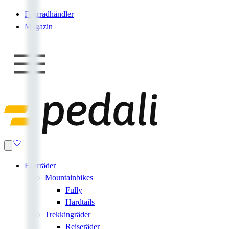
Fahrradhändler
Magazin
Fahrräder
Mountainbikes
Fully
Hardtails
Trekkingräder
Reiseräder