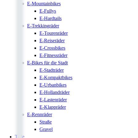
E-Mountainbikes
E-Fullys
E-Hardtails
E-Trekkingräder
E-Tourenräder
E-Reiseräder
E-Crossbikes
E-Fitnessräder
E-Bikes für die Stadt
E-Stadträder
E-Kompaktbikes
E-Urbanbikes
E-Hollandräder
E-Lastenräder
E-Klappräder
E-Rennräder
Straße
Gravel
Teile