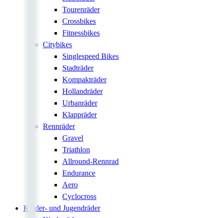
Tourenräder
Crossbikes
Fitnessbikes
Citybikes
Singlespeed Bikes
Stadträder
Kompakträder
Hollandräder
Urbanräder
Klappräder
Rennräder
Gravel
Triathlon
Allround-Rennrad
Endurance
Aero
Cyclocross
Kinder- und Jugendräder