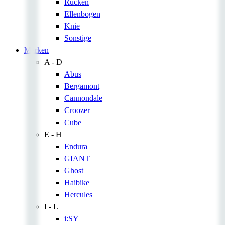
Rücken
Ellenbogen
Knie
Sonstige
Marken
A - D
Abus
Bergamont
Cannondale
Croozer
Cube
E - H
Endura
GIANT
Ghost
Haibike
Hercules
I - L
i:SY