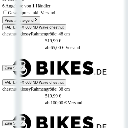
6
Angebote von
1
Händler
Gesamtpreis inkl. Versand
Preis aufsteigend
FALTER FX 603 ND Wave chestnut
chestnut, glossy
Rahmengröße: 48 cm
519,99 €
ab 65,00 € Versand
6 - 10 Tage
Zum Shop¹
FALTER FX 603 ND Wave chestnut
chestnut, glossy
Rahmengröße: 38 cm
519,99 €
ab 100,00 € Versand
10 Tage
Zum Shop¹