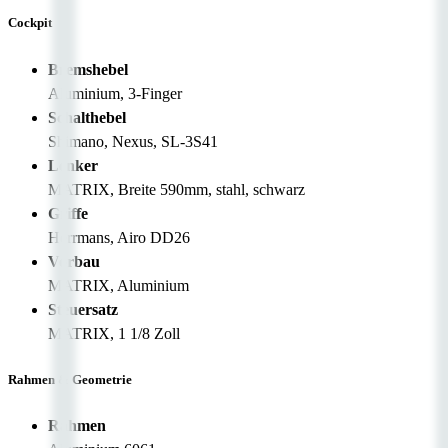
Cockpit
Bremshebel
Aluminium, 3-Finger
Schalthebel
Shimano, Nexus, SL-3S41
Lenker
MATRIX, Breite 590mm, stahl, schwarz
Griffe
Herrmans, Airo DD26
Vorbau
MATRIX, Aluminium
Steuersatz
MATRIX, 1 1/8 Zoll
Rahmen & Geometrie
Rahmen