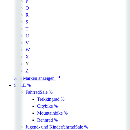
P
Q
R
S
T
U
V
W
X
Y
Z
Alle Marken anzeigen
SALE %
Fahrrad
Sale %
Trekkingrad
%
Citybike
%
Mountainbike
%
Rennrad
%
Jugend- und Kinderfahrrad
Sale %