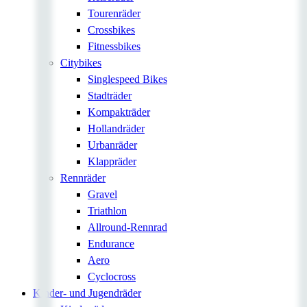
Tourenräder
Crossbikes
Fitnessbikes
Citybikes
Singlespeed Bikes
Stadträder
Kompakträder
Hollandräder
Urbanräder
Klappräder
Rennräder
Gravel
Triathlon
Allround-Rennrad
Endurance
Aero
Cyclocross
Kinder- und Jugendräder