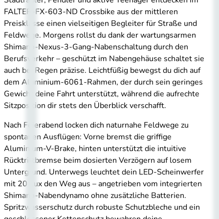
Stadtradler, Pendler und aktive Teenager entdecken im
FALTER-FX-603-ND Crossbike aus der mittleren
Preisklasse einen vielseitigen Begleiter für Straße und
Feldwege. Morgens rollst du dank der wartungsarmen
Shimano-Nexus-3-Gang-Nabenschaltung durch den
Berufsverkehr – geschützt im Nabengehäuse schaltet sie
auch bei Regen präzise. Leichtfüßig bewegst du dich auf
dem Aluminium-6061-Rahmen, der durch sein geringes
Gewicht deine Fahrt unterstützt, während die aufrechte
Sitzposition dir stets den Überblick verschafft.
Nach Feierabend locken dich naturnahe Feldwege zu
spontanen Ausflügen: Vorne bremst die griffige
Aluminium-V-Brake, hinten unterstützt die intuitive
Rücktrittbremse beim dosierten Verzögern auf losem
Untergrund. Unterwegs leuchtet dein LED-Scheinwerfer
mit 20 Lux den Weg aus – angetrieben vom integrierten
Shimano-Nabendynamo ohne zusätzliche Batterien.
Spritzwasserschutz durch robuste Schutzbleche und ein