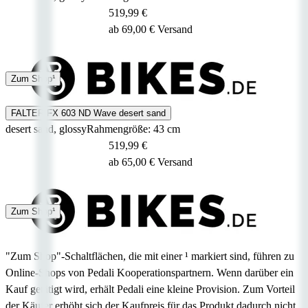
519,99 €
ab 69,00 € Versand
4 - 7 Tage
Zum Shop¹
FALTER FX 603 ND Wave desert sand
desert sand, glossy
Rahmengröße: 43 cm
519,99 €
ab 65,00 € Versand
4 - 7 Tage
Zum Shop¹
"Zum Shop"-Schaltflächen, die mit einer ¹ markiert sind, führen zu
Online-Shops von Pedali Kooperationspartnern. Wenn darüber ein
Kauf getätigt wird, erhält Pedali eine kleine Provision. Zum Vorteil
der Käufer erhöht sich der Kaufpreis für das Produkt dadurch nicht.