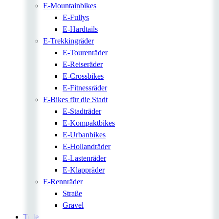
E-Mountainbikes
E-Fullys
E-Hardtails
E-Trekkingräder
E-Tourenräder
E-Reiseräder
E-Crossbikes
E-Fitnessräder
E-Bikes für die Stadt
E-Stadträder
E-Kompaktbikes
E-Urbanbikes
E-Hollandräder
E-Lastenräder
E-Klappräder
E-Rennräder
Straße
Gravel
Teile