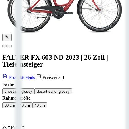
FALTER FX 603 ND
2023
|
26 Zoll
|
Tiefeinsteiger
Produktdetails
Preisverlauf
Farbe
chestnut, glossy
desert sand, glossy
Rahmengröße
38 cm
43 cm
48 cm
ab 519,99 €