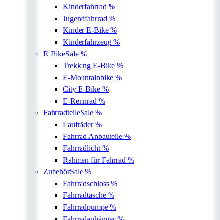
Kinderfahrrad
%
Jugendfahrrad
%
Kinder E-Bike
%
Kinderfahrzeug
%
E-Bike
Sale %
Trekking E-Bike
%
E-Mountainbike
%
City E-Bike
%
E-Rennrad
%
Fahrradteile
Sale %
Laufräder
%
Fahrrad Anbauteile
%
Fahrradlicht
%
Rahmen für Fahrrad
%
Zubehör
Sale %
Fahrradschloss
%
Fahrradtasche
%
Fahrradpumpe
%
Fahrradanhänger
%