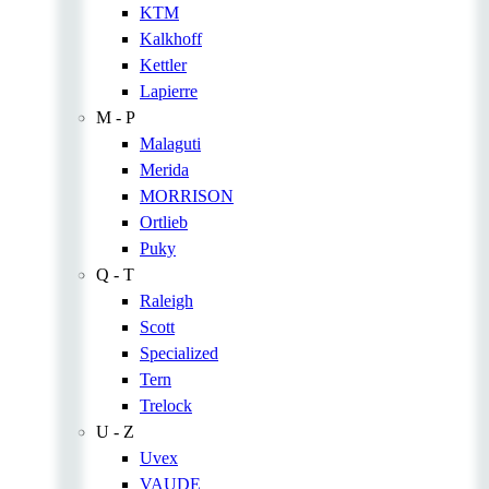
KTM
Kalkhoff
Kettler
Lapierre
M - P
Malaguti
Merida
MORRISON
Ortlieb
Puky
Q - T
Raleigh
Scott
Specialized
Tern
Trelock
U - Z
Uvex
VAUDE