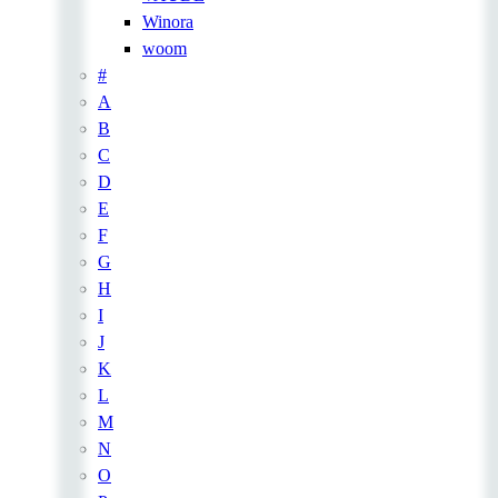
Winora
woom
#
A
B
C
D
E
F
G
H
I
J
K
L
M
N
O