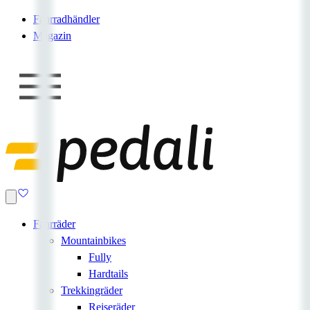
Fahrradhändler
Magazin
Fahrräder
Mountainbikes
Fully
Hardtails
Trekkingräder
Reiseräder