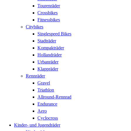
Tourenräder
Crossbikes
Fitnessbikes
Citybikes
Singlespeed Bikes
Stadträder
Kompakträder
Hollandräder
Urbanräder
Klappräder
Rennräder
Gravel
Triathlon
Allround-Rennrad
Endurance
Aero
Cyclocross
Kinder- und Jugendräder