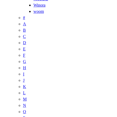
Winora
woom
#
A
B
C
D
E
F
G
H
I
J
K
L
M
N
O