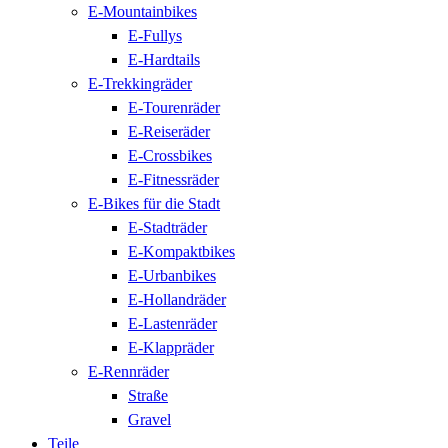
E-Mountainbikes
E-Fullys
E-Hardtails
E-Trekkingräder
E-Tourenräder
E-Reiseräder
E-Crossbikes
E-Fitnessräder
E-Bikes für die Stadt
E-Stadträder
E-Kompaktbikes
E-Urbanbikes
E-Hollandräder
E-Lastenräder
E-Klappräder
E-Rennräder
Straße
Gravel
Teile