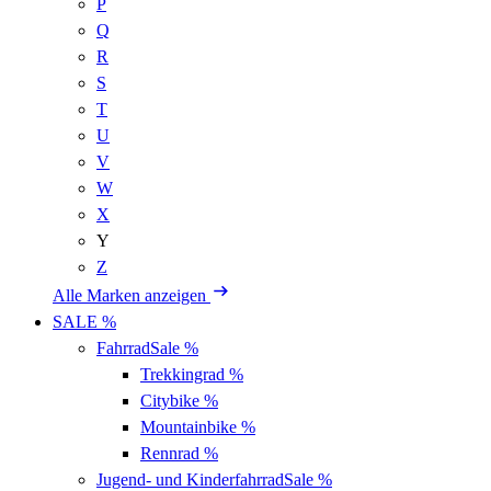
P
Q
R
S
T
U
V
W
X
Y
Z
Alle Marken anzeigen
SALE %
Fahrrad
Sale %
Trekkingrad
%
Citybike
%
Mountainbike
%
Rennrad
%
Jugend- und Kinderfahrrad
Sale %