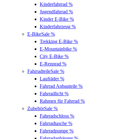
Kinderfahrrad
%
Jugendfahrrad
%
Kinder E-Bike
%
Kinderfahrzeug
%
E-Bike
Sale %
Trekking E-Bike
%
E-Mountainbike
%
City E-Bike
%
E-Rennrad
%
Fahrradteile
Sale %
Laufräder
%
Fahrrad Anbauteile
%
Fahrradlicht
%
Rahmen für Fahrrad
%
Zubehör
Sale %
Fahrradschloss
%
Fahrradtasche
%
Fahrradpumpe
%
Fahrradanhänger
%