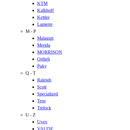
KTM
Kalkhoff
Kettler
Lapierre
M - P
Malaguti
Merida
MORRISON
Ortlieb
Puky
Q - T
Raleigh
Scott
Specialized
Tern
Trelock
U - Z
Uvex
VAUDE