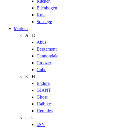
Rücken
Ellenbogen
Knie
Sonstige
Marken
A - D
Abus
Bergamont
Cannondale
Croozer
Cube
E - H
Endura
GIANT
Ghost
Haibike
Hercules
I - L
i:SY