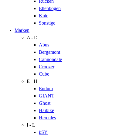
Rücken
Ellenbogen
Knie
Sonstige
Marken
A - D
Abus
Bergamont
Cannondale
Croozer
Cube
E - H
Endura
GIANT
Ghost
Haibike
Hercules
I - L
i:SY