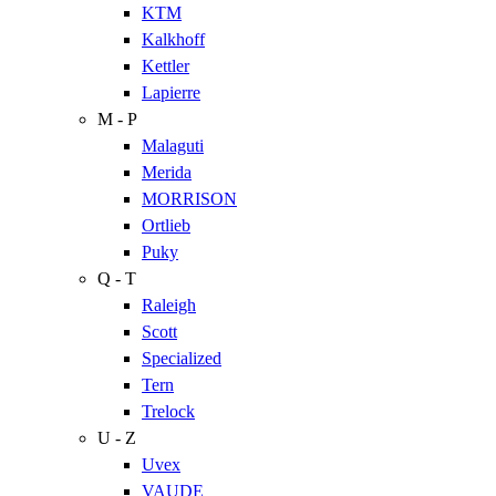
KTM
Kalkhoff
Kettler
Lapierre
M - P
Malaguti
Merida
MORRISON
Ortlieb
Puky
Q - T
Raleigh
Scott
Specialized
Tern
Trelock
U - Z
Uvex
VAUDE