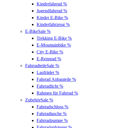
Kinderfahrrad
%
Jugendfahrrad
%
Kinder E-Bike
%
Kinderfahrzeug
%
E-Bike
Sale %
Trekking E-Bike
%
E-Mountainbike
%
City E-Bike
%
E-Rennrad
%
Fahrradteile
Sale %
Laufräder
%
Fahrrad Anbauteile
%
Fahrradlicht
%
Rahmen für Fahrrad
%
Zubehör
Sale %
Fahrradschloss
%
Fahrradtasche
%
Fahrradpumpe
%
Fahrradanhänger
%