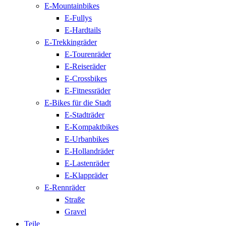
E-Mountainbikes
E-Fullys
E-Hardtails
E-Trekkingräder
E-Tourenräder
E-Reiseräder
E-Crossbikes
E-Fitnessräder
E-Bikes für die Stadt
E-Stadträder
E-Kompaktbikes
E-Urbanbikes
E-Hollandräder
E-Lastenräder
E-Klappräder
E-Rennräder
Straße
Gravel
Teile