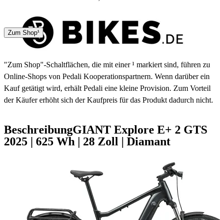
4 - 7 Tage
Zum Shop¹
"Zum Shop"-Schaltflächen, die mit einer ¹ markiert sind, führen zu
Online-Shops von Pedali Kooperationspartnern. Wenn darüber ein
Kauf getätigt wird, erhält Pedali eine kleine Provision. Zum Vorteil
der Käufer erhöht sich der Kaufpreis für das Produkt dadurch nicht.
Beschreibung
GIANT Explore E+ 2 GTS
2025
|
625 Wh
|
28 Zoll
|
Diamant