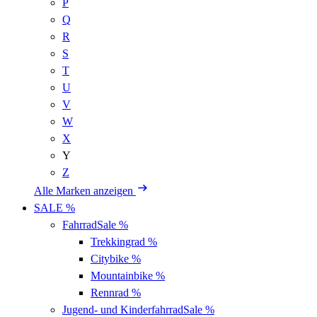
P
Q
R
S
T
U
V
W
X
Y
Z
Alle Marken anzeigen
SALE %
Fahrrad
Sale %
Trekkingrad
%
Citybike
%
Mountainbike
%
Rennrad
%
Jugend- und Kinderfahrrad
Sale %