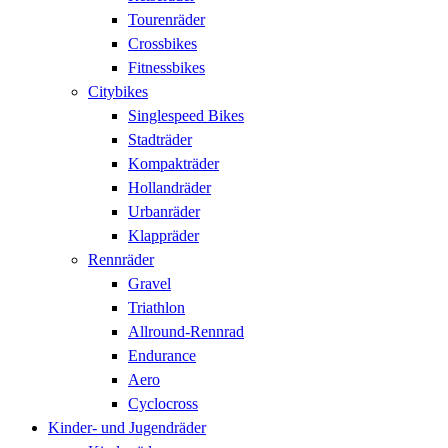
Tourenräder
Crossbikes
Fitnessbikes
Citybikes
Singlespeed Bikes
Stadträder
Kompakträder
Hollandräder
Urbanräder
Klappräder
Rennräder
Gravel
Triathlon
Allround-Rennrad
Endurance
Aero
Cyclocross
Kinder- und Jugendräder