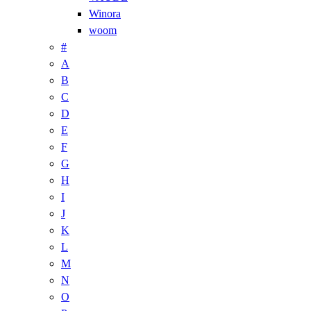
Winora
woom
#
A
B
C
D
E
F
G
H
I
J
K
L
M
N
O