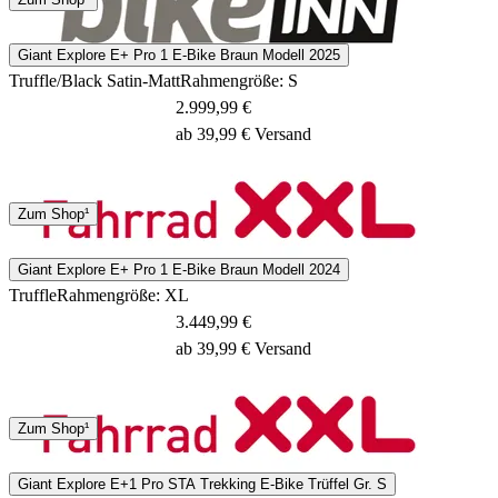
2 - 4 Tage
Giant Explore E+ Pro 1 E-Bike Braun Modell 2025
Truffle/Black Satin-Matt
Rahmengröße: S
2.999,99 €
ab 39,99 € Versand
Spedition
Zum Shop¹
3 - 5 Tage
Giant Explore E+ Pro 1 E-Bike Braun Modell 2024
Truffle
Rahmengröße: XL
3.449,99 €
ab 39,99 € Versand
Spedition
Zum Shop¹
3 - 5 Tage
Giant Explore E+1 Pro STA Trekking E-Bike Trüffel Gr. S