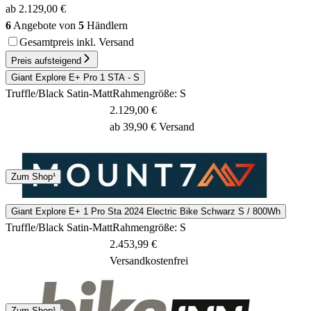
ab 2.129,00 €
6
Angebote von
5
Händlern
Gesamtpreis inkl. Versand
Preis aufsteigend
Giant Explore E+ Pro 1 STA - S
Truffle/Black Satin-Matt
Rahmengröße: S
2.129,00 €
ab 39,90 € Versand
Spedition
Zum Shop¹
2 - 4 Tage
Giant Explore E+ 1 Pro Sta 2024 Electric Bike Schwarz S / 800Wh
Truffle/Black Satin-Matt
Rahmengröße: S
2.453,99 €
Versandkostenfrei
Spedition
Zum Shop¹