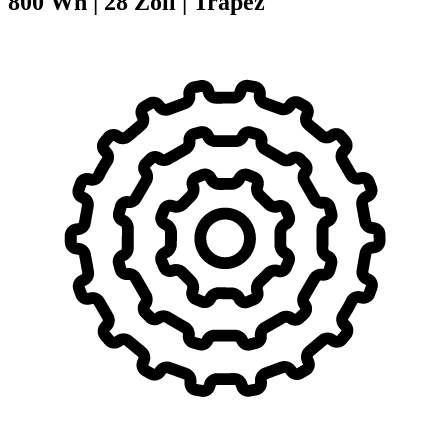
800 Wh
|
28 Zoll
|
Trapez