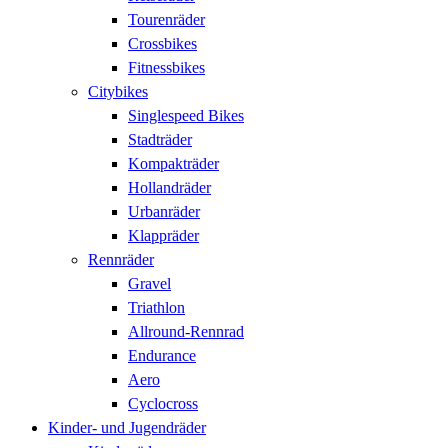
Tourenräder
Crossbikes
Fitnessbikes
Citybikes
Singlespeed Bikes
Stadträder
Kompakträder
Hollandräder
Urbanräder
Klappräder
Rennräder
Gravel
Triathlon
Allround-Rennrad
Endurance
Aero
Cyclocross
Kinder- und Jugendräder