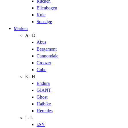
Rücken
Ellenbogen
Knie
Sonstige
Marken
A - D
Abus
Bergamont
Cannondale
Croozer
Cube
E - H
Endura
GIANT
Ghost
Haibike
Hercules
I - L
i:SY