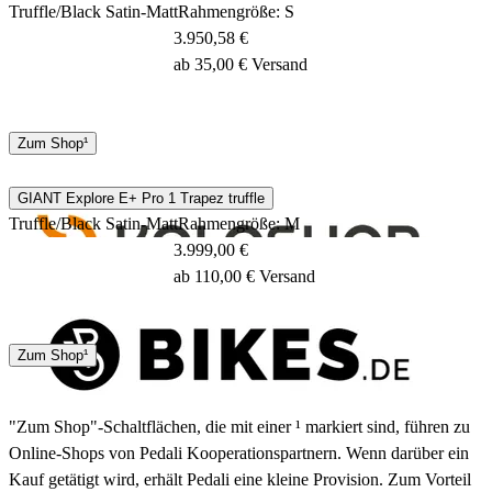
Truffle/Black Satin-Matt
Rahmengröße: S
3.950,58 €
ab 35,00 € Versand
Keine Angaben
Zum Shop¹
GIANT Explore E+ Pro 1 Trapez truffle
Truffle/Black Satin-Matt
Rahmengröße: M
3.999,00 €
ab 110,00 € Versand
4 - 7 Tage
Zum Shop¹
"Zum Shop"-Schaltflächen, die mit einer ¹ markiert sind, führen zu
Online-Shops von Pedali Kooperationspartnern. Wenn darüber ein
Kauf getätigt wird, erhält Pedali eine kleine Provision. Zum Vorteil