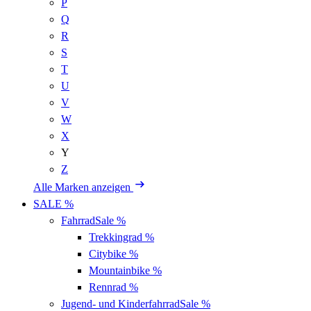
P
Q
R
S
T
U
V
W
X
Y
Z
Alle Marken anzeigen
SALE %
Fahrrad
Sale %
Trekkingrad
%
Citybike
%
Mountainbike
%
Rennrad
%
Jugend- und Kinderfahrrad
Sale %