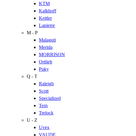
KTM
Kalkhoff
Kettler
Lapierre
M - P
Malaguti
Merida
MORRISON
Ortlieb
Puky
Q - T
Raleigh
Scott
Specialized
Tern
Trelock
U - Z
Uvex
VAUDE