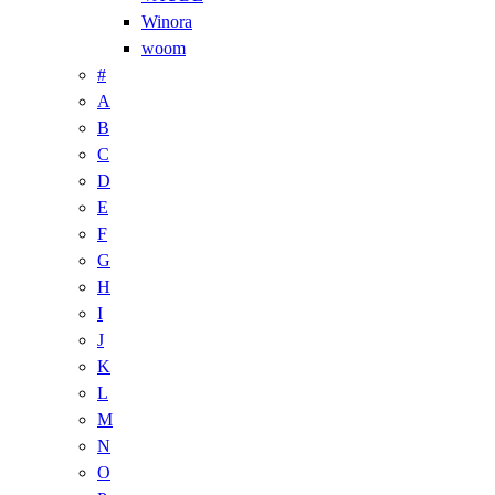
Winora
woom
#
A
B
C
D
E
F
G
H
I
J
K
L
M
N
O