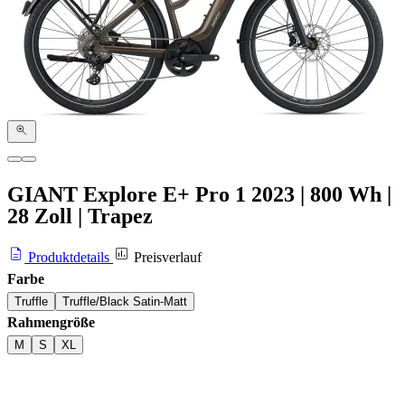
GIANT Explore E+ Pro 1
2023
|
800 Wh
|
28 Zoll
|
Trapez
Produktdetails
Preisverlauf
Farbe
Truffle
Truffle/Black Satin-Matt
Rahmengröße
M
S
XL