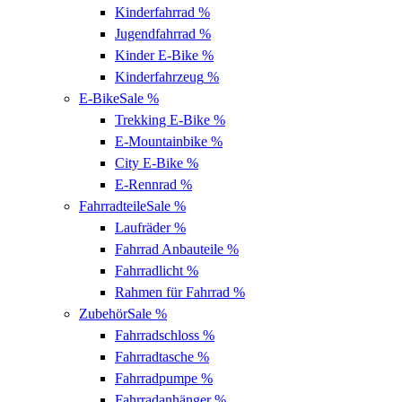
Kinderfahrrad
%
Jugendfahrrad
%
Kinder E-Bike
%
Kinderfahrzeug
%
E-Bike
Sale %
Trekking E-Bike
%
E-Mountainbike
%
City E-Bike
%
E-Rennrad
%
Fahrradteile
Sale %
Laufräder
%
Fahrrad Anbauteile
%
Fahrradlicht
%
Rahmen für Fahrrad
%
Zubehör
Sale %
Fahrradschloss
%
Fahrradtasche
%
Fahrradpumpe
%
Fahrradanhänger
%