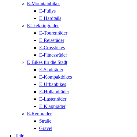
E-Mountainbikes
E-Fullys
E-Hardtails
E-Trekkingräder
E-Tourenräder
E-Reiseräder
E-Crossbikes
E-Fitnessräder
E-Bikes für die Stadt
E-Stadträder
E-Kompaktbikes
E-Urbanbikes
E-Hollandräder
E-Lastenräder
E-Klappräder
E-Rennräder
Straße
Gravel
Teile