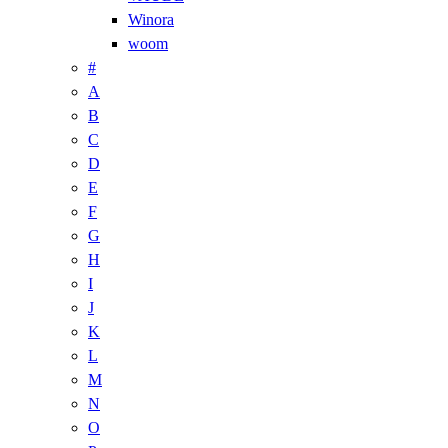
Winora
woom
#
A
B
C
D
E
F
G
H
I
J
K
L
M
N
O