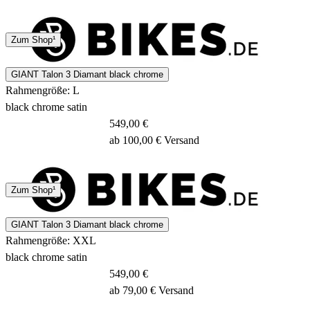
4 - 7 Tage
Zum Shop¹
GIANT Talon 3 Diamant black chrome
Rahmengröße: L
black chrome satin
549,00 €
ab 100,00 € Versand
4 - 7 Tage
Zum Shop¹
GIANT Talon 3 Diamant black chrome
Rahmengröße: XXL
black chrome satin
549,00 €
ab 79,00 € Versand