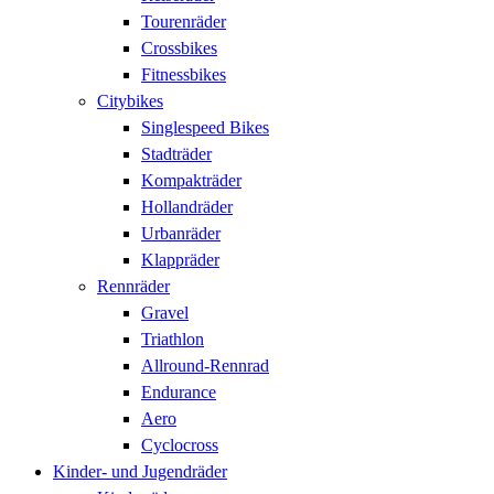
Tourenräder
Crossbikes
Fitnessbikes
Citybikes
Singlespeed Bikes
Stadträder
Kompakträder
Hollandräder
Urbanräder
Klappräder
Rennräder
Gravel
Triathlon
Allround-Rennrad
Endurance
Aero
Cyclocross
Kinder- und Jugendräder