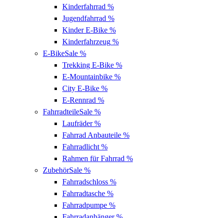
Kinderfahrrad
%
Jugendfahrrad
%
Kinder E-Bike
%
Kinderfahrzeug
%
E-Bike
Sale %
Trekking E-Bike
%
E-Mountainbike
%
City E-Bike
%
E-Rennrad
%
Fahrradteile
Sale %
Laufräder
%
Fahrrad Anbauteile
%
Fahrradlicht
%
Rahmen für Fahrrad
%
Zubehör
Sale %
Fahrradschloss
%
Fahrradtasche
%
Fahrradpumpe
%
Fahrradanhänger
%