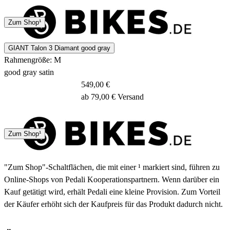
4 - 7 Tage
Zum Shop¹
GIANT Talon 3 Diamant good gray
Rahmengröße: M
good gray satin
549,00 €
ab 79,00 € Versand
4 - 7 Tage
Zum Shop¹
"Zum Shop"-Schaltflächen, die mit einer ¹ markiert sind, führen zu
Online-Shops von Pedali Kooperationspartnern. Wenn darüber ein
Kauf getätigt wird, erhält Pedali eine kleine Provision. Zum Vorteil
der Käufer erhöht sich der Kaufpreis für das Produkt dadurch nicht.