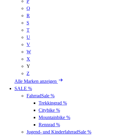
P
Q
R
S
T
U
V
W
X
Y
Z
Alle Marken anzeigen
SALE %
Fahrrad
Sale %
Trekkingrad
%
Citybike
%
Mountainbike
%
Rennrad
%
Jugend- und Kinderfahrrad
Sale %