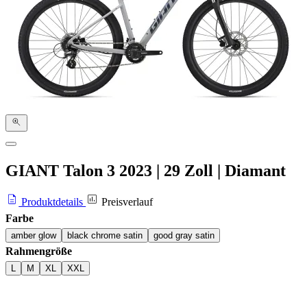
GIANT Talon 3
2023
|
29 Zoll
|
Diamant
Produktdetails
Preisverlauf
Farbe
amber glow
black chrome satin
good gray satin
Rahmengröße
L
M
XL
XXL