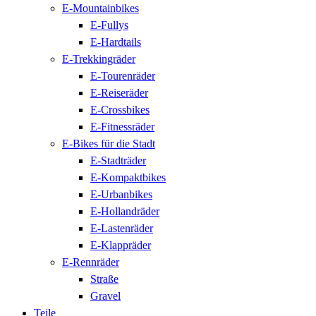
E-Mountainbikes
E-Fullys
E-Hardtails
E-Trekkingräder
E-Tourenräder
E-Reiseräder
E-Crossbikes
E-Fitnessräder
E-Bikes für die Stadt
E-Stadträder
E-Kompaktbikes
E-Urbanbikes
E-Hollandräder
E-Lastenräder
E-Klappräder
E-Rennräder
Straße
Gravel
Teile