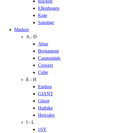
Rücken
Ellenbogen
Knie
Sonstige
Marken
A - D
Abus
Bergamont
Cannondale
Croozer
Cube
E - H
Endura
GIANT
Ghost
Haibike
Hercules
I - L
i:SY