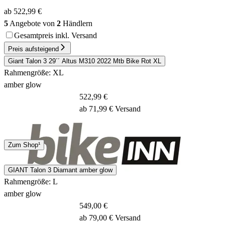
ab 522,99 €
5
Angebote von
2
Händlern
Gesamtpreis inkl. Versand
Preis aufsteigend
Giant Talon 3 29´´ Altus M310 2022 Mtb Bike Rot XL
Rahmengröße: XL
amber glow
522,99 €
ab 71,99 € Versand
Spedition
Zum Shop¹
10 - 12 Tage
GIANT Talon 3 Diamant amber glow
Rahmengröße: L
amber glow
549,00 €
ab 79,00 € Versand