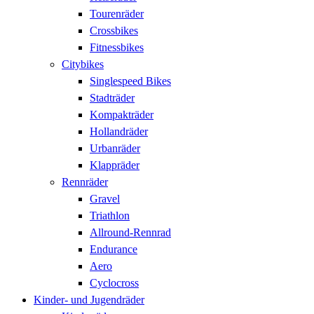
Tourenräder
Crossbikes
Fitnessbikes
Citybikes
Singlespeed Bikes
Stadträder
Kompakträder
Hollandräder
Urbanräder
Klappräder
Rennräder
Gravel
Triathlon
Allround-Rennrad
Endurance
Aero
Cyclocross
Kinder- und Jugendräder