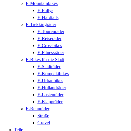
E-Mountainbikes
E-Fullys
E-Hardtails
E-Trekkingräder
E-Tourenräder
E-Reiseräder
E-Crossbikes
E-Fitnessräder
E-Bikes für die Stadt
E-Stadträder
E-Kompaktbikes
E-Urbanbikes
E-Hollandräder
E-Lastenräder
E-Klappräder
E-Rennräder
Straße
Gravel
Teile