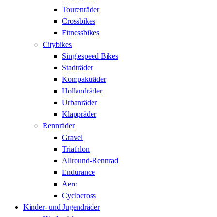
Tourenräder
Crossbikes
Fitnessbikes
Citybikes
Singlespeed Bikes
Stadträder
Kompakträder
Hollandräder
Urbanräder
Klappräder
Rennräder
Gravel
Triathlon
Allround-Rennrad
Endurance
Aero
Cyclocross
Kinder- und Jugendräder