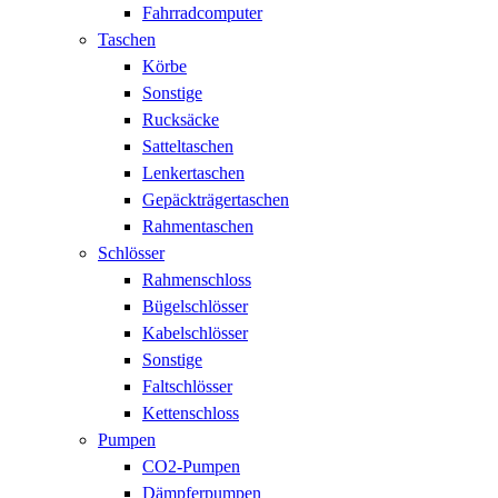
Fahrradcomputer
Taschen
Körbe
Sonstige
Rucksäcke
Satteltaschen
Lenkertaschen
Gepäckträgertaschen
Rahmentaschen
Schlösser
Rahmenschloss
Bügelschlösser
Kabelschlösser
Sonstige
Faltschlösser
Kettenschloss
Pumpen
CO2-Pumpen
Dämpferpumpen