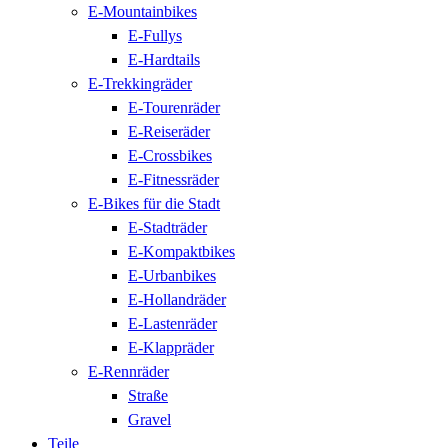
E-Mountainbikes
E-Fullys
E-Hardtails
E-Trekkingräder
E-Tourenräder
E-Reiseräder
E-Crossbikes
E-Fitnessräder
E-Bikes für die Stadt
E-Stadträder
E-Kompaktbikes
E-Urbanbikes
E-Hollandräder
E-Lastenräder
E-Klappräder
E-Rennräder
Straße
Gravel
Teile