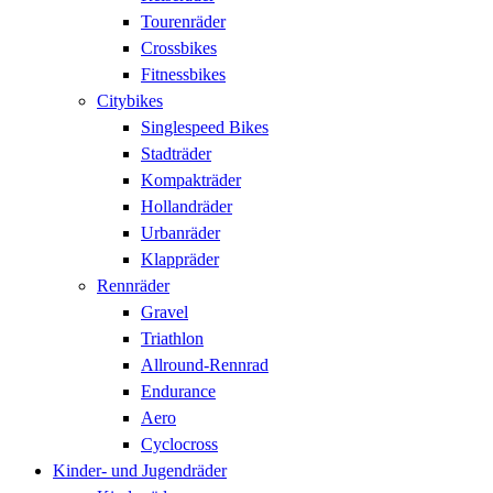
Tourenräder
Crossbikes
Fitnessbikes
Citybikes
Singlespeed Bikes
Stadträder
Kompakträder
Hollandräder
Urbanräder
Klappräder
Rennräder
Gravel
Triathlon
Allround-Rennrad
Endurance
Aero
Cyclocross
Kinder- und Jugendräder