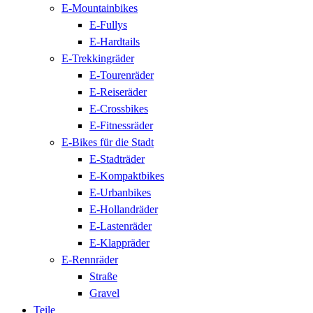
E-Mountainbikes
E-Fullys
E-Hardtails
E-Trekkingräder
E-Tourenräder
E-Reiseräder
E-Crossbikes
E-Fitnessräder
E-Bikes für die Stadt
E-Stadträder
E-Kompaktbikes
E-Urbanbikes
E-Hollandräder
E-Lastenräder
E-Klappräder
E-Rennräder
Straße
Gravel
Teile