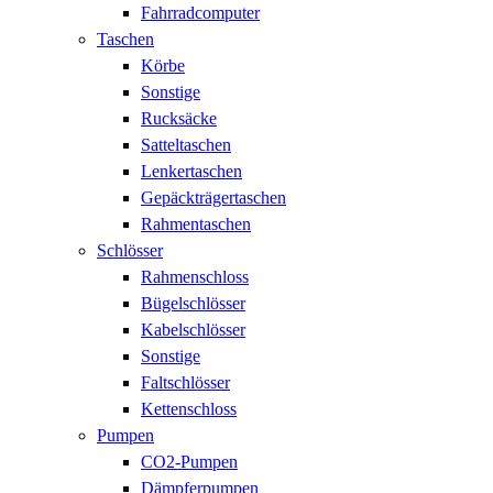
Fahrradcomputer
Taschen
Körbe
Sonstige
Rucksäcke
Satteltaschen
Lenkertaschen
Gepäckträgertaschen
Rahmentaschen
Schlösser
Rahmenschloss
Bügelschlösser
Kabelschlösser
Sonstige
Faltschlösser
Kettenschloss
Pumpen
CO2-Pumpen
Dämpferpumpen