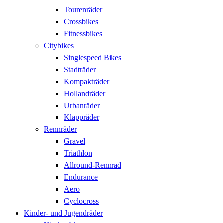
Tourenräder
Crossbikes
Fitnessbikes
Citybikes
Singlespeed Bikes
Stadträder
Kompakträder
Hollandräder
Urbanräder
Klappräder
Rennräder
Gravel
Triathlon
Allround-Rennrad
Endurance
Aero
Cyclocross
Kinder- und Jugendräder