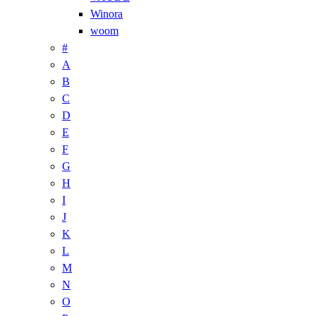
Winora
woom
#
A
B
C
D
E
F
G
H
I
J
K
L
M
N
O