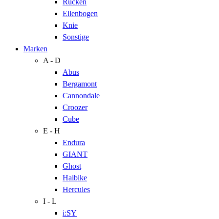
Rücken
Ellenbogen
Knie
Sonstige
Marken
A - D
Abus
Bergamont
Cannondale
Croozer
Cube
E - H
Endura
GIANT
Ghost
Haibike
Hercules
I - L
i:SY