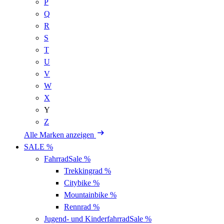
P
Q
R
S
T
U
V
W
X
Y
Z
Alle Marken anzeigen
SALE %
Fahrrad
Sale %
Trekkingrad
%
Citybike
%
Mountainbike
%
Rennrad
%
Jugend- und Kinderfahrrad
Sale %