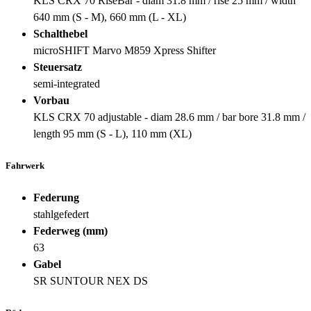
KLS CRX 70 RiseBar - diam 31.8 mm / rise 25 mm / width
640 mm (S - M), 660 mm (L - XL)
Schalthebel
microSHIFT Marvo M859 Xpress Shifter
Steuersatz
semi-integrated
Vorbau
KLS CRX 70 adjustable - diam 28.6 mm / bar bore 31.8 mm /
length 95 mm (S - L), 110 mm (XL)
Fahrwerk
Federung
stahlgefedert
Federweg (mm)
63
Gabel
SR SUNTOUR NEX DS