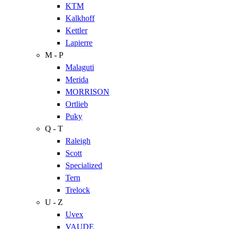
KTM
Kalkhoff
Kettler
Lapierre
M - P
Malaguti
Merida
MORRISON
Ortlieb
Puky
Q - T
Raleigh
Scott
Specialized
Tern
Trelock
U - Z
Uvex
VAUDE