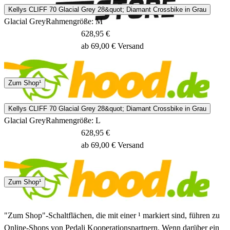
Kellys CLIFF 70 Glacial Grey 28&quot; Diamant Crossbike in Grau
Glacial Grey
Rahmengröße: M
628,95 €
ab 69,00 € Versand
1 - 3 Tage
Zum Shop¹
Kellys CLIFF 70 Glacial Grey 28&quot; Diamant Crossbike in Grau
Glacial Grey
Rahmengröße: L
628,95 €
ab 69,00 € Versand
1 - 3 Tage
Zum Shop¹
"Zum Shop"-Schaltflächen, die mit einer ¹ markiert sind, führen zu
Online-Shops von Pedali Kooperationspartnern. Wenn darüber ein