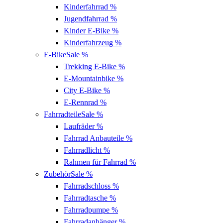
Kinderfahrrad
%
Jugendfahrrad
%
Kinder E-Bike
%
Kinderfahrzeug
%
E-Bike
Sale %
Trekking E-Bike
%
E-Mountainbike
%
City E-Bike
%
E-Rennrad
%
Fahrradteile
Sale %
Laufräder
%
Fahrrad Anbauteile
%
Fahrradlicht
%
Rahmen für Fahrrad
%
Zubehör
Sale %
Fahrradschloss
%
Fahrradtasche
%
Fahrradpumpe
%
Fahrradanhänger
%