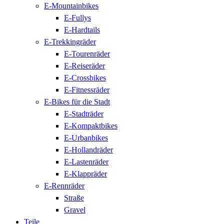
E-Mountainbikes
E-Fullys
E-Hardtails
E-Trekkingräder
E-Tourenräder
E-Reiseräder
E-Crossbikes
E-Fitnessräder
E-Bikes für die Stadt
E-Stadträder
E-Kompaktbikes
E-Urbanbikes
E-Hollandräder
E-Lastenräder
E-Klappräder
E-Rennräder
Straße
Gravel
Teile