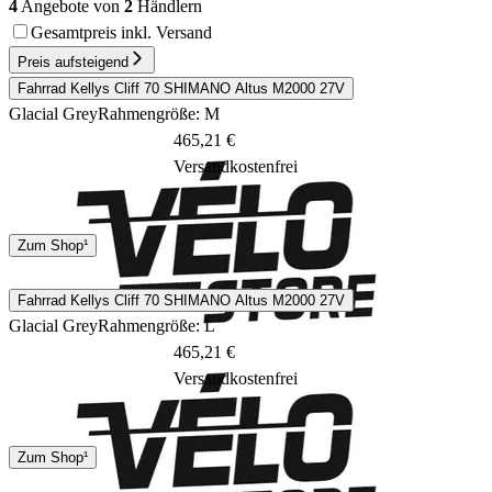
4
Angebote von
2
Händlern
Gesamtpreis inkl. Versand
Preis aufsteigend
Fahrrad Kellys Cliff 70 SHIMANO Altus M2000 27V
Glacial Grey
Rahmengröße: M
465,21 €
Versandkostenfrei
1 - 5 Tage
Zum Shop¹
Fahrrad Kellys Cliff 70 SHIMANO Altus M2000 27V
Glacial Grey
Rahmengröße: L
465,21 €
Versandkostenfrei
1 - 5 Tage
Zum Shop¹