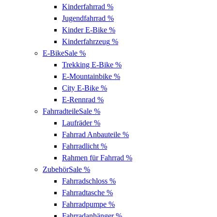
Kinderfahrrad
%
Jugendfahrrad
%
Kinder E-Bike
%
Kinderfahrzeug
%
E-Bike
Sale %
Trekking E-Bike
%
E-Mountainbike
%
City E-Bike
%
E-Rennrad
%
Fahrradteile
Sale %
Laufräder
%
Fahrrad Anbauteile
%
Fahrradlicht
%
Rahmen für Fahrrad
%
Zubehör
Sale %
Fahrradschloss
%
Fahrradtasche
%
Fahrradpumpe
%
Fahrradanhänger
%