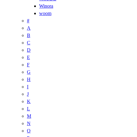
Winora
woom
#
A
B
C
D
E
F
G
H
I
J
K
L
M
N
O