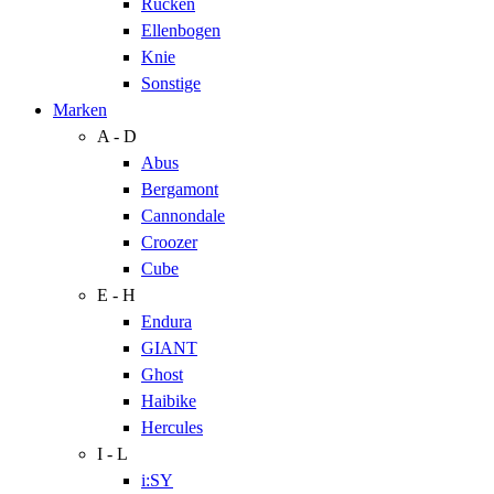
Rücken
Ellenbogen
Knie
Sonstige
Marken
A - D
Abus
Bergamont
Cannondale
Croozer
Cube
E - H
Endura
GIANT
Ghost
Haibike
Hercules
I - L
i:SY