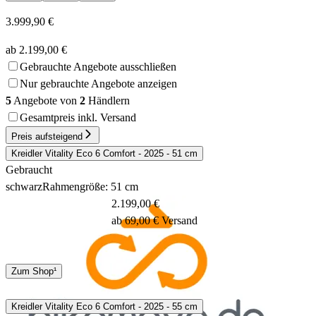
3.999,90 €
ab 2.199,00 €
Gebrauchte Angebote ausschließen
Nur gebrauchte Angebote anzeigen
5
Angebote von
2
Händlern
Gesamtpreis inkl. Versand
Preis aufsteigend
Kreidler Vitality Eco 6 Comfort - 2025 - 51 cm
Gebraucht
schwarz
Rahmengröße: 51 cm
2.199,00 €
ab 69,00 € Versand
Spedition
Zum Shop¹
1 - 3 Tage
Kreidler Vitality Eco 6 Comfort - 2025 - 55 cm