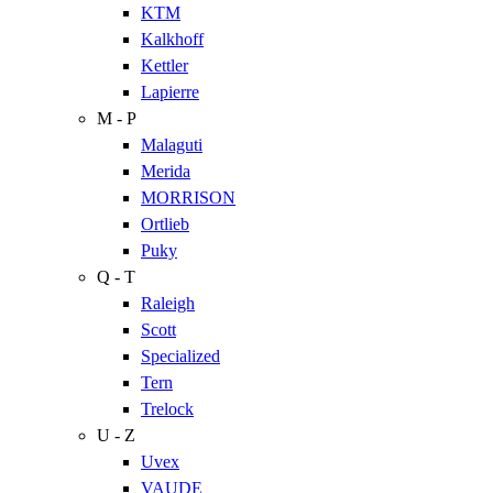
KTM
Kalkhoff
Kettler
Lapierre
M - P
Malaguti
Merida
MORRISON
Ortlieb
Puky
Q - T
Raleigh
Scott
Specialized
Tern
Trelock
U - Z
Uvex
VAUDE