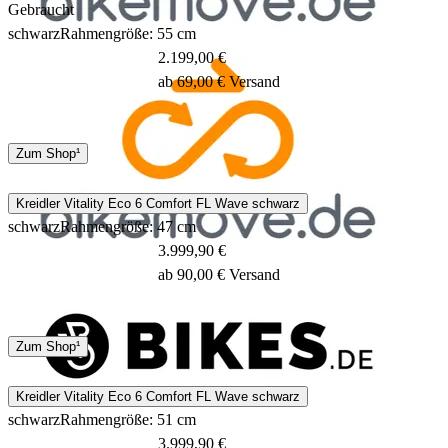
Gebraucht
schwarz
Rahmengröße: 55 cm
2.199,00 €
ab 69,00 € Versand
Spedition
Zum Shop¹
1 - 3 Tage
Kreidler Vitality Eco 6 Comfort FL Wave schwarz
schwarz
Rahmengröße: 47 cm
3.999,90 €
ab 90,00 € Versand
2 - 3 Tage
Zum Shop¹
Kreidler Vitality Eco 6 Comfort FL Wave schwarz
schwarz
Rahmengröße: 51 cm
3.999,90 €