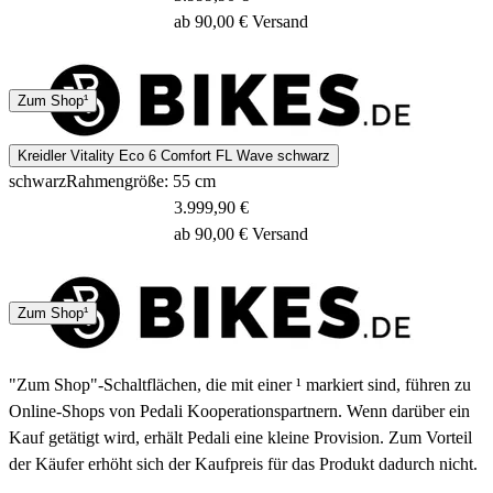
ab 90,00 € Versand
2 - 3 Tage
Zum Shop¹
Kreidler Vitality Eco 6 Comfort FL Wave schwarz
schwarz
Rahmengröße: 55 cm
3.999,90 €
ab 90,00 € Versand
2 - 3 Tage
Zum Shop¹
"Zum Shop"-Schaltflächen, die mit einer ¹ markiert sind, führen zu
Online-Shops von Pedali Kooperationspartnern. Wenn darüber ein
Kauf getätigt wird, erhält Pedali eine kleine Provision. Zum Vorteil
der Käufer erhöht sich der Kaufpreis für das Produkt dadurch nicht.