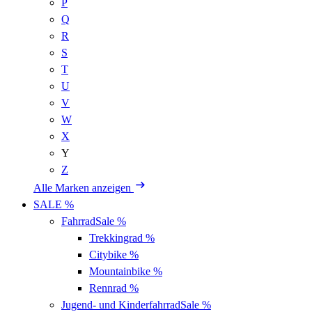
P
Q
R
S
T
U
V
W
X
Y
Z
Alle Marken anzeigen
SALE %
Fahrrad
Sale %
Trekkingrad
%
Citybike
%
Mountainbike
%
Rennrad
%
Jugend- und Kinderfahrrad
Sale %