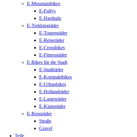
E-Mountainbikes
E-Fullys
E-Hardtails
E-Trekkingräder
E-Tourenräder
E-Reiseräder
E-Crossbikes
E-Fitnessräder
E-Bikes für die Stadt
E-Stadträder
E-Kompaktbikes
E-Urbanbikes
E-Hollandräder
E-Lastenräder
E-Klappräder
E-Rennräder
Straße
Gravel
Teile