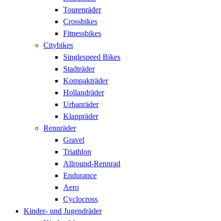
Tourenräder
Crossbikes
Fitnessbikes
Citybikes
Singlespeed Bikes
Stadträder
Kompakträder
Hollandräder
Urbanräder
Klappräder
Rennräder
Gravel
Triathlon
Allround-Rennrad
Endurance
Aero
Cyclocross
Kinder- und Jugendräder