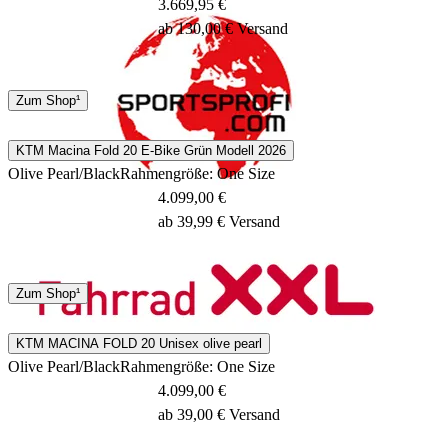
3.669,95 €
ab 130,00 € Versand
DHL
Zum Shop¹
3 Tage
KTM Macina Fold 20 E-Bike Grün Modell 2026
Olive Pearl/Black
Rahmengröße: One Size
4.099,00 €
ab 39,99 € Versand
Spedition
Zum Shop¹
3 - 5 Tage
KTM MACINA FOLD 20 Unisex olive pearl
Olive Pearl/Black
Rahmengröße: One Size
4.099,00 €
ab 39,00 € Versand