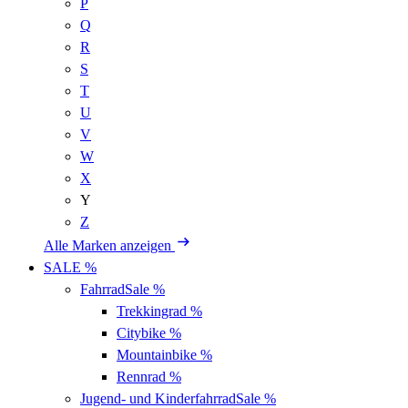
P
Q
R
S
T
U
V
W
X
Y
Z
Alle Marken anzeigen
SALE %
Fahrrad
Sale %
Trekkingrad
%
Citybike
%
Mountainbike
%
Rennrad
%
Jugend- und Kinderfahrrad
Sale %