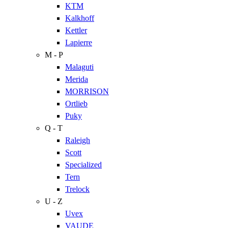
KTM
Kalkhoff
Kettler
Lapierre
M - P
Malaguti
Merida
MORRISON
Ortlieb
Puky
Q - T
Raleigh
Scott
Specialized
Tern
Trelock
U - Z
Uvex
VAUDE