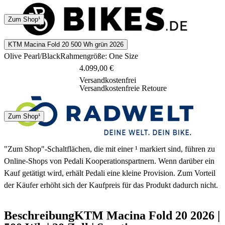
4 - 7 Tage
Zum Shop¹
KTM Macina Fold 20 500 Wh grün 2026
Olive Pearl/Black
Rahmengröße: One Size
4.099,00 €
Versandkostenfrei
Versandkostenfreie Retoure
Spedition
Zum Shop¹
2 Tage
"Zum Shop"-Schaltflächen, die mit einer ¹ markiert sind, führen zu
Online-Shops von Pedali Kooperationspartnern. Wenn darüber ein
Kauf getätigt wird, erhält Pedali eine kleine Provision. Zum Vorteil
der Käufer erhöht sich der Kaufpreis für das Produkt dadurch nicht.
Beschreibung
KTM Macina Fold 20
2026
|