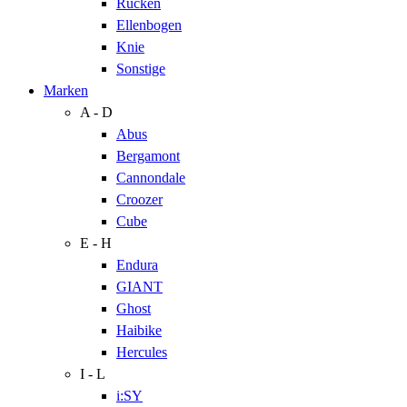
Rücken
Ellenbogen
Knie
Sonstige
Marken
A - D
Abus
Bergamont
Cannondale
Croozer
Cube
E - H
Endura
GIANT
Ghost
Haibike
Hercules
I - L
i:SY