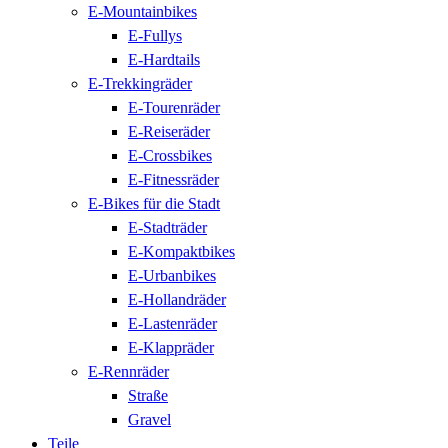
E-Mountainbikes
E-Fullys
E-Hardtails
E-Trekkingräder
E-Tourenräder
E-Reiseräder
E-Crossbikes
E-Fitnessräder
E-Bikes für die Stadt
E-Stadträder
E-Kompaktbikes
E-Urbanbikes
E-Hollandräder
E-Lastenräder
E-Klappräder
E-Rennräder
Straße
Gravel
Teile