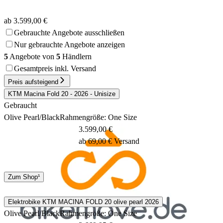
ab 3.599,00 €
Gebrauchte Angebote ausschließen
Nur gebrauchte Angebote anzeigen
5
Angebote von
5
Händlern
Gesamtpreis inkl. Versand
Preis aufsteigend
KTM Macina Fold 20 - 2026 - Unisize
Gebraucht
Olive Pearl/Black
Rahmengröße: One Size
3.599,00 €
ab 69,00 € Versand
Spedition
Zum Shop¹
1 - 3 Tage
Elektrobike KTM MACINA FOLD 20 olive pearl 2026
Olive Pearl/Black
Rahmengröße: One Size