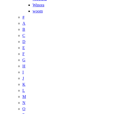
Winora
woom
#
A
B
C
D
E
F
G
H
I
J
K
L
M
N
O