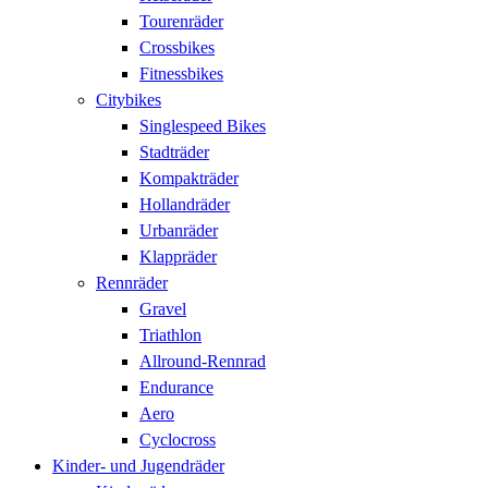
Tourenräder
Crossbikes
Fitnessbikes
Citybikes
Singlespeed Bikes
Stadträder
Kompakträder
Hollandräder
Urbanräder
Klappräder
Rennräder
Gravel
Triathlon
Allround-Rennrad
Endurance
Aero
Cyclocross
Kinder- und Jugendräder