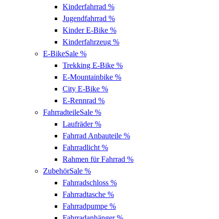
Kinderfahrrad
%
Jugendfahrrad
%
Kinder E-Bike
%
Kinderfahrzeug
%
E-Bike
Sale %
Trekking E-Bike
%
E-Mountainbike
%
City E-Bike
%
E-Rennrad
%
Fahrradteile
Sale %
Laufräder
%
Fahrrad Anbauteile
%
Fahrradlicht
%
Rahmen für Fahrrad
%
Zubehör
Sale %
Fahrradschloss
%
Fahrradtasche
%
Fahrradpumpe
%
Fahrradanhänger
%