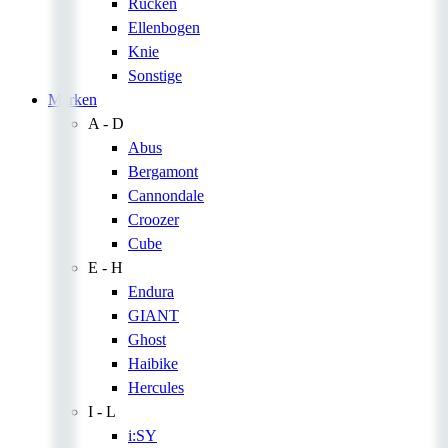
Rücken
Ellenbogen
Knie
Sonstige
Marken
A - D
Abus
Bergamont
Cannondale
Croozer
Cube
E - H
Endura
GIANT
Ghost
Haibike
Hercules
I - L
i:SY