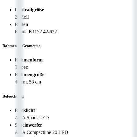
Laufradgröße
28 Zoll
Reifen
Kenda K1172 42-622
Rahmen & Geometrie
Rahmenform
Trapez
Rahmengröße
48 cm, 53 cm
Beleuchtung
Rücklicht
AXA Spark LED
Scheinwerfer
AXA Compactline 20 LED