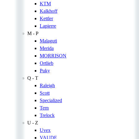
KTM
Kalkhoff
Kettler
Lapierre
M - P
Malaguti
Merida
MORRISON
Ortlieb
Puky
Q - T
Raleigh
Scott
Specialized
Tern
Trelock
U - Z
Uvex
VAUDE