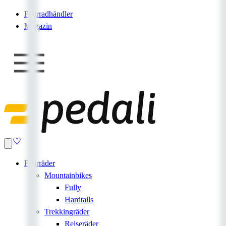
Fahrradhändler
Magazin
Fahrräder
Mountainbikes
Fully
Hardtails
Trekkingräder
Reiseräder