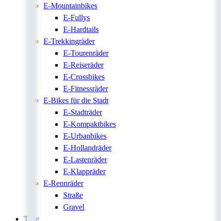
E-Mountainbikes
E-Fullys
E-Hardtails
E-Trekkingräder
E-Tourenräder
E-Reiseräder
E-Crossbikes
E-Fitnessräder
E-Bikes für die Stadt
E-Stadträder
E-Kompaktbikes
E-Urbanbikes
E-Hollandräder
E-Lastenräder
E-Klappräder
E-Rennräder
Straße
Gravel
Teile