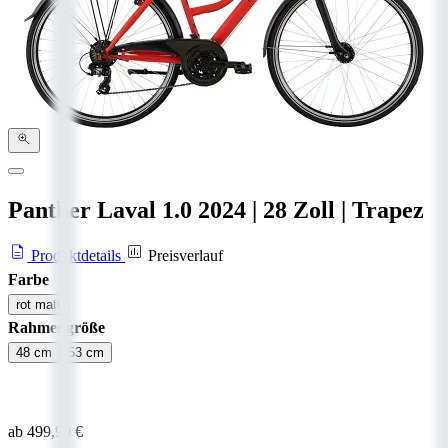
Panther Laval 1.0
2024
|
28 Zoll
|
Trapez
Produktdetails
Preisverlauf
Farbe
rot matt
Rahmengröße
48 cm
53 cm
ab 499,90 €