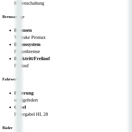
Kettenschaltung
Bremsanlage
Bremsen
V-Brake Promax
Bremssystem
Felgenbremse
Rücktritt/Freilauf
Freilauf
Fahrwerk
Federung
stahlgefedert
Gabel
Federgabel HL 28
Räder