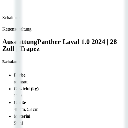
Schaltung
Kettenschaltung
Ausstattung
Panther Laval 1.0
2024
|
28
Zoll
|
Trapez
Basisdaten
Farbe
rot matt
Gewicht (kg)
17.9
Größe
48 cm, 53 cm
Material
Stahl