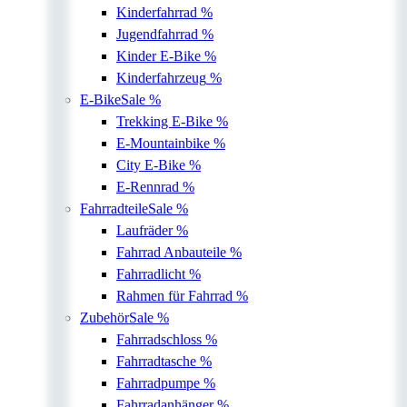
Kinderfahrrad
%
Jugendfahrrad
%
Kinder E-Bike
%
Kinderfahrzeug
%
E-Bike
Sale %
Trekking E-Bike
%
E-Mountainbike
%
City E-Bike
%
E-Rennrad
%
Fahrradteile
Sale %
Laufräder
%
Fahrrad Anbauteile
%
Fahrradlicht
%
Rahmen für Fahrrad
%
Zubehör
Sale %
Fahrradschloss
%
Fahrradtasche
%
Fahrradpumpe
%
Fahrradanhänger
%