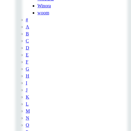
Winora
woom
#
A
B
C
D
E
F
G
H
I
J
K
L
M
N
O