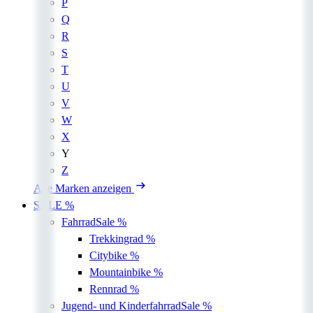
P
Q
R
S
T
U
V
W
X
Y
Z
Alle Marken anzeigen
SALE %
Fahrrad
Sale %
Trekkingrad
%
Citybike
%
Mountainbike
%
Rennrad
%
Jugend- und Kinderfahrrad
Sale %