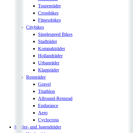
Tourenräder
Crossbikes
Fitnessbikes
Citybikes
Singlespeed Bikes
Stadträder
Kompakträder
Hollandräder
Urbanräder
Klappräder
Rennräder
Gravel
Triathlon
Allround-Rennrad
Endurance
Aero
Cyclocross
Kinder- und Jugendräder