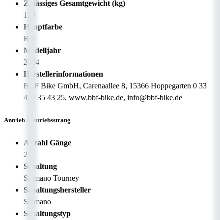
Zulässiges Gesamtgewicht (kg)
120
Hauptfarbe
Rot
Modelljahr
2024
Herstellerinformationen
BBF Bike GmbH, Carenaallee 8, 15366 Hoppegarten 0 33
42 / 35 43 25, www.bbf-bike.de, info@bbf-bike.de
Antrieb / Antriebsstrang
Anzahl Gänge
21
Schaltung
Shimano Tourney
Schaltungshersteller
Shimano
Schaltungstyp