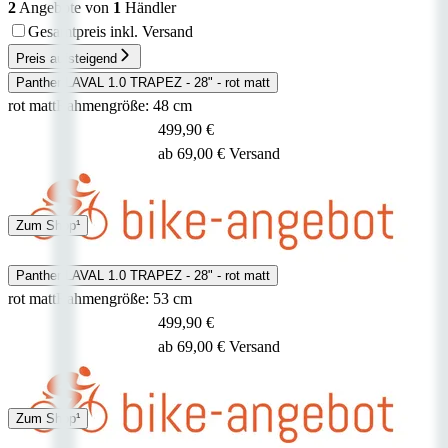
2
Angebote von
1
Händler
Gesamtpreis inkl. Versand
Preis aufsteigend
Panther LAVAL 1.0 TRAPEZ - 28" - rot matt
rot matt
Rahmengröße: 48 cm
499,90 €
ab 69,00 € Versand
Spedition
Zum Shop¹
3 - 5 Tage
Panther LAVAL 1.0 TRAPEZ - 28" - rot matt
rot matt
Rahmengröße: 53 cm
499,90 €
ab 69,00 € Versand
Spedition
Zum Shop¹
3 - 5 Tage