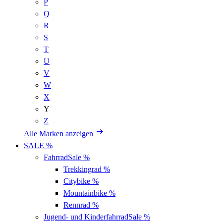
P
Q
R
S
T
U
V
W
X
Y
Z
Alle Marken anzeigen
SALE %
Fahrrad
Sale %
Trekkingrad
%
Citybike
%
Mountainbike
%
Rennrad
%
Jugend- und Kinderfahrrad
Sale %