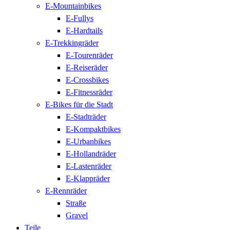
E-Mountainbikes
E-Fullys
E-Hardtails
E-Trekkingräder
E-Tourenräder
E-Reiseräder
E-Crossbikes
E-Fitnessräder
E-Bikes für die Stadt
E-Stadträder
E-Kompaktbikes
E-Urbanbikes
E-Hollandräder
E-Lastenräder
E-Klappräder
E-Rennräder
Straße
Gravel
Teile