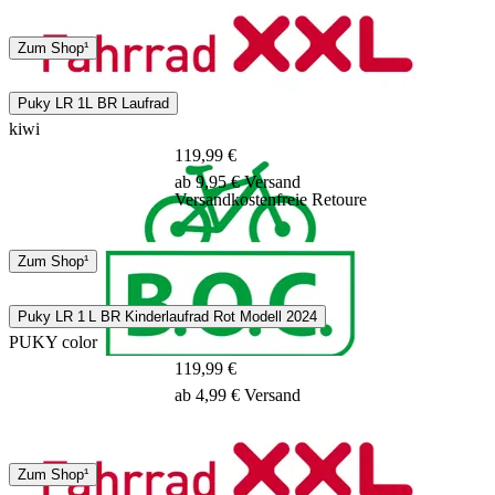
DHL
Zum Shop¹
3 - 5 Tage
Puky LR 1L BR Laufrad
kiwi
119,99 €
ab 9,95 € Versand
Versandkostenfreie Retoure
Spedition
Zum Shop¹
5 - 9 Tage
Puky LR 1 L BR Kinderlaufrad Rot Modell 2024
PUKY color
119,99 €
ab 4,99 € Versand
DHL
Zum Shop¹