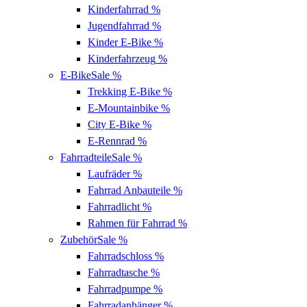
Kinderfahrrad
%
Jugendfahrrad
%
Kinder E-Bike
%
Kinderfahrzeug
%
E-Bike
Sale %
Trekking E-Bike
%
E-Mountainbike
%
City E-Bike
%
E-Rennrad
%
Fahrradteile
Sale %
Laufräder
%
Fahrrad Anbauteile
%
Fahrradlicht
%
Rahmen für Fahrrad
%
Zubehör
Sale %
Fahrradschloss
%
Fahrradtasche
%
Fahrradpumpe
%
Fahrradanhänger
%