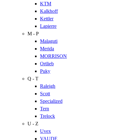
KTM
Kalkhoff
Kettler
Lapierre
M - P
Malaguti
Merida
MORRISON
Ortlieb
Puky
Q - T
Raleigh
Scott
Specialized
Tern
Trelock
U - Z
Uvex
VAUDE