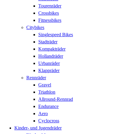
Tourenräder
Crossbikes
Fitnessbikes
Citybikes
Singlespeed Bikes
Stadträder
Kompakträder
Hollandräder
Urbanräder
Klappräder
Rennräder
Gravel
Triathlon
Allround-Rennrad
Endurance
Aero
Cyclocross
Kinder- und Jugendräder