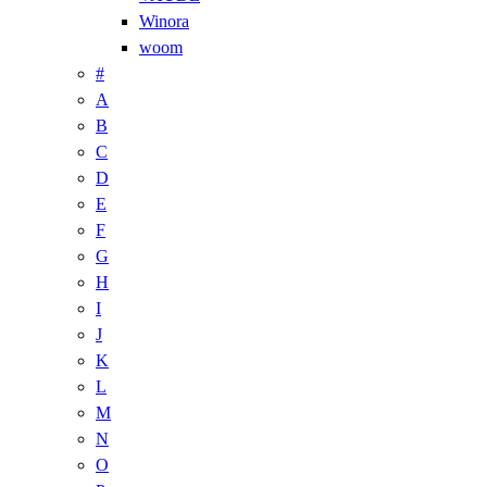
Winora
woom
#
A
B
C
D
E
F
G
H
I
J
K
L
M
N
O