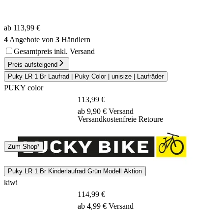
ab 113,99 €
4
Angebote von
3
Händlern
Gesamtpreis inkl. Versand
Preis aufsteigend
Puky LR 1 Br Laufrad | Puky Color | unisize | Laufräder
PUKY color
113,99 €
ab 9,90 € Versand
Versandkostenfreie Retoure
Spedition
Zum Shop¹
10 Tage
Puky LR 1 Br Kinderlaufrad Grün Modell Aktion
kiwi
114,99 €
ab 4,99 € Versand