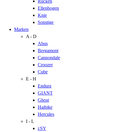
Rücken
Ellenbogen
Knie
Sonstige
Marken
A - D
Abus
Bergamont
Cannondale
Croozer
Cube
E - H
Endura
GIANT
Ghost
Haibike
Hercules
I - L
i:SY