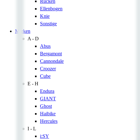
Rücken
Ellenbogen
Knie
Sonstige
Marken
A - D
Abus
Bergamont
Cannondale
Croozer
Cube
E - H
Endura
GIANT
Ghost
Haibike
Hercules
I - L
i:SY