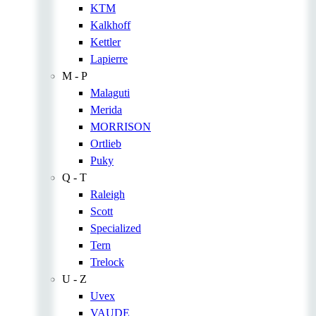
KTM
Kalkhoff
Kettler
Lapierre
M - P
Malaguti
Merida
MORRISON
Ortlieb
Puky
Q - T
Raleigh
Scott
Specialized
Tern
Trelock
U - Z
Uvex
VAUDE