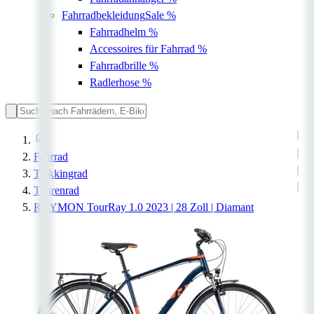
Fahrradbekleidung
Sale %
Fahrradhelm
%
Accessoires für Fahrrad
%
Fahrradbrille
%
Radlerhose
%
Fahrrad
Trekkingrad
Tourenrad
RAYMON TourRay 1.0 2023 | 28 Zoll | Diamant