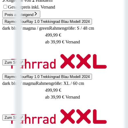
5
Angebote von
2
Händlern
Gesamtpreis inkl. Versand
Preis aufsteigend
Raymon TourRay 1.0 Trekkingrad Blau Modell 2024
dark blue / magma / green
Rahmengröße: S / 48 cm
499,99 €
ab 39,99 € Versand
Spedition
Zum Shop¹
3 - 5 Tage
Raymon TourRay 1.0 Trekkingrad Blau Modell 2024
dark blue / magma
Rahmengröße: XL / 60 cm
499,99 €
ab 39,99 € Versand
Spedition
Zum Shop¹
3 - 5 Tage