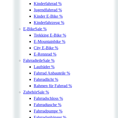
Kinderfahrrad
%
Jugendfahrrad
%
Kinder E-Bike
%
Kinderfahrzeug
%
E-Bike
Sale %
Trekking E-Bike
%
E-Mountainbike
%
City E-Bike
%
E-Rennrad
%
Fahrradteile
Sale %
Laufräder
%
Fahrrad Anbauteile
%
Fahrradlicht
%
Rahmen für Fahrrad
%
Zubehör
Sale %
Fahrradschloss
%
Fahrradtasche
%
Fahrradpumpe
%
Fahrradanhänger
%