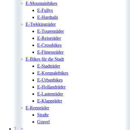
E-Mountainbikes
E-Fullys
E-Hardtails
E-Trekkingräder
E-Tourenräder
E-Reiseräder
E-Crossbikes
E-Fitnessräder
E-Bikes für die Stadt
E-Stadträder
E-Kompaktbikes
E-Urbanbikes
E-Hollandräder
E-Lastenräder
E-Klappräder
E-Rennräder
Straße
Gravel
Teile