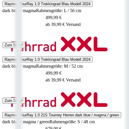
Raymon TourRay 1.0 Trekkingrad Blau Modell 2024
dark blue / magma
Rahmengröße: L / 56 cm
499,99 €
ab 39,99 € Versand
Spedition
Zum Shop¹
3 - 5 Tage
Raymon TourRay 1.0 Trekkingrad Blau Modell 2024
dark blue / magma
Rahmengröße: M / 52 cm
499,99 €
ab 39,99 € Versand
Spedition
Zum Shop¹
3 - 5 Tage
Raymon TourRay 1.0 21S Tourney Herren dark blue / magma / green
dark blue / magma / green
Rahmengröße: S / 48 cm
679,00 €