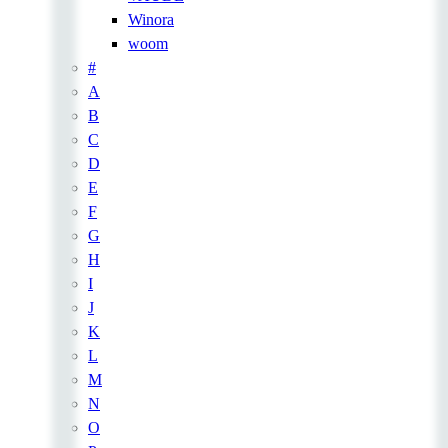
Winora
woom
#
A
B
C
D
E
F
G
H
I
J
K
L
M
N
O