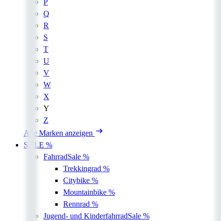
P
Q
R
S
T
U
V
W
X
Y
Z
Alle Marken anzeigen
SALE %
Fahrrad
Sale %
Trekkingrad
%
Citybike
%
Mountainbike
%
Rennrad
%
Jugend- und Kinderfahrrad
Sale %