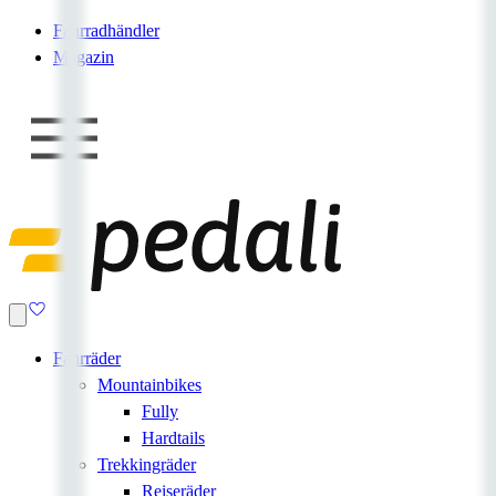
Fahrradhändler
Magazin
Fahrräder
Mountainbikes
Fully
Hardtails
Trekkingräder
Reiseräder