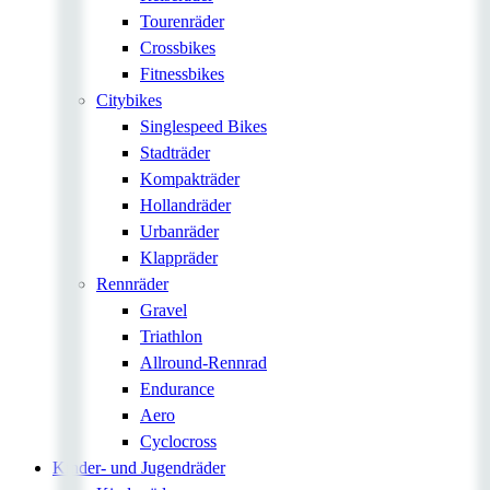
Tourenräder
Crossbikes
Fitnessbikes
Citybikes
Singlespeed Bikes
Stadträder
Kompakträder
Hollandräder
Urbanräder
Klappräder
Rennräder
Gravel
Triathlon
Allround-Rennrad
Endurance
Aero
Cyclocross
Kinder- und Jugendräder