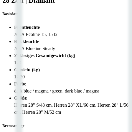
28 Zoll
|
Diamant
Basisdaten
Frontleuchte
AXA Ecoline 15, 15 lx
Rückleuchte
AXA Blueline Steady
Zulässiges Gesamtgewicht (kg)
120
Gewicht (kg)
17,20
Farbe
dark blue / magma / green, dark blue / magma
Größe
Herren 28" S/48 cm, Herren 28" XL/60 cm, Herren 28" L/56
cm, Herren 28" M/52 cm
Bremsanlage