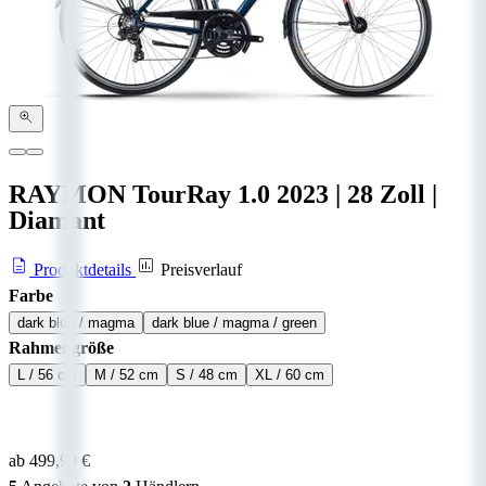
RAYMON TourRay 1.0
2023
|
28 Zoll
|
Diamant
Produktdetails
Preisverlauf
Farbe
dark blue / magma
dark blue / magma / green
Rahmengröße
L / 56 cm
M / 52 cm
S / 48 cm
XL / 60 cm
ab 499,99 €