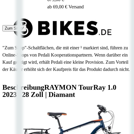
ab 69,00 € Versand
4 - 7 Tage
Zum Shop¹
"Zum Shop"-Schaltflächen, die mit einer ¹ markiert sind, führen zu
Online-Shops von Pedali Kooperationspartnern. Wenn darüber ein
Kauf getätigt wird, erhält Pedali eine kleine Provision. Zum Vorteil
der Käufer erhöht sich der Kaufpreis für das Produkt dadurch nicht.
Beschreibung
RAYMON TourRay 1.0
2023
|
28 Zoll
|
Diamant