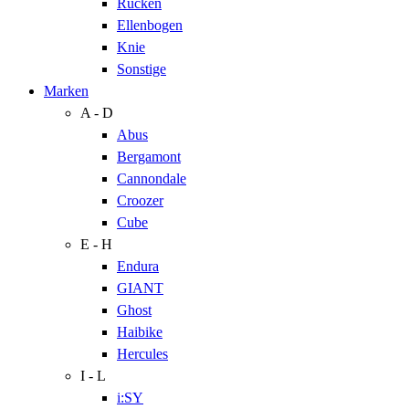
Rücken
Ellenbogen
Knie
Sonstige
Marken
A - D
Abus
Bergamont
Cannondale
Croozer
Cube
E - H
Endura
GIANT
Ghost
Haibike
Hercules
I - L
i:SY