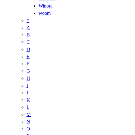
Winora
woom
#
A
B
C
D
E
F
G
H
I
J
K
L
M
N
O