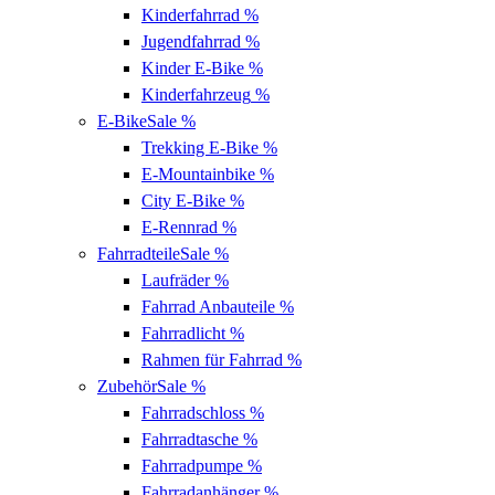
Kinderfahrrad
%
Jugendfahrrad
%
Kinder E-Bike
%
Kinderfahrzeug
%
E-Bike
Sale %
Trekking E-Bike
%
E-Mountainbike
%
City E-Bike
%
E-Rennrad
%
Fahrradteile
Sale %
Laufräder
%
Fahrrad Anbauteile
%
Fahrradlicht
%
Rahmen für Fahrrad
%
Zubehör
Sale %
Fahrradschloss
%
Fahrradtasche
%
Fahrradpumpe
%
Fahrradanhänger
%