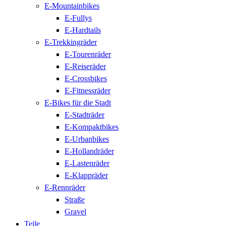
E-Mountainbikes
E-Fullys
E-Hardtails
E-Trekkingräder
E-Tourenräder
E-Reiseräder
E-Crossbikes
E-Fitnessräder
E-Bikes für die Stadt
E-Stadträder
E-Kompaktbikes
E-Urbanbikes
E-Hollandräder
E-Lastenräder
E-Klappräder
E-Rennräder
Straße
Gravel
Teile