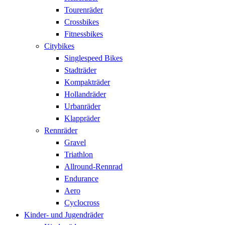
Tourenräder
Crossbikes
Fitnessbikes
Citybikes
Singlespeed Bikes
Stadträder
Kompakträder
Hollandräder
Urbanräder
Klappräder
Rennräder
Gravel
Triathlon
Allround-Rennrad
Endurance
Aero
Cyclocross
Kinder- und Jugendräder