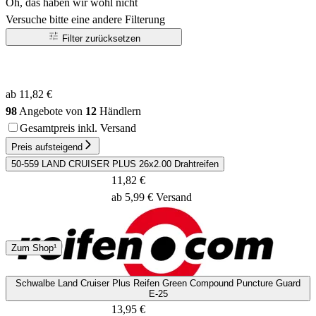
Oh, das haben wir wohl nicht
Versuche bitte eine andere Filterung
Filter zurücksetzen
ab 11,82 €
98
Angebote von
12
Händlern
Gesamtpreis inkl. Versand
Preis aufsteigend
50-559 LAND CRUISER PLUS 26x2.00 Drahtreifen
11,82 €
ab 5,99 € Versand
DHL
DPD
Zum Shop¹
1 - 3 Tage
Schwalbe Land Cruiser Plus Reifen Green Compound Puncture Guard
E-25
13,95 €