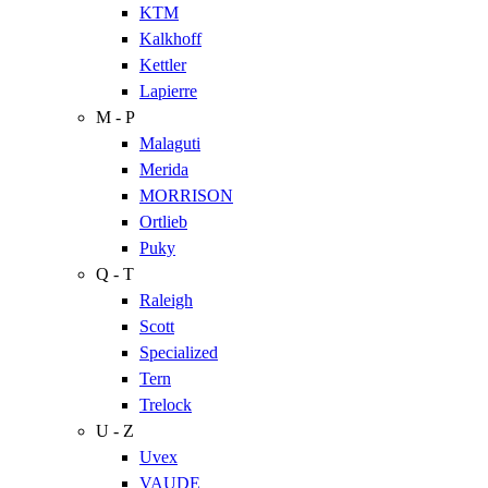
KTM
Kalkhoff
Kettler
Lapierre
M - P
Malaguti
Merida
MORRISON
Ortlieb
Puky
Q - T
Raleigh
Scott
Specialized
Tern
Trelock
U - Z
Uvex
VAUDE