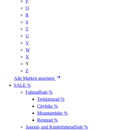
P
Q
R
S
T
U
V
W
X
Y
Z
Alle Marken anzeigen
SALE %
Fahrrad
Sale %
Trekkingrad
%
Citybike
%
Mountainbike
%
Rennrad
%
Jugend- und Kinderfahrrad
Sale %