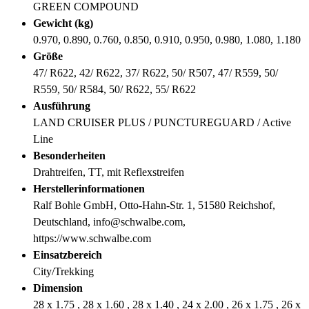
GREEN COMPOUND
Gewicht (kg)
0.970, 0.890, 0.760, 0.850, 0.910, 0.950, 0.980, 1.080, 1.180
Größe
47/ R622, 42/ R622, 37/ R622, 50/ R507, 47/ R559, 50/
R559, 50/ R584, 50/ R622, 55/ R622
Ausführung
LAND CRUISER PLUS / PUNCTUREGUARD / Active
Line
Besonderheiten
Drahtreifen, TT, mit Reflexstreifen
Herstellerinformationen
Ralf Bohle GmbH, Otto-Hahn-Str. 1, 51580 Reichshof,
Deutschland, info@schwalbe.com,
https://www.schwalbe.com
Einsatzbereich
City/Trekking
Dimension
28 x 1.75 , 28 x 1.60 , 28 x 1.40 , 24 x 2.00 , 26 x 1.75 , 26 x