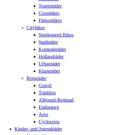
Tourenräder
Crossbikes
Fitnessbikes
Citybikes
Singlespeed Bikes
Stadträder
Kompakträder
Hollandräder
Urbanräder
Klappräder
Rennräder
Gravel
Triathlon
Allround-Rennrad
Endurance
Aero
Cyclocross
Kinder- und Jugendräder