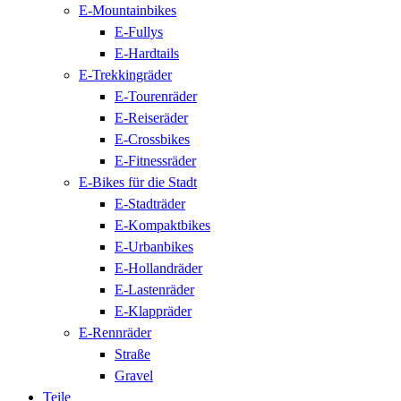
E-Mountainbikes
E-Fullys
E-Hardtails
E-Trekkingräder
E-Tourenräder
E-Reiseräder
E-Crossbikes
E-Fitnessräder
E-Bikes für die Stadt
E-Stadträder
E-Kompaktbikes
E-Urbanbikes
E-Hollandräder
E-Lastenräder
E-Klappräder
E-Rennräder
Straße
Gravel
Teile