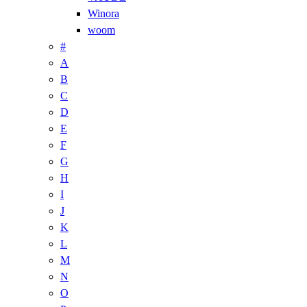
Winora
woom
#
A
B
C
D
E
F
G
H
I
J
K
L
M
N
O