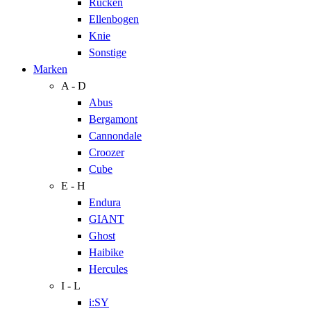
Rücken
Ellenbogen
Knie
Sonstige
Marken
A - D
Abus
Bergamont
Cannondale
Croozer
Cube
E - H
Endura
GIANT
Ghost
Haibike
Hercules
I - L
i:SY