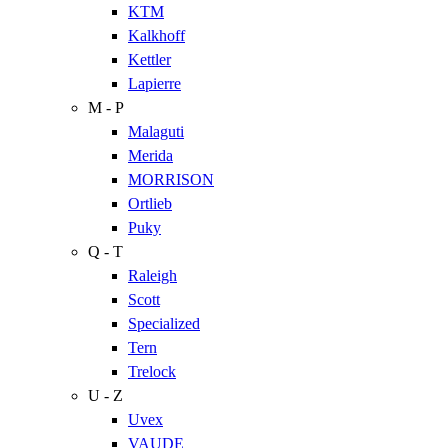
KTM
Kalkhoff
Kettler
Lapierre
M - P
Malaguti
Merida
MORRISON
Ortlieb
Puky
Q - T
Raleigh
Scott
Specialized
Tern
Trelock
U - Z
Uvex
VAUDE