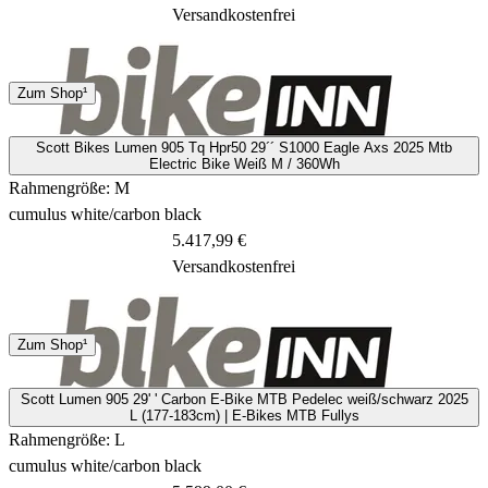
Versandkostenfrei
Spedition
Zum Shop¹
13 - 15 Tage
Scott Bikes Lumen 905 Tq Hpr50 29´´ S1000 Eagle Axs 2025 Mtb
Electric Bike Weiß M / 360Wh
Rahmengröße: M
cumulus white/carbon black
5.417,99 €
Versandkostenfrei
Spedition
Zum Shop¹
13 - 15 Tage
Scott Lumen 905 29' ' Carbon E-Bike MTB Pedelec weiß/schwarz 2025
L (177-183cm) | E-Bikes MTB Fullys
Rahmengröße: L
cumulus white/carbon black