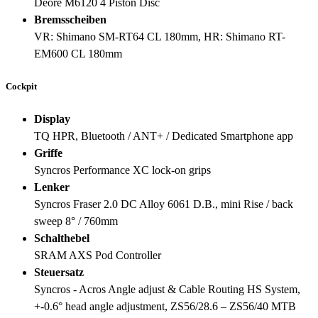
Deore M6120 4 Piston Disc
Bremsscheiben
VR: Shimano SM-RT64 CL 180mm, HR: Shimano RT-
EM600 CL 180mm
Cockpit
Display
TQ HPR, Bluetooth / ANT+ / Dedicated Smartphone app
Griffe
Syncros Performance XC lock-on grips
Lenker
Syncros Fraser 2.0 DC Alloy 6061 D.B., mini Rise / back
sweep 8° / 760mm
Schalthebel
SRAM AXS Pod Controller
Steuersatz
Syncros - Acros Angle adjust & Cable Routing HS System,
+-0.6° head angle adjustment, ZS56/28.6 – ZS56/40 MTB