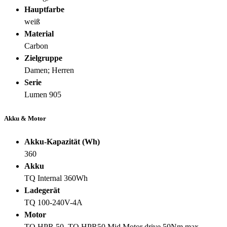
Hauptfarbe
weiß
Material
Carbon
Zielgruppe
Damen; Herren
Serie
Lumen 905
Akku & Motor
Akku-Kapazität (Wh)
360
Akku
TQ Internal 360Wh
Ladegerät
TQ 100-240V-4A
Motor
TQ HPR 50, TQ HPR50 Mid Motor drive 50Nm max