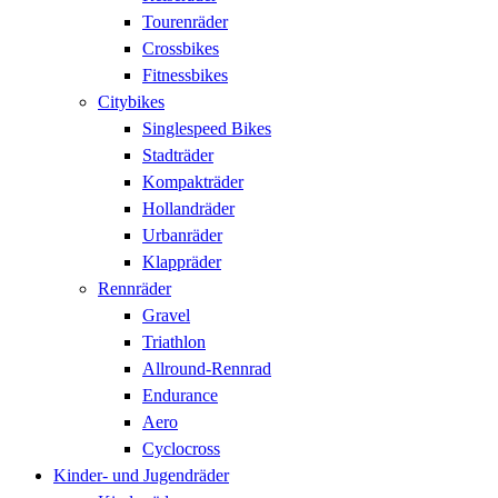
Tourenräder
Crossbikes
Fitnessbikes
Citybikes
Singlespeed Bikes
Stadträder
Kompakträder
Hollandräder
Urbanräder
Klappräder
Rennräder
Gravel
Triathlon
Allround-Rennrad
Endurance
Aero
Cyclocross
Kinder- und Jugendräder