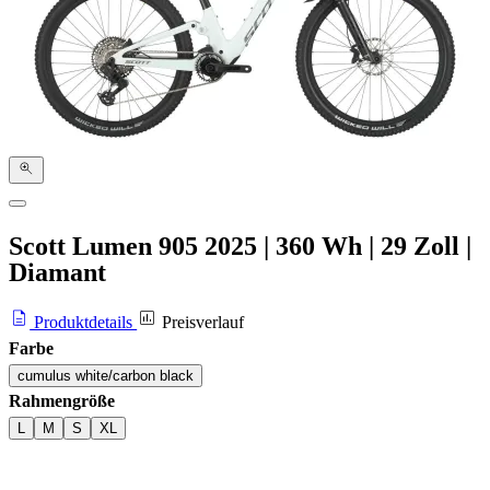
Scott Lumen 905
2025
|
360 Wh
|
29 Zoll
|
Diamant
Produktdetails
Preisverlauf
Farbe
cumulus white/carbon black
Rahmengröße
L
M
S
XL