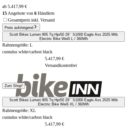
ab 5.417,99 €
15
Angebote von
6
Händlern
Gesamtpreis inkl. Versand
Preis aufsteigend
Scott Bikes Lumen 905 Tq Hpr50 29´´ S1000 Eagle Axs 2025 Mtb
Electric Bike Weiß L / 360Wh
Rahmengröße: L
cumulus white/carbon black
5.417,99 €
Versandkostenfrei
Spedition
Zum Shop¹
13 - 15 Tage
Scott Bikes Lumen 905 Tq Hpr50 29´´ S1000 Eagle Axs 2025 Mtb
Electric Bike Weiß XL / 360Wh
Rahmengröße: XL
cumulus white/carbon black
5.417,99 €