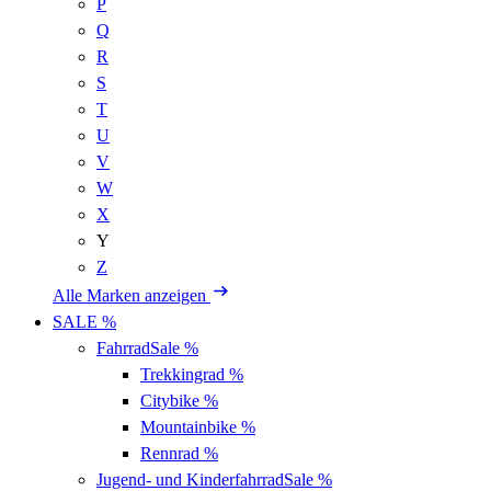
P
Q
R
S
T
U
V
W
X
Y
Z
Alle Marken anzeigen
SALE %
Fahrrad
Sale %
Trekkingrad
%
Citybike
%
Mountainbike
%
Rennrad
%
Jugend- und Kinderfahrrad
Sale %