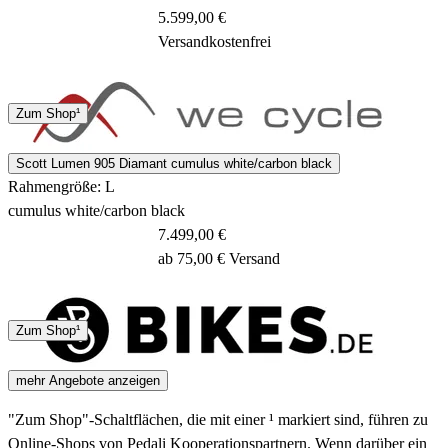
5.599,00 €
Versandkostenfrei
Spedition
Zum Shop¹
5 Tage
Scott Lumen 905 Diamant cumulus white/carbon black
Rahmengröße: L
cumulus white/carbon black
7.499,00 €
ab 75,00 € Versand
4 - 7 Tage
Zum Shop¹
mehr Angebote anzeigen
"Zum Shop"-Schaltflächen, die mit einer ¹ markiert sind, führen zu
Online-Shops von Pedali Kooperationspartnern. Wenn darüber ein