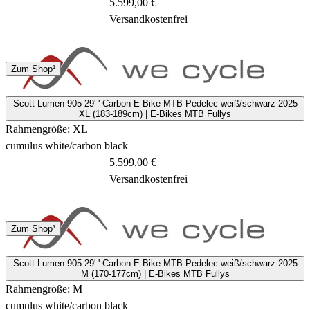
5.599,00 €
Versandkostenfrei
Spedition
Zum Shop¹
5 Tage
Scott Lumen 905 29' ' Carbon E-Bike MTB Pedelec weiß/schwarz 2025
XL (183-189cm) | E-Bikes MTB Fullys
Rahmengröße: XL
cumulus white/carbon black
5.599,00 €
Versandkostenfrei
Spedition
Zum Shop¹
5 Tage
Scott Lumen 905 29' ' Carbon E-Bike MTB Pedelec weiß/schwarz 2025
M (170-177cm) | E-Bikes MTB Fullys
Rahmengröße: M
cumulus white/carbon black