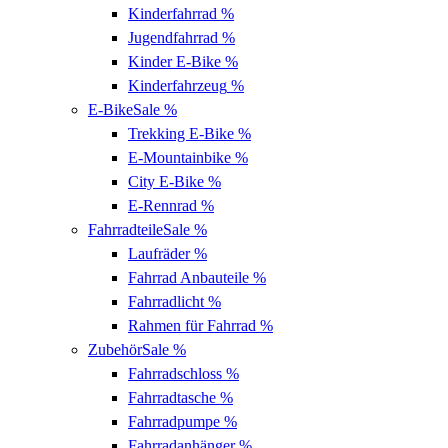
Kinderfahrrad
%
Jugendfahrrad
%
Kinder E-Bike
%
Kinderfahrzeug
%
E-Bike
Sale %
Trekking E-Bike
%
E-Mountainbike
%
City E-Bike
%
E-Rennrad
%
Fahrradteile
Sale %
Laufräder
%
Fahrrad Anbauteile
%
Fahrradlicht
%
Rahmen für Fahrrad
%
Zubehör
Sale %
Fahrradschloss
%
Fahrradtasche
%
Fahrradpumpe
%
Fahrradanhänger
%