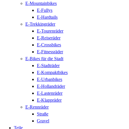
E-Mountainbikes
E-Fullys
E-Hardtails
E-Trekkingräder
E-Tourenräder
E-Reiseräder
E-Crossbikes
E-Fitnessräder
E-Bikes für die Stadt
E-Stadträder
E-Kompaktbikes
E-Urbanbikes
E-Hollandräder
E-Lastenräder
E-Klappräder
E-Rennräder
Straße
Gravel
Teile