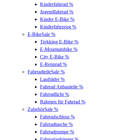
Kinderfahrrad
%
Jugendfahrrad
%
Kinder E-Bike
%
Kinderfahrzeug
%
E-Bike
Sale %
Trekking E-Bike
%
E-Mountainbike
%
City E-Bike
%
E-Rennrad
%
Fahrradteile
Sale %
Laufräder
%
Fahrrad Anbauteile
%
Fahrradlicht
%
Rahmen für Fahrrad
%
Zubehör
Sale %
Fahrradschloss
%
Fahrradtasche
%
Fahrradpumpe
%
Fahrradanhänger
%