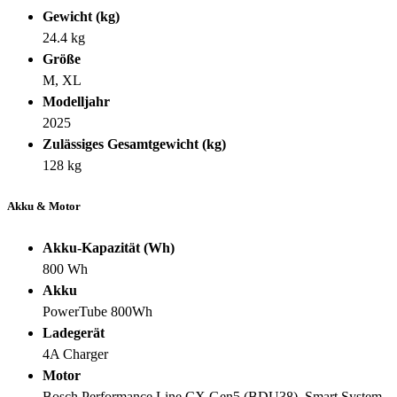
Gewicht (kg)
24.4 kg
Größe
M, XL
Modelljahr
2025
Zulässiges Gesamtgewicht (kg)
128 kg
Akku & Motor
Akku-Kapazität (Wh)
800 Wh
Akku
PowerTube 800Wh
Ladegerät
4A Charger
Motor
Bosch Performance Line CX Gen5 (BDU38), Smart System