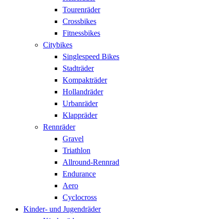
Tourenräder
Crossbikes
Fitnessbikes
Citybikes
Singlespeed Bikes
Stadträder
Kompakträder
Hollandräder
Urbanräder
Klappräder
Rennräder
Gravel
Triathlon
Allround-Rennrad
Endurance
Aero
Cyclocross
Kinder- und Jugendräder