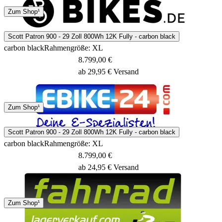
3 Tage
Zum Shop¹
Scott Patron 900 - 29 Zoll 800Wh 12K Fully - carbon black
carbon black
Rahmengröße: XL
8.799,00 €
ab 29,95 € Versand
Spedition
Zum Shop¹
4 - 7 Tage
Scott Patron 900 - 29 Zoll 800Wh 12K Fully - carbon black
carbon black
Rahmengröße: XL
8.799,00 €
ab 24,95 € Versand
Spedition
Zum Shop¹
4 - 7 Tage