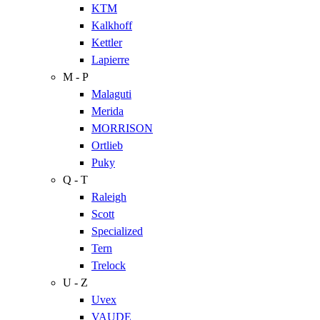
KTM
Kalkhoff
Kettler
Lapierre
M - P
Malaguti
Merida
MORRISON
Ortlieb
Puky
Q - T
Raleigh
Scott
Specialized
Tern
Trelock
U - Z
Uvex
VAUDE