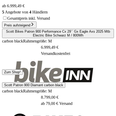
ab 6.999,49 €
5
Angebote von
4
Händlern
Gesamtpreis inkl. Versand
Preis aufsteigend
Scott Bikes Patron 900 Performance Cx 29´´ Gx Eagle Axs 2025 Mtb
Electric Bike Schwarz M / 800Wh
carbon black
Rahmengröße: M
6.999,49 €
Versandkostenfrei
Spedition
Zum Shop¹
9 - 11 Tage
Scott Patron 900 Diamant carbon black
carbon black
Rahmengröße: M
8.799,00 €
ab 79,00 € Versand