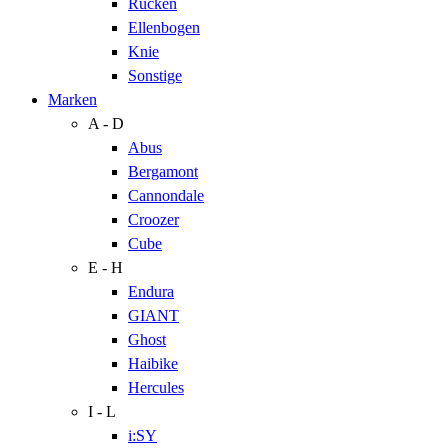
Rücken
Ellenbogen
Knie
Sonstige
Marken
A - D
Abus
Bergamont
Cannondale
Croozer
Cube
E - H
Endura
GIANT
Ghost
Haibike
Hercules
I - L
i:SY