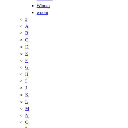
Winora
woom
#
A
B
C
D
E
F
G
H
I
J
K
L
M
N
O