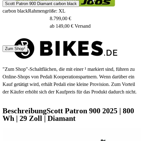
Scott Patron 900 Diamant carbon black
carbon black
Rahmengröße: XL
8.799,00 €
ab 149,00 € Versand
4 - 5 Tage
Zum Shop¹
"Zum Shop"-Schaltflächen, die mit einer ¹ markiert sind, führen zu
Online-Shops von Pedali Kooperationspartnern. Wenn darüber ein
Kauf getätigt wird, erhält Pedali eine kleine Provision. Zum Vorteil
der Käufer erhöht sich der Kaufpreis für das Produkt dadurch nicht.
Beschreibung
Scott Patron 900
2025
|
800
Wh
|
29 Zoll
|
Diamant