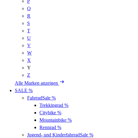
P
Q
R
S
T
U
V
W
X
Y
Z
Alle Marken anzeigen
SALE %
Fahrrad
Sale %
Trekkingrad
%
Citybike
%
Mountainbike
%
Rennrad
%
Jugend- und Kinderfahrrad
Sale %