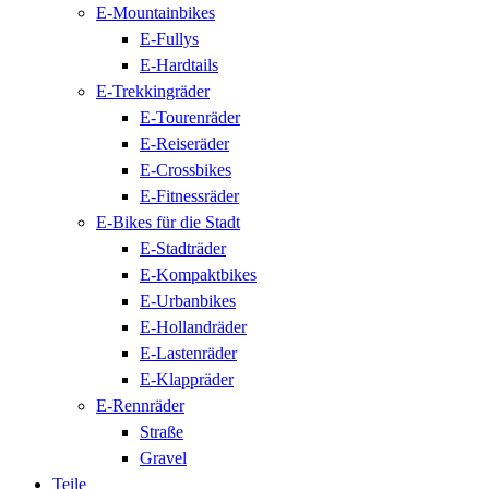
E-Mountainbikes
E-Fullys
E-Hardtails
E-Trekkingräder
E-Tourenräder
E-Reiseräder
E-Crossbikes
E-Fitnessräder
E-Bikes für die Stadt
E-Stadträder
E-Kompaktbikes
E-Urbanbikes
E-Hollandräder
E-Lastenräder
E-Klappräder
E-Rennräder
Straße
Gravel
Teile