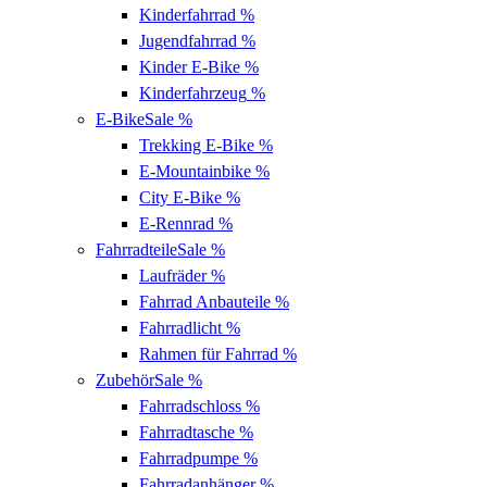
Kinderfahrrad
%
Jugendfahrrad
%
Kinder E-Bike
%
Kinderfahrzeug
%
E-Bike
Sale %
Trekking E-Bike
%
E-Mountainbike
%
City E-Bike
%
E-Rennrad
%
Fahrradteile
Sale %
Laufräder
%
Fahrrad Anbauteile
%
Fahrradlicht
%
Rahmen für Fahrrad
%
Zubehör
Sale %
Fahrradschloss
%
Fahrradtasche
%
Fahrradpumpe
%
Fahrradanhänger
%