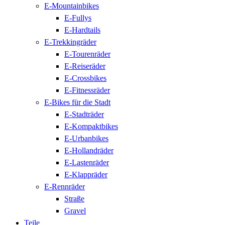
E-Mountainbikes
E-Fullys
E-Hardtails
E-Trekkingräder
E-Tourenräder
E-Reiseräder
E-Crossbikes
E-Fitnessräder
E-Bikes für die Stadt
E-Stadträder
E-Kompaktbikes
E-Urbanbikes
E-Hollandräder
E-Lastenräder
E-Klappräder
E-Rennräder
Straße
Gravel
Teile