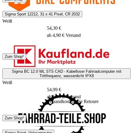
2 - 4 Tage
Sigma Sport 12212, 31 x 41 Pixel, CR 2032
Weiß
54,30 €
ab 4,90 € Versand
DHL
Zum Shop¹
3 - 6 Tage
Sigma BC 12.0 WL STS CAD - Kabelloser Fahrradcomputer mit
Trittfrequenz, wasserdicht IPX8
Weiß
54,99 €
ab 5,90 € Versand
Versandkostenfreie Retoure
DHL
GLS
Zum Shop¹
3 - 5 Tage
Sigma Sport, Velocomputer