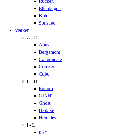
Rücken
Ellenbogen
Knie
Sonstige
Marken
A - D
Abus
Bergamont
Cannondale
Croozer
Cube
E - H
Endura
GIANT
Ghost
Haibike
Hercules
I - L
i:SY