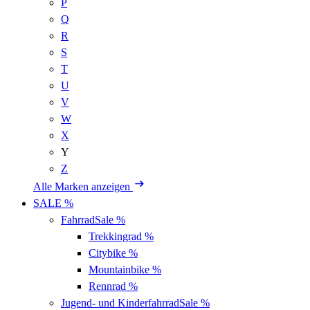
P
Q
R
S
T
U
V
W
X
Y
Z
Alle Marken anzeigen
SALE %
Fahrrad
Sale %
Trekkingrad
%
Citybike
%
Mountainbike
%
Rennrad
%
Jugend- und Kinderfahrrad
Sale %