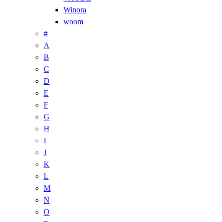
Winora
woom
#
A
B
C
D
E
F
G
H
I
J
K
L
M
N
O