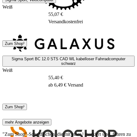
Weiß
55,07 €
Versandkostenfrei
DHL
Sonstige
Zum Shop¹
1 - 3 Tage
Sigma Sport BC 12.0 STS CAD WL kabelloser Fahrradcomputer
schwarz
Weiß
55,40 €
ab 6,49 € Versand
Keine Angaben
Zum Shop¹
mehr Angebote anzeigen
"Zum Shop"-Schaltflächen, die mit einer ¹ markiert sind, führen zu