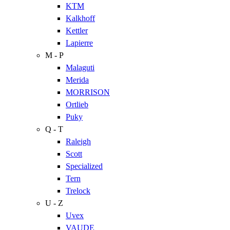
KTM
Kalkhoff
Kettler
Lapierre
M - P
Malaguti
Merida
MORRISON
Ortlieb
Puky
Q - T
Raleigh
Scott
Specialized
Tern
Trelock
U - Z
Uvex
VAUDE