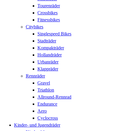
Tourenräder
Crossbikes
Fitnessbikes
Citybikes
Singlespeed Bikes
Stadträder
Kompakträder
Hollandräder
Urbanräder
Klappräder
Rennräder
Gravel
Triathlon
Allround-Rennrad
Endurance
Aero
Cyclocross
Kinder- und Jugendräder